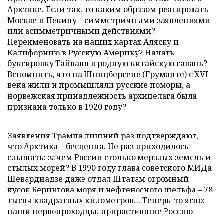
Арктике. Если так, то каким образом реагировать
Москве и Пекину – симметричными заявлениями
или асимметричными действиями?
Переименовать на наших картах Аляску и
Калифорнию в Русскую Америку? Начать
буксировку Тайваня в родную китайскую гавань?
Вспомнить, что на Шпицбергене (Груманте) с XVI
века жили и промышляли русские поморы, а
норвежская принадлежность архипелага была
признана только в 1920 году?
Заявления Трампа лишний раз подтверждают,
что Арктика – бесценна. Не раз приходилось
слышать: зачем России столько мерзлых земель и
стылых морей? В 1990 году глава советского МИДа
Шеварднадзе даже отдал Штатам огромный
кусок Берингова моря и нефтеносного шельфа – 78
тысяч квадратных километров… Теперь-то ясно:
наши первопроходцы, прирастившие Россию