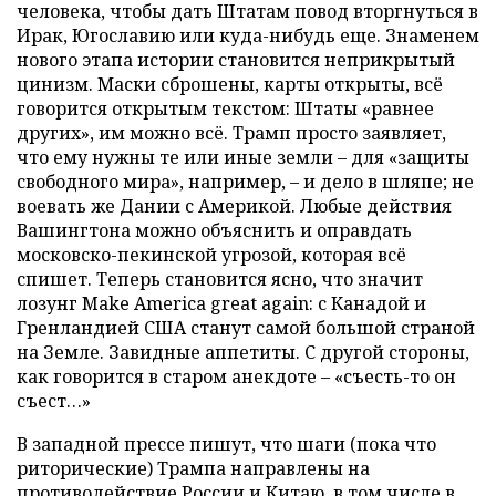
человека, чтобы дать Штатам повод вторгнуться в
Ирак, Югославию или куда-нибудь еще. Знаменем
нового этапа истории становится неприкрытый
цинизм. Маски сброшены, карты открыты, всё
говорится открытым текстом: Штаты «равнее
других», им можно всё. Трамп просто заявляет,
что ему нужны те или иные земли – для «защиты
свободного мира», например, – и дело в шляпе; не
воевать же Дании с Америкой. Любые действия
Вашингтона можно объяснить и оправдать
московско-пекинской угрозой, которая всё
спишет. Теперь становится ясно, что значит
лозунг Make America great again: с Канадой и
Гренландией США станут самой большой страной
на Земле. Завидные аппетиты. С другой стороны,
как говорится в старом анекдоте – «съесть-то он
съест…»
В западной прессе пишут, что шаги (пока что
риторические) Трампа направлены на
противодействие России и Китаю, в том числе в