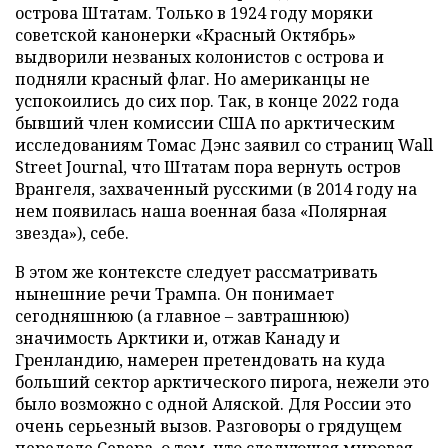
острова Штатам. Только в 1924 году моряки
советской канонерки «Красный Октябрь»
выдворили незваных колонистов с острова и
подняли красный флаг. Но американцы не
успокоились до сих пор. Так, в конце 2022 года
бывший член комиссии США по арктическим
исследованиям Томас Дэнс заявил со страниц Wall
Street Journal, что Штатам пора вернуть остров
Врангеля, захваченный русскими (в 2014 году на
нем появилась наша военная база «Полярная
звезда»), себе.
В этом же контексте следует рассматривать
нынешние речи Трампа. Он понимает
сегодняшнюю (а главное – завтрашнюю)
значимость Арктики и, отжав Канаду и
Гренландию, намерен претендовать на куда
больший сектор арктического пирога, нежели это
было возможно с одной Аляской. Для России это
очень серьезный вызов. Разговоры о грядущем
переделе Севера, о том, что следующая мировая