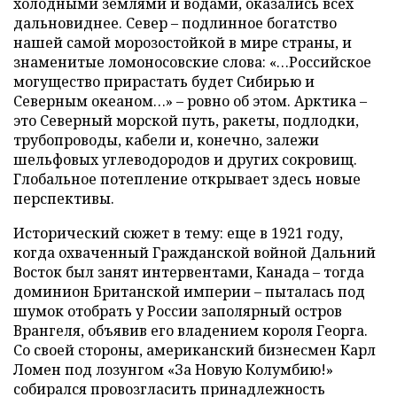
холодными землями и водами, оказались всех
дальновиднее. Север – подлинное богатство
нашей самой морозостойкой в мире страны, и
знаменитые ломоносовские слова: «…Российское
могущество прирастать будет Сибирью и
Северным океаном…» – ровно об этом. Арктика –
это Северный морской путь, ракеты, подлодки,
трубопроводы, кабели и, конечно, залежи
шельфовых углеводородов и других сокровищ.
Глобальное потепление открывает здесь новые
перспективы.
Исторический сюжет в тему: еще в 1921 году,
когда охваченный Гражданской войной Дальний
Восток был занят интервентами, Канада – тогда
доминион Британской империи – пыталась под
шумок отобрать у России заполярный остров
Врангеля, объявив его владением короля Георга.
Со своей стороны, американский бизнесмен Карл
Ломен под лозунгом «За Новую Колумбию!»
собирался провозгласить принадлежность