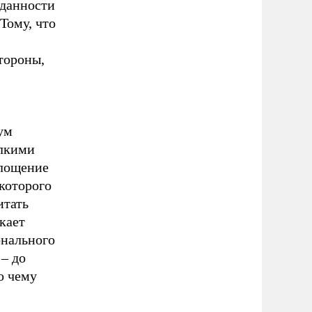
еданности
Тому, что
тороны,
ум
алкими
площение
 которого
итать
кает
онального
 – до
о чему