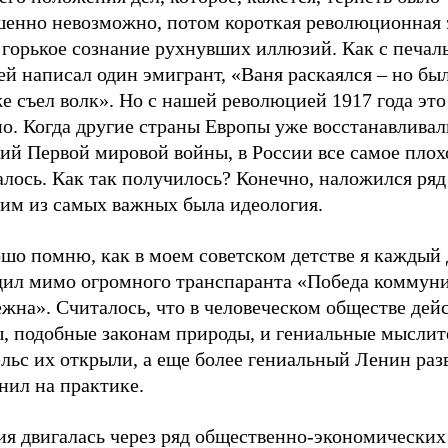
шенно невозможно, потом короткая революционная 
 горькое сознание рухнувших иллюзий. Как с печал
й написал один эмигрант, «Ваня раскаялся – но бы
е съел волк». Но с нашей революцией 1917 года эт
о. Когда другие страны Европы уже восстанавливал
ий Первой мировой войны, в России все самое плох
лось. Как так получилось? Конечно, наложился ряд
ним из самых важных была идеология.
шо помню, как в моем советском детстве я каждый 
дил мимо огромного транспаранта «Победа коммун
жна». Считалось, что в человеческом обществе дей
ы, подобные законам природы, и гениальные мысли
льс их открыли, а еще более гениальный Ленин раз
нил на практике.
ия двигалась через ряд общественно-экономически