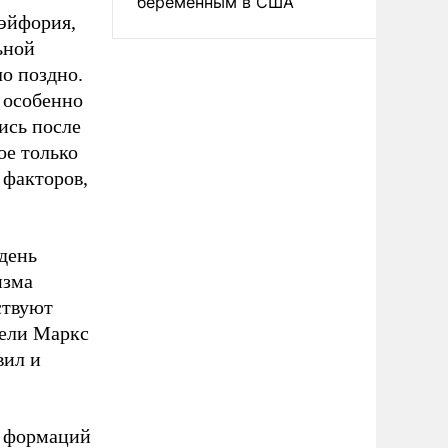
беременным в США
эйфория,
ьной
ло поздно.
о особенно
ись после
ое только
 факторов,
день
изма
ствуют
тели Маркс
вил и
х формаций