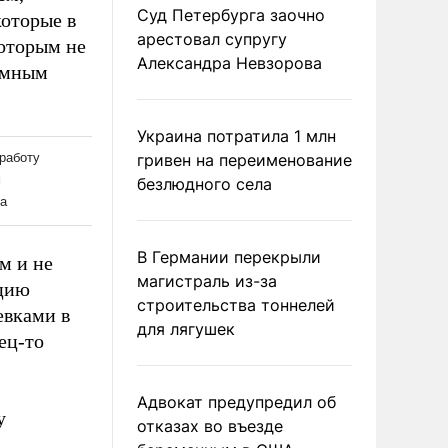
Суд Петербурга заочно
которые в
арестовал супругу
которым не
Александра Невзорова
земным
Украина потратила 1 млн
гривен на переименование
безлюдного села
В Германии перекрыли
м и не
магистраль из-за
ацию
строительства тоннелей
евками в
для лягушек
ец-то
Адвокат предупредил об
у
отказах во въезде