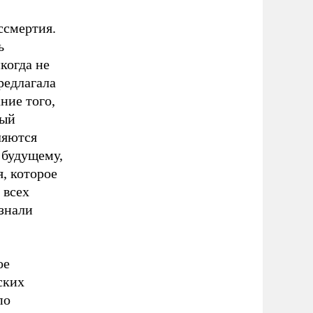
ссмертия.
ь
когда не
редлагала
ние того,
лый
ляются
 будущему,
, которое
 всех
ознали
ое
ских
по