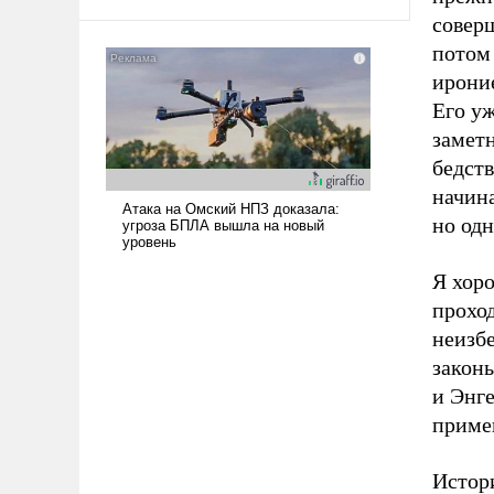
совер
потом
ироние
Его уж
заметн
бедств
начина
но од
Я хоро
прохо
неизбе
закон
и Энге
приме
Истор