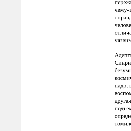
переж
чему-т
оправ
челове
отлича
уязви
Адепт
Синрик
безумц
космич
надо, 
воспо
другая
подъем
опреде
томило