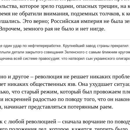
льства, которое зрело годами, опасных трещин, на 
ремя не обратили внимания, подземных толчков, к 
ушались. Это верно; Российская империя не была 
Впрочем, земного рая не было и нет нигде.
но и другое – революция не решает никаких пробле
яет никаких общественных язв. Она ухудшает ситу
лько, что старый режим, который был провожаем пл
и искренней радостью по поводу того, что он након
, начинает представляться потерянным раем.
к с любой революцией – сначала ворчание по повод
го положения дел, которое, кажется, терпеть было