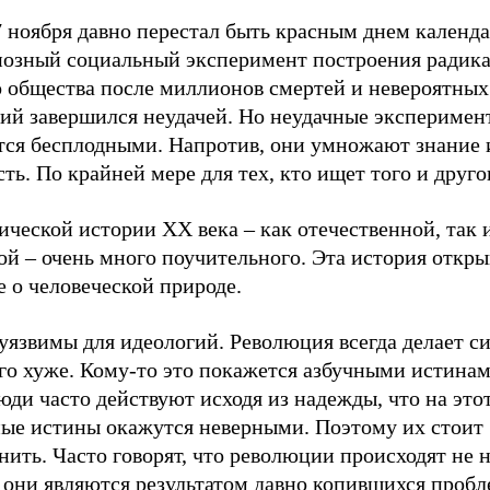
 ноября давно перестал быть красным днем календа
иозный социальный эксперимент построения радик
о общества после миллионов смертей и невероятных
ий завершился неудачей. Но неудачные эксперимен
тся бесплодными. Напротив, они умножают знание 
ть. По крайней мере для тех, кто ищет того и друго
ической истории ХХ века – как отечественной, так 
й – очень много поучительного. Эта история откры
 о человеческой природе.
уязвимы для идеологий. Революция всегда делает с
го хуже. Кому-то это покажется азбучными истинам
юди часто действуют исходя из надежды, что на этот
ные истины окажутся неверными. Поэтому их стоит
ить. Часто говорят, что революции происходят не 
 они являются результатом давно копившихся пробл