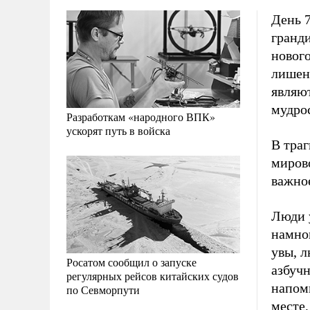
День 7
гранд
новог
лишен
являю
мудрос
Разработкам «народного ВПК»
ускорят путь в войска
В траг
мирово
важное
Люди 
намно
увы, л
Росатом сообщил о запуске
азбуч
регулярных рейсов китайских судов
напомн
по Севморпути
месте,