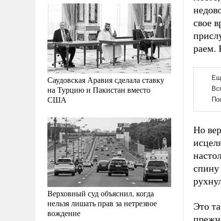
недово
свое в
присл
раем. 
Саудовская Аравия сделала ставку
на Турцию и Пакистан вместо
США
Но вер
исцел
насто
спину 
рухнул
Верховный суд объяснил, когда
нельзя лишать прав за нетрезвое
Это та
вождение
прежне