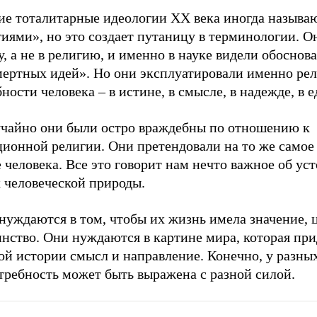
ие тоталитарные идеологии ХХ века иногда называ
иями», но это создает путаницу в терминологии. О
у, а не в религию, и именно в науке видели обоснов
мертных идей». Но они эксплуатировали именно ре
ности человека – в истине, в смысле, в надежде, в е
учайно они были остро враждебны по отношению к
ионной религии. Они претендовали на то же самое 
 человека. Все это говорит нам нечто важное об ус
 человеческой природы.
нуждаются в том, чтобы их жизнь имела значение, 
нство. Они нуждаются в картине мира, которая при
ой истории смысл и направление. Конечно, у разны
требность может быть выражена с разной силой.