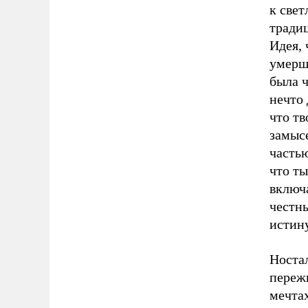
к све
тради
Идея, 
умерши
была 
нечто 
что т
замысе
частью
что ты
включа
честн
истину
Ностал
переж
мечтах