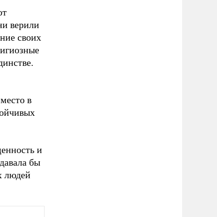
ют
ни верили
ание своих
лигиозные
динстве.
место в
тойчивых
ценность и
давала бы
х людей