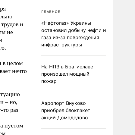
ря –
ГЛАВНОЕ
ально
«Нафтогаз» Украины
 трудов и
остановил добычу нефти и
ты не
газа из-за повреждения
и
инфраструктуры
го.
и в целом
На НПЗ в Братиславе
вает нечто
произошел мощный
пожар
итуацию
и – но,
Аэропорт Внуково
-то раз
приобрел блокпакет
акций Домодедово
на пустом
ем,