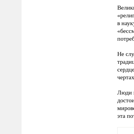
Велик
«религ
в наук
«бесс
потреб
Не сл
традиц
сердце
чертах
Люди 
достои
миров
эта по