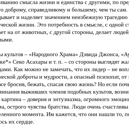
иванию смысла жизни и единства с другими, по пр
о доброму, справедливому и большему, чем ты сам. 
дывает и наделяет значением неизбежную трагедию
ческой жизни. Это потребность в смысле, с одной с
ет на от животных, с другой стороны, делает людей
мыми.
ы культов – «Народного Храма» Дэвида Джонса, «А
е*» Секо Асахары и т. п. – со стороны выглядят ж
ами. Как можно не замечать, что их лидер – не во
еской доброты и мудрости, а опасный психопат, от
все бросив, бежать, спасая свою жизнь? Но если поч
минания выживших членов подобных культов, возни
 картина – доверия и энтузиазма, огромного эмоци
а, острого чувства братства. Люди очень счастливы
ленного момента. Им кажется, что они нашли то, п
сь их сердце.