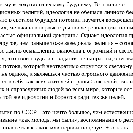
тлому коммунистическому будущему. В отличие от
ционных религий, идеология не обещала личного бе
что в светлом будущем потомки научатся воскрешат
х, мелькала в первые годы после революции, но ни
частью официальной доктрины. Однако идеология п
другое, чем раньше тоже заведовала религия – созна
воя жизнь осмысленна, включена в огромный и свет
л, что твои труды и страдания не напрасны, они яв
 потока, который неотвратимо струится к светлому
 не одинок, а являешься частью огромного движения
ет в себя как всех жителей страны Советской, так и
ых и справедливых людей во всем мире, которые ос
 той же идеологии и борются ради тех же целей.
ьгия по СССР – это нечто большее, чем естественн
ивание «как молоды мы были», воспоминания о дет
 полететь в космос или первом поцелуе. Это тоска 