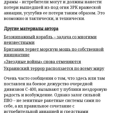
драмы – истребители могут и должны нанести
потери вышедшей из-под огня ЗРК вражеской
авиации, усугубив ее потери таким образом. Это
возможно и тактически, и технически.
Другие материалы автора
Безэкипажный корабль – задача со многими
неизвестными
Британия теряет морскую мощь по собственной
инициативе
«Звездные войны» снова отменяются
Украинский террор расползается по всему миру
Очень часто сообщения о том, что здесь или там
поставлен на боевое дежурство очередной
дивизион С-400, вызывают у публики нездоровую
радость и возбуждение. Однако залог сильной
ПВО – не зенитные ракетные системы сами по
себе, а их правильное сочетание с
истребительной авиацией и средствами