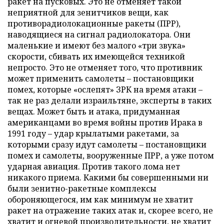
ракет на пусковых. Это не отменяет такой
неприятной для зенитчиков вещи, как
противорадиолокационные ракеты (ПРР),
наводящиеся на сигнал радиолокатора. Они
маленькие и имеют без малого «три звука»
скорости, сбивать их имеющейся техникой
непросто. Это не отменяет того, что противник
может применить самолеты – постановщики
помех, которые «ослепят» ЗРК на время атаки –
так не раз делали израильтяне, эксперты в таких
вещах. Может быть и атака, придуманная
американцами во время войны против Ирака в
1991 году – удар крылатыми ракетами, за
которыми сразу идут самолеты – постановщики
помех и самолеты, вооруженные ПРР, а уже потом
ударная авиация. Против такого лома нет
никакого приема. Какими бы совершенными ни
были зенитно-ракетные комплексы
обороняющегося, им как минимум не хватит
ракет на отражение таких атак и, скорее всего, не
хватит и огневой производительности, не хватит