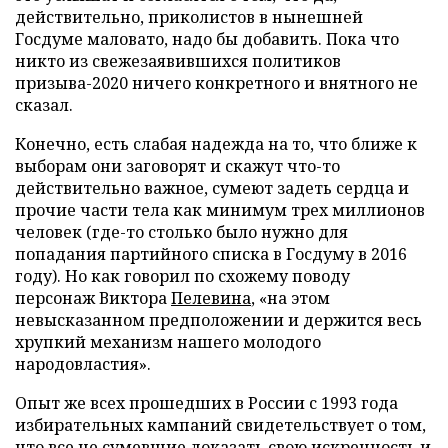
действительно, приколистов в нынешней
Госдуме маловато, надо бы добавить. Пока что
никто из свежезаявившихся политиков
призыва-2020 ничего конкретного и внятного не
сказал.
Конечно, есть слабая надежда на то, что ближе к
выборам они заговорят и скажут что-то
действительно важное, сумеют задеть сердца и
прочие части тела как минимум трех миллионов
человек (где-то столько было нужно для
попадания партийного списка в Госдуму в 2016
году). Но как говорил по схожему поводу
персонаж Виктора
Пелевина
, «на этом
невысказанном предположении и держится весь
хрупкий механизм нашего молодого
народовластия».
Опыт же всех прошедших в России с 1993 года
избирательных кампаний свидетельствует о том,
что все не сумевшие доказать свою искренность и