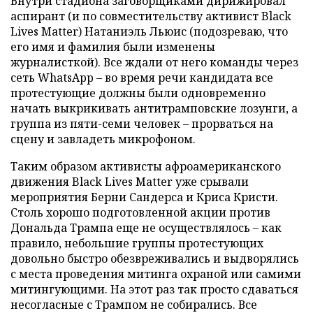
Внутри стадиона заговорщиками дирижировал
аспирант (и по совместительству активист Black
Lives Matter) Натаниэль Льюис (подозреваю, что
его имя и фамилия были изменены
журналисткой). Все ждали от него команды через
сеть WhatsApp – во время речи кандидата все
протестующие должны были одновременно
начать выкрикивать антитрамповские лозунги, а
группа из пяти-семи человек – прорваться на
сцену и завладеть микрофоном.
Таким образом активисты афроамериканского
движения Black Lives Matter уже срывали
мероприятия Берни Сандерса и Криса Кристи.
Столь хорошо подготовленной акции против
Дональда Трампа еще не осуществлялось – как
правило, небольшие группы протестующих
довольно быстро обезвреживались и выдворялись
с места проведения митинга охраной или самими
митингующими. На этот раз так просто сдаваться
несогласные с Трампом не собирались. Все