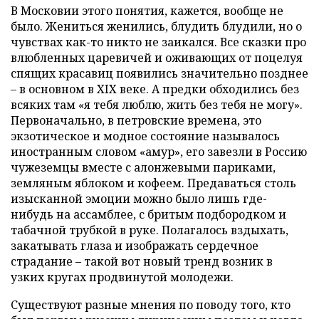
В Московии этого понятия, кажется, вообще не
было. Жениться женились, блудить блудили, но о
чувствах как-то никто не заикался. Все сказки про
влюбленных царевичей и оживающих от поцелуя
спящих красавиц появились значительно позднее
– в основном в
XIX
веке. А предки обходились без
всяких там «я тебя люблю, жить без тебя не могу».
Первоначально, в петровские времена, это
экзотическое и модное состояние называлось
иностранным словом «амур», его завезли в Россию
чужеземцы вместе с алонжевыми париками,
земляным яблоком и кофеем. Предаваться столь
изысканной эмоции можно было лишь где-
нибудь на ассамблее, с бритым подбородком и
табачной трубкой в руке. Полагалось вздыхать,
закатывать глаза и изображать сердечное
страдание – такой вот новый тренд возник в
узких кругах продвинутой молодежи.
Существуют разные мнения по поводу того, кто