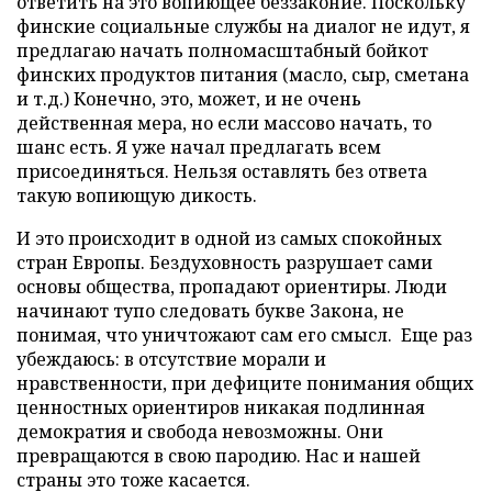
ответить на это вопиющее беззаконие. Поскольку
финские социальные службы на диалог не идут, я
предлагаю начать полномасштабный бойкот
финских продуктов питания (масло, сыр, сметана
и т.д.) Конечно, это, может, и не очень
действенная мера, но если массово начать, то
шанс есть. Я уже начал предлагать всем
присоединяться. Нельзя оставлять без ответа
такую вопиющую дикость.
И это происходит в одной из самых спокойных
стран Европы. Бездуховность разрушает сами
основы общества, пропадают ориентиры. Люди
начинают тупо следовать букве Закона, не
понимая, что уничтожают сам его смысл. Еще раз
убеждаюсь: в отсутствие морали и
нравственности, при дефиците понимания общих
ценностных ориентиров никакая подлинная
демократия и свобода невозможны. Они
превращаются в свою пародию. Нас и нашей
страны это тоже касается.