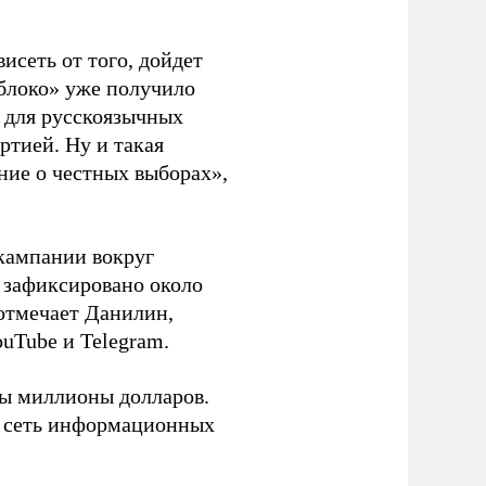
висеть от того, дойдет
блоко» уже получило
а для русскоязычных
ртией. Ну и такая
ние о честных выборах»,
кампании вокруг
о зафиксировано около
 отмечает Данилин,
ouTube и Telegram.
ны миллионы долларов.
ю сеть информационных