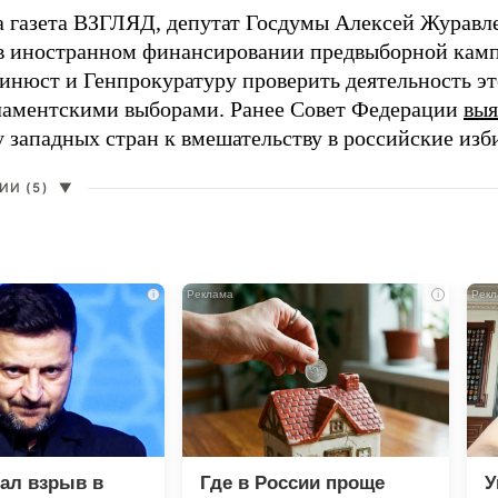
а газета ВЗГЛЯД, депутат Госдумы Алексей Журавл
в иностранном финансировании предвыборной кам
нюст и Генпрокуратуру проверить деятельность э
ламентскими выборами. Ранее Совет Федерации
выя
у западных стран к вмешательству в российские изб
И (5)
▼
i
i
зал взрыв в
Где в России проще
У