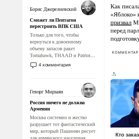
мужественным и твердым под
Как писал
ударами судьбы, брать на себя
Борис Джерелиевский
«Яблоко» 
ответственность, помогать
Сможет ли Пентагон
слабым, идти вперед и
призвал
Ми
перестроить ВПК США
адаптироваться.
перед пар
Только для того, чтобы
подготовк
вернуться к довоенному
объему запасов ракет
КОММЕНТАРИ
Tomahawk, THAAD и Patriot
США потребуется более трех
4 комментария
лет. Даже небольшая война с
Ираном опустошила
американские арсеналы.
Сложившаяся ситуация
Геворг Мирзаян
означает многолетний период
Россия ничего не должна
уязвимости США, например,
Армении
перед Китаем.
Москва системно и жестко
разрушает тот фантастический
мир, который Пашинян рисует
Кто зака
для армянского населения.