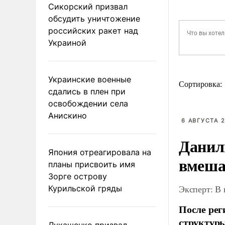
Сикорский призвал
обсудить уничтожение
российских ракет над
Украиной
Украинские военные
Сортировка:
сдались в плен при
освобождении села
Анискино
6 АВГУСТА 2
Данил
Япония отреагировала на
вмеша
планы присвоить имя
Зорге острову
Эксперт: В
Курильской гряды
После рег
структуры
Лукашенко призвал