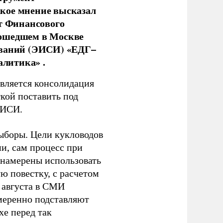
кое мнение высказал
нт Финансового
рошедшем в Москве
ований (ЭИСИ) «ЕДГ–
алитика» .
является консолидация
кой поставить под
ЭИСИ.
ыборы. Цели кукловодов
и, сам процесс при
 намерены использовать
ю повестку, с расчетом
 августа в СМИ
амеренно подставляют
хе перед так