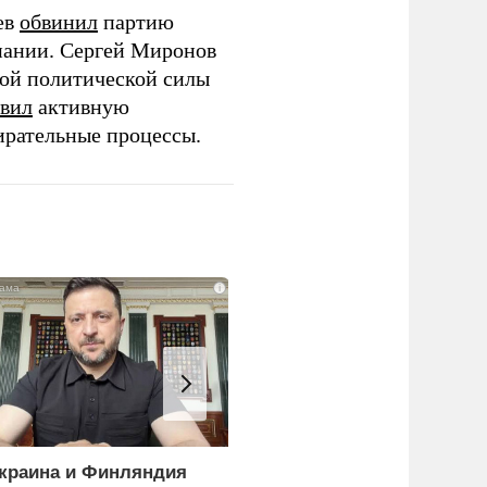
ев
обвинил
партию
пании. Сергей Миронов
той политической силы
вил
активную
ирательные процессы.
i
краина и Финляндия
«Генерал-провал»: кака