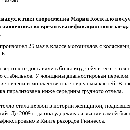
 Иванова
тидвухлетняя спортсменка Мария Костелло полу
звоночника во время квалификационного заезда 
.
произошел 26 мая в классе мотоциклов с колясками
.Б
 вертолете доставили в больницу, сейчас ее состоя
но стабильное. У женщины диагностирован перелом
ие печени и множественные переломы костей. В н
ка парализована ниже середины грудного отдела.
телло стала первой в истории женщиной, поднявше
ний. До 2009 года она удерживала звание самой бы
зафиксировано в Книге рекордов Гиннесса.