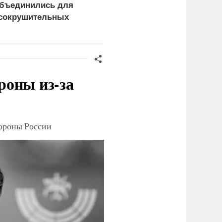
бъединились для
правда выяснилась про
сокрушительных
Драпатого
анкций" против России
роны из-за
тороны России