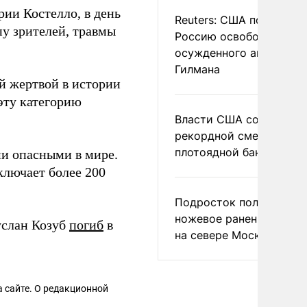
рии Костелло, в день
Reuters: США попросил
пу зрителей, травмы
Россию освободить
осужденного американ
Гилмана
й жертвой в истории
эту категорию
Власти США сообщили 
рекордной смертности 
плотоядной бактерии
ми опасными в мире.
ключает более 200
Подросток получил
ножевое ранение в дра
услан Козуб
погиб
в
на севере Москвы
 сайте. О редакционной