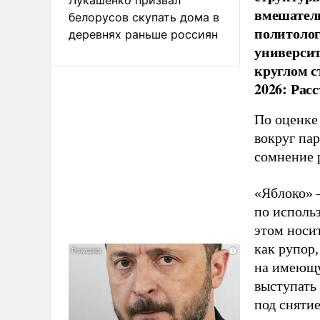
вмешатель
белорусов скупать дома в
политолог
деревнях раньше россиян
универси
круглом с
2026: Рас
По оценке
вокруг па
сомнение 
«Яблоко» 
по исполь
этом носи
как рупор
на имеющу
выступать
под снятие