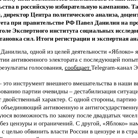
ства в российскую избирательную кампанию. Та
, директор Центра политического анализа, доце
тета при правительстве РФ Павел Данилин на п
толе Экспертного института социальных исслед
становка сил. Итоги регистрации и экспертная ан
 Данилила, одной из целей деятельности «Яблоко» 
ртии антивоенного электората с последующей попыт
результаты голосования,
сообщает
Telegram-канал 
– это инструмент внешнего вмешательства в наши в
зованию партии очевидны – дестабилизация ситуаци
т двойственный характер. С одной стороны, партию
, объединяющий антивоенную и антигосударственну
юся возможность по закону после двадцатых чисел
 без цензуры и ограничений. С другой, «Яблоко» н
 с целью обвинить власти России в цензуре и в стра