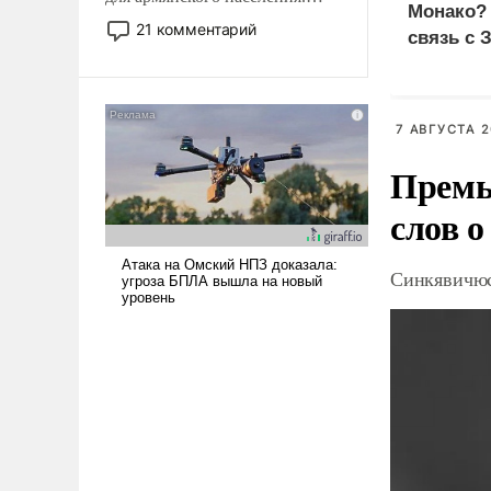
Монако?
Мир, где политические
21 комментарий
связь с 
прожекты будут безусловно
оплачиваться за счет
российских
налогоплательщиков и где
7 АВГУСТА 2
Еревану за свои поступки не
нужно отвечать.
Премь
слов о
Синкявичюс