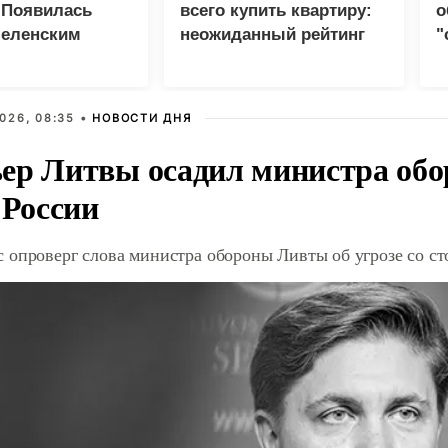
 Появилась
всего купить квартиру:
о
Зеленским
неожиданный рейтинг
"
с
026, 08:35 •
НОВОСТИ ДНЯ
ер Литвы осадил министра обо
 России
 опроверг слова министра обороны Ливты об угрозе со с