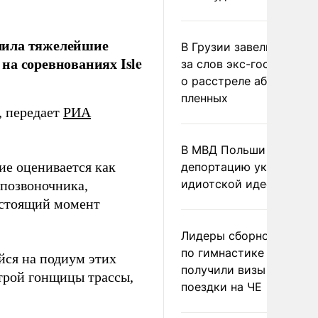
чила тяжелейшие
В Грузии завели дело и
на соревнованиях Isle
за слов экс-госминист
о расстреле абхазских
пленных
, передает
РИА
В МВД Польши назвали
ние оценивается как
депортацию украинцев
идиотской идеей
 позвоночника,
астоящий момент
Лидеры сборной Росси
по гимнастике не
йся на подиум этих
получили визы для
строй гонщицы трассы,
поездки на ЧЕ