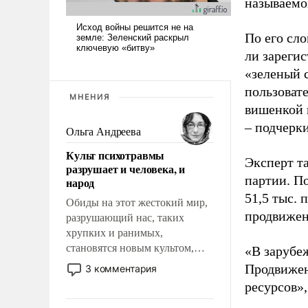
называемо
По его сло
ли зареги
«зеленый 
пользовате
МНЕНИЯ
вишенкой 
– подчерк
Ольга Андреева
Культ психотравмы
Эксперт т
разрушает и человека, и
партии. П
народ
51,5 тыс.
Обиды на этот жестокий мир,
продвижени
разрушающий нас, таких
хрупких и ранимых,
становятся новым культом,
«В зарубе
постепенно вытесняя и
Продвижен
3 комментария
отменяя традиционное
ресурсов»,
требование к человеку – быть