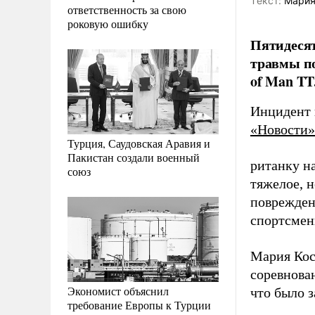
Tекст:
Мария
ответственность за свою
роковую ошибку
Пятидеся
травмы по
of Man TT
Инцидент 
«Новости»
Турция, Саудовская Аравия и
Пакистан создали военный
ританку на
союз
тяжелое, 
поврежден
спортсмен
Мария Кос
соревнова
Экономист объяснил
что было 
требование Европы к Турции