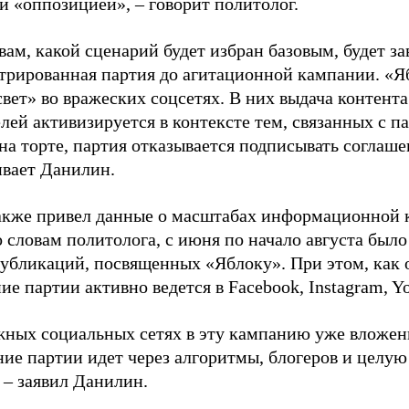
й «оппозицией», – говорит политолог.
вам, какой сценарий будет избран базовым, будет за
стрированная партия до агитационной кампании. «Я
свет» во вражеских соцсетях. В них выдача контент
лей активизируется в контексте тем, связанных с па
на торте, партия отказывается подписывать соглаше
ивает Данилин.
акже привел данные о масштабах информационной 
о словам политолога, с июня по начало августа был
 публикаций, посвященных «Яблоку». При этом, как
е партии активно ведется в Facebook, Instagram, Y
жных социальных сетях в эту кампанию уже вложе
ие партии идет через алгоритмы, блогеров и целу
 – заявил Данилин.