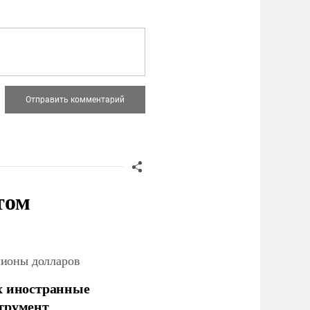
том
лионы долларов
х иностранные
струмент