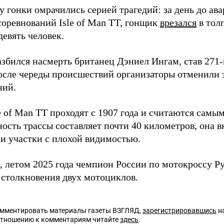
у гонки омрачились серией трагедий: за день до ава
соревнований Isle of Man TT, гонщик
врезался
в тол
евять человек.
азбился насмерть британец Дэниел Ингам, став 271-
После череды происшествий организаторы отменили 
ний.
e of Man TT проходят с 1907 года и считаются самы
ость трассы составляет почти 40 километров, она в
 и участки с плохой видимостью.
 летом 2025 года чемпион России по мотокроссу Р
 столкновения двух мотоциклов.
омментировать материалы газеты ВЗГЛЯД,
зарегистрировавшись
на
отношению к комментариям читайте
здесь
.