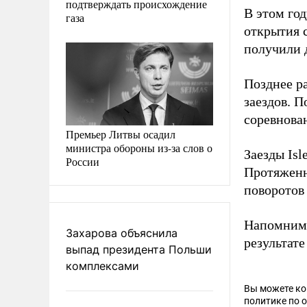
подтверждать происхождение
В этом год
газа
открытия 
получили д
Позднее р
заездов. 
соревнова
Премьер Литвы осадил
министра обороны из-за слов о
Заезды Isl
России
Протяженн
поворотов
Напомним,
Захарова объяснила
результате
выпад президента Польши
комплексами
Вы можете к
политике по 