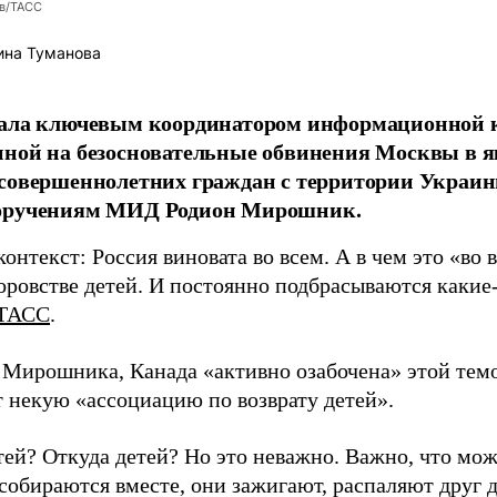
ев/ТАСС
ина Туманова
тала ключевым координатором информационной 
нной на безосновательные обвинения Москвы в 
совершеннолетних граждан с территории Украины
оручениям МИД Родион Мирошник.
онтекст: Россия виновата во всем. А в чем это «во в
оровстве детей. И постоянно подбрасываются какие-
ТАСС
.
 Мирошника, Канада «активно озабочена» этой темо
 некую «ассоциацию по возврату детей».
тей? Откуда детей? Но это неважно. Важно, что мо
собираются вместе, они зажигают, распаляют друг д