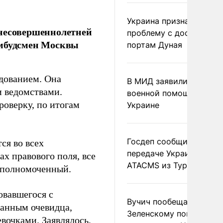
Украина признала
 несовершеннолетней
проблему с доступом к
омбудсмен Москвы
портам Дуная
дованием. Она
В МИД заявили о прямо
и ведомствами.
военной помощи Румы
роверку, по итогам
Украине
Госдеп сообщил о
ся во всех
передаче Украине раке
ах правового поля, все
ATACMS из Турции
уполномоченный.
вавшегося с
Вучич пообещал
данным очевидца,
Зеленскому помочь со
вочками. Заявлялось,