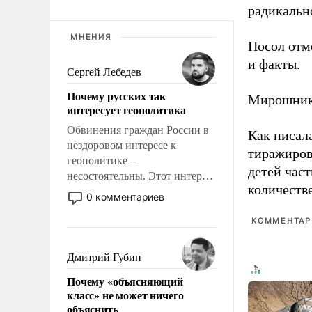
радикальн
МНЕНИЯ
Посол отм
и факты.
Сергей Лебедев
Почему русских так
Мирошник
интересует геополитика
Обвинения граждан России в
Как писал
нездоровом интересе к
тиражиров
геополитике –
детей час
несостоятельны. Этот интерес
количеств
рационален и прагматичен. Он
0 комментариев
обусловлен тысячелетним
опытом выживания в крайне
КОММЕНТАРИ
непростых условиях и
фундаментальным знанием,
Дмитрий Губин
что мировая политика имеет
Почему «объясняющий
свойство заявляться на порог
класс» не может ничего
нашего дома.
объяснить