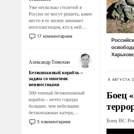
Уже несколько столетий в
России не могут решить, какое
место в ее жизни занимает
интеллигенция, кто к ней
принадлежит, а кого из нее
17 комментариев
Российск
исключили с правом
восстановления и без оного. И
освобод
чем она отличается от просто
Харьковс
образованных людей. Иногда
Александр Тимохин
казалось, что эти вопросы
Безэкипажный корабль –
решены раз и навсегда, но –
задача со многими
нет, не решены.
8 АВГУСТА 2
неизвестными
Боец «
500-тонный безэкипажный
корабль – нечто гораздо
терро
большее, чем небольшие
безэкипажные катера,
применение которых уже
Боец ВС Рос
5 комментариев
стало обыденностью. Задача по
созданию такого корабля очень