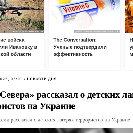
ие войска
The Conversation:
Н
или Ивановку в
Ученые подтвердили
у
кой области
эффективность
м
витамина C при лечении
рака
026, 05:10 •
НОВОСТИ ДНЯ
Севера» рассказал о детских ла
ристов на Украине
сии рассказал о детских лагерях террористов на Украине