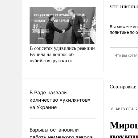
что школьн
Вы можете к
политике по 
В соцсетях удивились реакции
Вучича на вопрос об
«убийстве русских»
Сортировка:
В Раде назвали
количество «ухилянтов»
на Украине
8 АВГУСТА 2
Мирош
Взрывы остановили
похищ
работу немецкого завода