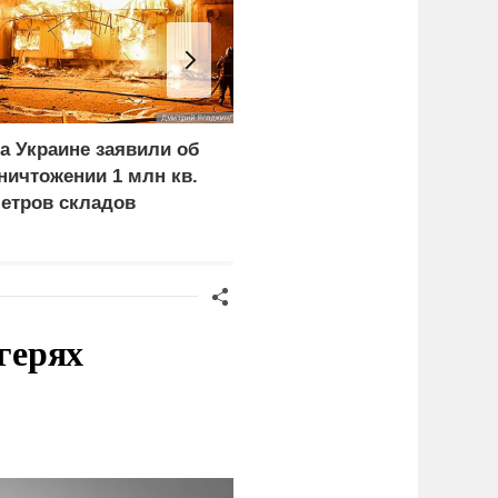
а Украине заявили об
Сенат США одобрил
ничтожении 1 млн кв.
ужесточение санкций
етров складов
против России и Ирана
герях