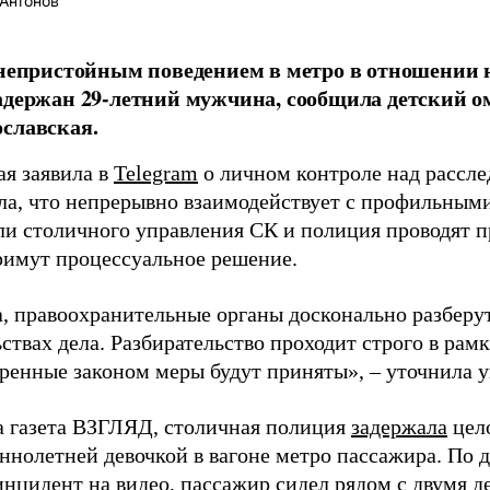
Антонов
 непристойным поведением в метро в отношении
адержан 29-летний мужчина, сообщила детский 
славская.
ая заявила в
Telegram
о личном контроле над рассле
ла, что непрерывно взаимодействует с профильным
ли столичного управления СК и полиция проводят п
римут процессуальное решение.
, правоохранительные органы досконально разберут
ствах дела. Разбирательство проходит строго в рамк
ренные законом меры будут приняты», – уточнила 
а газета ВЗГЛЯД, столичная полиция
задержала
цело
ннолетней девочкой в вагоне метро пассажира. По 
нцидент на видео, пассажир сидел рядом с двумя де