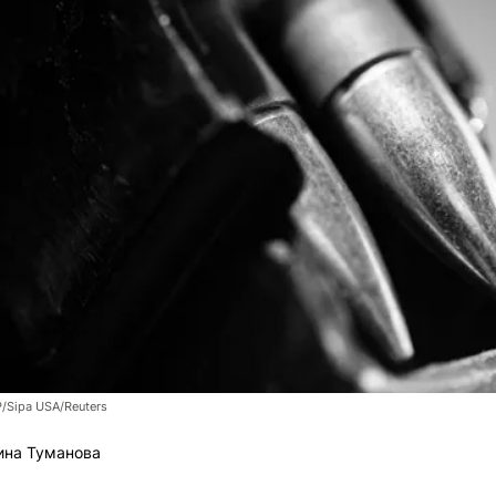
/Sipa USA/Reuters
ина Туманова