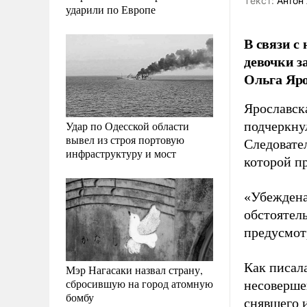
Tекст:
Антон 
ударили по Европе
В связи с
девочки з
Ольга Яро
Ярославск
Удар по Одесской области
подчеркну
вывел из строя портовую
Следовате
инфраструктуру и мост
которой п
«Убеждена
обстоятель
предусмот
Как писал
Мэр Нагасаки назвал страну,
сбросившую на город атомную
несоверше
бомбу
снявшего и