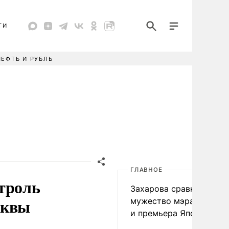
ТИ
НЕФТЬ И РУБЛЬ
ГЛАВНОЕ
троль
Захарова сравнила
сквы
мужество мэра Нагаса
и премьера Японии