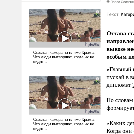
@ Павел Селезн
Tекст:
Катер
Оттава с
направле
вывозе не
особым п
«Главный к
пускай в в
дипломат
По словам
формирует
«Каких де
Когда они 