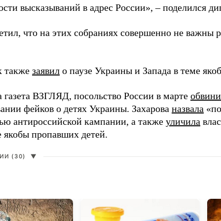
ости высказываний в адрес России», – поделился ди
етил, что на этих собраниях совершенно не важны 
 также
заявил
о паузе Украины и Запада в теме як
а газета ВЗГЛЯД, посольство России в марте
обвини
ании фейков о детях Украины. Захарова
назвала
«по
тью антироссийской кампании, а также
уличила
влас
е якобы пропавших детей.
И (30)
▼