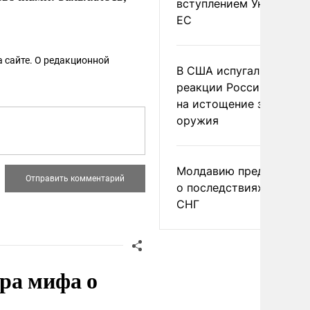
вступлением Украины в
ЕС
 сайте. О редакционной
В США испугались
реакции России и Кита
на истощение запасов
оружия
Молдавию предупреди
о последствиях выхода
СНГ
ра мифа о