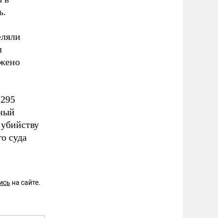
ь.
еляли
л
ужено
 295
нный
 убийству
го суда
ись
на сайте.