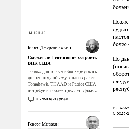
больни
Позже 
судью 
МНЕНИЯ
насто
более 
Борис Джерелиевский
Сможет ли Пентагон перестроить
По дан
ВПК США
(посяг
Только для того, чтобы вернуться к
оборо
довоенному объему запасов ракет
следуе
Tomahawk, THAAD и Patriot США
респу
потребуется более трех лет. Даже
небольшая война с Ираном
0 комментариев
опустошила американские
Вы може
арсеналы. Сложившаяся ситуация
О редак
означает многолетний период
уязвимости США, например, перед
Геворг Мирзаян
Китаем.