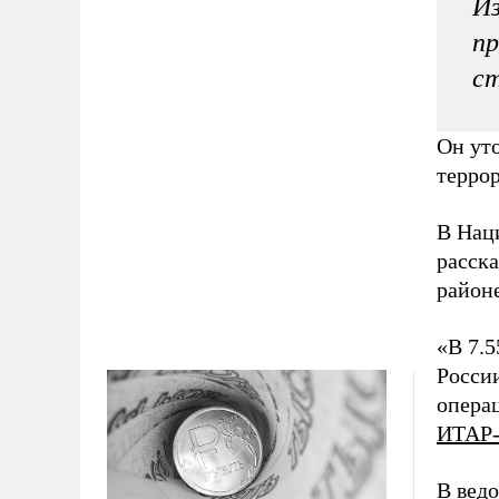
Из
пр
ст
Он ут
терро
В Нац
расска
районе
«В 7.
Росси
опера
ИТАР
В ведо