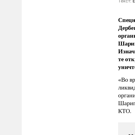
Tекст:
Е
Спецн
Дербе
орган
Шарип
Изнач
те отк
уничт
«Во в
ликви
органи
Шарип
КТО.