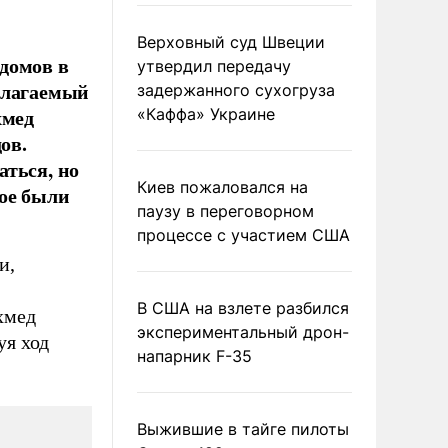
Верховный суд Швеции
домов в
утвердил передачу
олагаемый
задержанного сухогруза
хмед
«Каффа» Украине
ов.
аться, но
Киев пожаловался на
рое были
паузу в переговорном
процессе с участием США
и,
В США на взлете разбился
хмед
экспериментальный дрон-
уя ход
напарник F-35
Выжившие в тайге пилоты