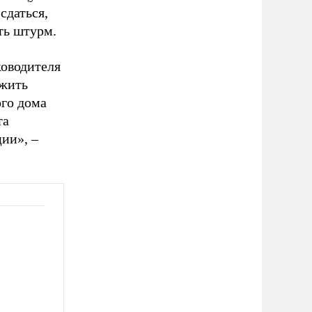
сдаться,
ть штурм.
оводителя
ожить
ого дома
та
ции», –