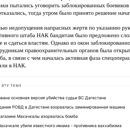
ики пытались уговорить заблокированных боевиков 
отказались, тогда утром было принято решение нача
лью недопущения напрасных жертв по указанию рук
тивного штаба НАК бандитам было предложено сл
 и сдаться властям. Однако из окон заблокированн
трудникам правоохранительных органов была откры
ба, в связи с чем началась активная фаза спецопера
или в НАК.
 ЭТУ ТЕМУ
вана основная версия убийства судьи ВС Дагестана
здания РОВД в Дагестане взорвалась заминированная машина
магазине Махачкалы взорвалась бомба
ахачкале убили известного имама - противника ваххабизма