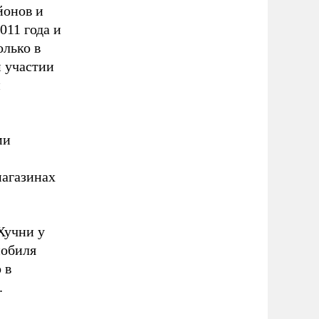
йонов и
011 года и
олько в
м участии
й
ми
магазинах
Хучни у
мобиля
 в
.