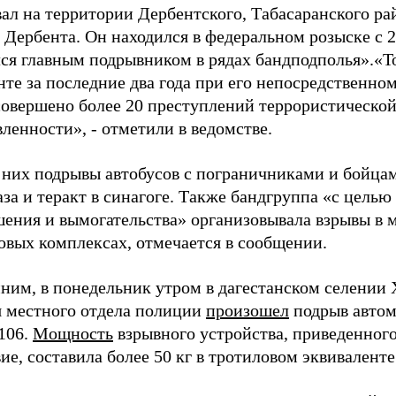
ал на территории Дербентского, Табасаранского ра
 Дербента. Он находился в федеральном розыске с 2
лся главным подрывником в рядах бандподполья».«Т
те за последние два года при его непосредственно
совершено более 20 преступлений террористическо
ленности», - отметили в ведомстве.
 них подрывы автобусов с пограничниками и бойца
за и теракт в синагоге. Также бандгруппа «с целью
шения и вымогательства» организовывала взрывы в 
овых комплексах, отмечается в сообщении.
ним, в понедельник утром в дагестанском селении 
я местного отдела полиции
произошел
подрыв авто
106.
Мощность
взрывного устройства, приведенного
ие, составила более 50 кг в тротиловом эквиваленте