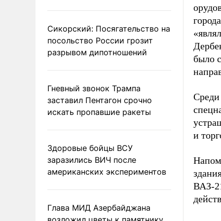
орудов
города
Сикорский: Посягательство на
«явля
посольство России грозит
Дербен
разрывом дипотношений
было 
направ
Гневный звонок Трампа
Среди
заставил Пентагон срочно
спецна
искать пропавшие ракеты
устра
и торг
Здоровые бойцы ВСУ
заразились ВИЧ после
Напом
американских экспериментов
здани
ВАЗ-2
действ
Глава МИД Азербайджана
возложил цветы к памятнику