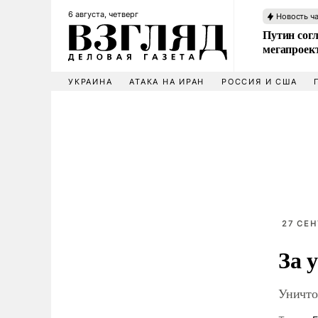
6 августа, четверг
Новость ч
Путин сог
мегапроек
УКРАИНА
АТАКА НА ИРАН
РОССИЯ И США
27 СЕН
За 
Уничто