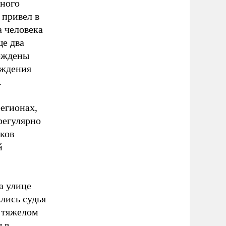
нного
 привел в
а человека
е два
реждены
еждения
.
регионах,
регулярно
ков
й
а улице
лись судья
 тяжелом
 в