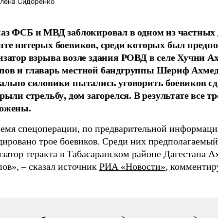
лена Сидоренко
аз ФСБ и МВД заблокировал в одном из частных 
нте пятерых боевиков, среди которых был предп
изатор взрыва возле здания РОВД в селе Хучни А
ов и главарь местной бандгруппы Шериф Ахмед
ально силовики пытались уговорить боевиков сд
рыли стрельбу, дом загорелся. В результате все т
ожены.
ремя спецоперации, по предварительной информаци
дировано трое боевиков. Среди них предполагаемый
затор теракта в Табасаранском районе Дагестана А
ов», – сказал источник
РИА «Новости»
, комментир