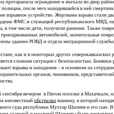
а протаранила ограждение и въехала во двор райо
 полиции, после чего находившийся в ней смертник
ие взрывное устройство. Жертвами взрыва стали дв
рудник ФМС и служащий республиканского МВД, ещ
а, в том числе дети, получили ранения. Также пов
ь припаркованных автомобилей, значительные повр
нены зданию РОВД и отдела миграционной службы
стане, как и в некоторых других северокавказских 
яется сложная ситуация c безопасностью. Боевики 
вают взрывы и нападения – в основном на сотрудни
охранительных органов, чиновников, представителе
нства.
5 сентября вечером в Пятом поселке в Махачкале, н
ра неизвестный
обстрелял
машину, в которой находи
вного суда республики Мухтар Шапиев и его сын. В
янии старший и младший Шапиевы были доставлены