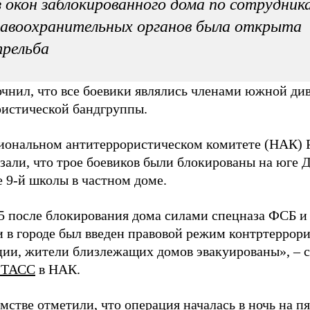
 окон заблокированного дома по сотрудник
авоохранительных органов была открыта
рельба
очнил, что все боевики являлись членами южной ди
ристической бандгруппы.
иональном антитеррористическом комитете (НАК) 
зали, что трое боевиков были блокированы на юге 
 9-й школы в частном доме.
55 после блокирования дома силами спецназа ФСБ 
и в городе был введен правовой режим контртеррор
ции, жители близлежащих домов эвакуированы», – 
-ТАСС
в НАК.
мстве отметили, что операция началась в ночь на п