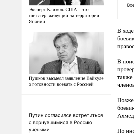
Во
Эксперт Климов: США – это
гангстер, живущий на территории
Японии
В ходе
боевик
право
В поис
прове
также 
Пушков высмеял заявление Вайкуле
о готовности воевать с Россией
члено
Позже
боевик
Путин согласился встретиться
Ахмед
с вернувшимися в Россию
учеными
По ин