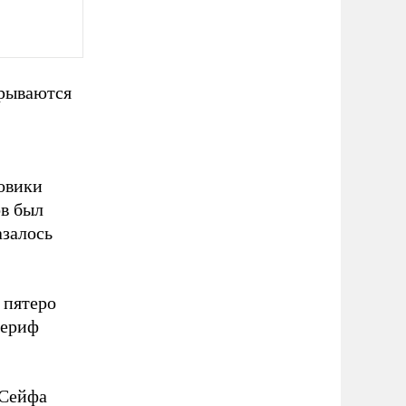
крываются
ловики
ов был
азалось
 пятеро
Шериф
-Сейфа