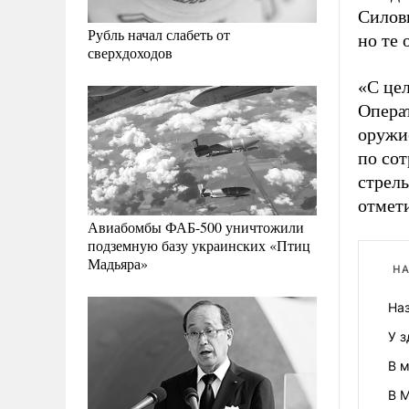
Силов
Рубль начал слабеть от
но те 
сверхдоходов
«С це
Опера
оружие
по со
стрель
отмет
Авиабомбы ФАБ-500 уничтожили
подземную базу украинских «Птиц
Мадьяра»
НА
Наз
У 
В 
В М