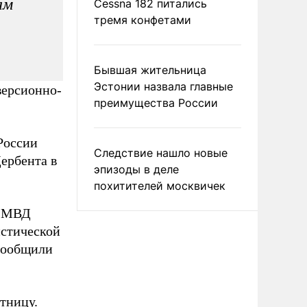
ам
Cessna 182 питались
тремя конфетами
Бывшая жительница
Эстонии назвала главные
версионно-
преимущества России
России
Следствие нашло новые
Дербента в
эпизоды в деле
похитителей москвичек
и МВД
истической
сообщили
ятницу.