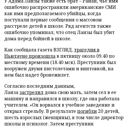
У Адама Ланзы также есть брат – Райан, чье имя
ошибочно распространили американские СМИ
как имя предполагаемого убийцы, когда
поступали первые сообщения о массовом
расстреле детей в школе. Ряд агентств также
ошибочно упоминал, что отец Ланзы был убит
дома перед бойней в школе.
Как сообщала газета ВЗГЛЯД,
трагедия в
Ньютауне произошла
в пятницу около 09.40 по
местному времени (18.40 мск). Преступник был
вооружен двумя пистолетами и винтовкой, на
нем был надет бронежилет.
Согласно последним данным,
Ланза
застрелил
дома свою мать, затем сел в ее
машину и направился в школу, где она работала
учителем. «Он ворвался в учебное заведение и
открыл стрельбу. В результате
погибли
20 детей,
шесть взрослых (женщины), в том числе директор
школы и психолог. Затем преступник