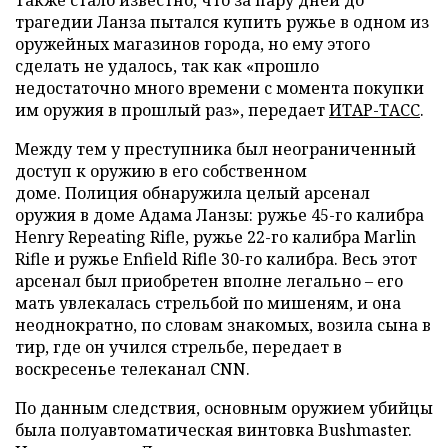
Также стало известно, что за пару дней до
трагедии Ланза пытался купить ружье в одном из
оружейных магазинов города, но ему этого
сделать не удалось, так как «прошло
недостаточно много времени с момента покупки
им оружия в прошлый раз», передает
ИТАР-ТАСС
.
Между тем у преступника был неограниченный
доступ к оружию в его собственном
доме.
Полиция обнаружила целый арсенал
оружия в доме Адама Ланзы:
ружье 45-го калибра
Henry Repeating Rifle, ружье 22-го калибра Marlin
Rifle и ружье Enfield Rifle 30-го калибра. Весь этот
арсенал был приобретен вполне легально – его
мать увлекалась стрельбой по мишеням, и она
неоднократно, по словам знакомых, возила сына в
тир, где он учился стрельбе, передает в
воскресенье телеканал CNN.
По данным следствия, основным оружием убийцы
была полуавтоматическая винтовка Bushmaster.