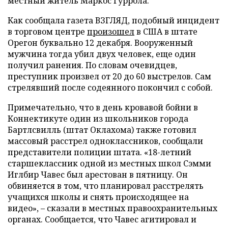
местный житель Маркос Гуррола.
Как сообщала газета ВЗГЛЯД, подобный инцидент
в торговом центре
произошел
в США в штате
Орегон буквально 12 декабря. Вооруженный
мужчина тогда убил двух человек, еще один
получил ранения. По словам очевидцев,
преступник произвел от 20 до 60 выстрелов. Сам
стрелявший после содеянного покончил с собой.
Примечательно, что в день кровавой бойни в
Коннектикуте один из школьников города
Бартлсвилль (штат Оклахома) также готовил
массовый расстрел одноклассников, сообщали
представители полиции штата.
«18-летний
старшеклассник одной из местных школ Сэмми
Иглбир Чавес был арестован в пятницу. Он
обвиняется в том, что планировал расстрелять
учащихся школы и снять происходящее на
видео», – сказали в местных правоохранительных
органах.
Сообщается, что Чавес агитировал и