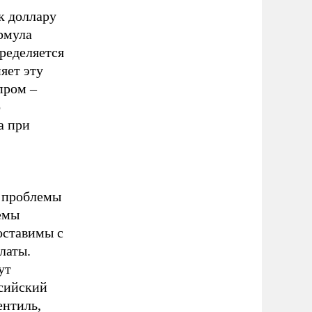
к доллару
ормула
пределяется
яет эту
пром –
о
а при
и проблемы
хемы
оставимы с
латы.
ут
ссийский
ентиль,