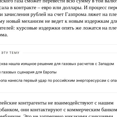
ского газа сможет перевести всю сумму в той валют
ала в контракте – евро или доллары. И процесс пер
и зачисления рублей на счет Газпрома ляжет на пле
му новый механизм не ведет к новым издержкам дл
ателей: курсовые издержки опять же ложатся на пл
ома.
 ЭТУ ТЕМУ
сква нашла изящное решение для газовых расчетов с Западом
и газовых сценария для Европы
ропа нанесла первый удар по российским энергоресурсам с оп
пейские контрагенты не взаимодействуют с нашим
обанком, они контактируют с коммерческим банком
омбанком. Это не запрещено никакими санкциями.