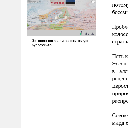
наши боевые возможности.
потому
бессм
Пробле
колос
стран
Пять 
Эссен
в Гал
рецесс
Еврост
природ
распр
Совок
млрд е