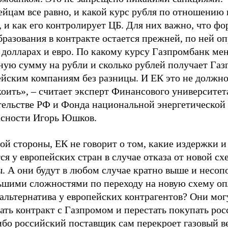
йцам все равно, и какой курс рубля по отношению 
, и как его контролирует ЦБ. Для них важно, что ф
разования в контракте остается прежней, по ней о
 долларах и евро. По какому курсу Газпромбанк мен
ную сумму на рубли и сколько рублей получает Газ
ейским компаниям без разницы. И ЕК это не должн
оить», – считает эксперт Финансового университет
тельстве РФ и Фонда национальной энергетической
асности Игорь Юшков.
ой стороны, ЕК не говорит о том, какие издержки 
ся у европейских стран в случае отказа от новой с
. А они будут в любом случае кратно выше и несоп
ьшими сложностями по переходу на новую схему оп
альтернатива у европейских контрагентов? Они мог
ать контракт с Газпромом и перестать покупать ро
ибо российский поставщик сам перекроет газовый в