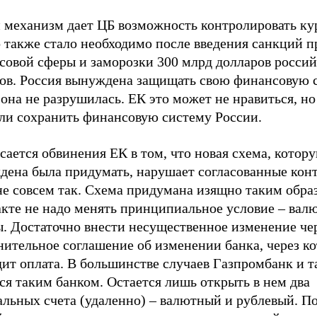
 механизм дает ЦБ возможность контролировать кур
 также стало необходимо после введения санкций п
совой сферы и заморозки 300 млрд долларов росси
вов. Россия вынуждена защищать свою финансовую 
она не разрушилась. ЕК это может не нравиться, но 
ели сохранить финансовую систему России.
сается обвинения ЕК в том, что новая схема, котор
дена была придумать, нарушает согласованные конт
не совсем так. Схема придумана изящно таким образ
акте не надо менять принципиальное условие – вал
ы. Достаточно внести несущественное изменение че
нительное соглашение об изменении банка, через к
ит оплата. В большинстве случаев Газпромбанк и т
ся таким банком. Остается лишь открыть в нем два
альных счета (удаленно) – валютный и рублевый. П