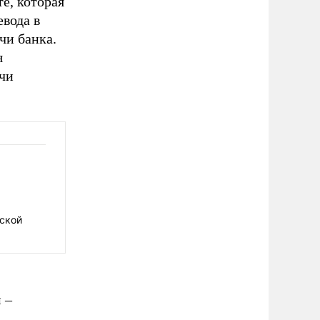
е, которая
евода в
чи банка.
я
ечи
аской
 –