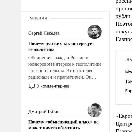
россий
пропис
рубли 
МНЕНИЯ
Поэто
покуп
Сергей Лебедев
Газпр
Почему русских так интересует
геополитика
Обвинения граждан России в
НА
нездоровом интересе к геополитике
– несостоятельны. Этот интерес
Мо
рационален и прагматичен. Он
Тр
обусловлен тысячелетним опытом
0 комментариев
выживания в крайне непростых
Ев
условиях и фундаментальным
знанием, что мировая политика
имеет свойство заявляться на порог
Дмитрий Губин
«Евро
нашего дома.
Почему «объясняющий класс» не
Центр
может ничего объяснить
Газпр