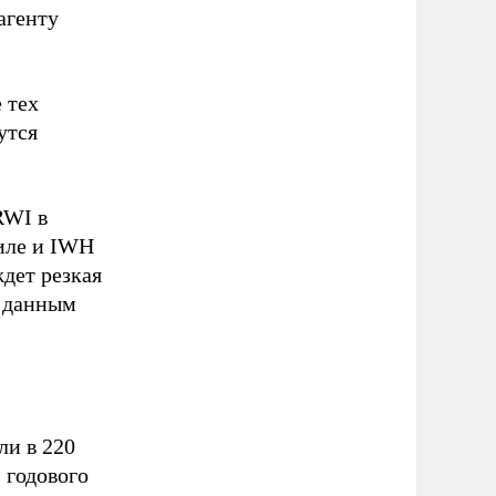
агенту
 тех
утся
RWI в
Киле и IWH
дет резкая
о данным
ли в 220
 годового