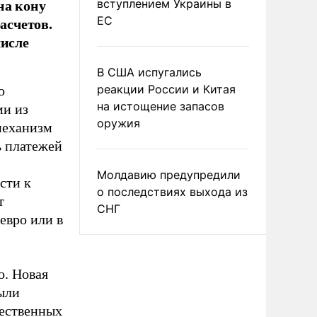
на кону
вступлением Украины в
асчетов.
ЕС
числе
В США испугались
реакции России и Китая
о
на истощение запасов
ми из
оружия
механизм
ь платежей
Молдавию предупредили
сти к
о последствиях выхода из
т
СНГ
евро или в
о. Новая
ыли
жественных