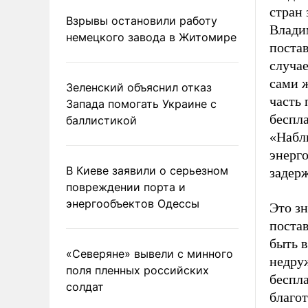
стран 
Взрывы остановили работу
Влади
немецкого завода в Житомире
поста
случае
сами ж
Зеленский объяснил отказ
часть 
Запада помогать Украине с
беспла
баллистикой
«Набл
энерг
В Киеве заявили о серьезном
задер
повреждении порта и
энергообъектов Одессы
Это зн
постав
быть 
«Северяне» вывели с минного
недруж
поля пленных российских
беспл
солдат
благо