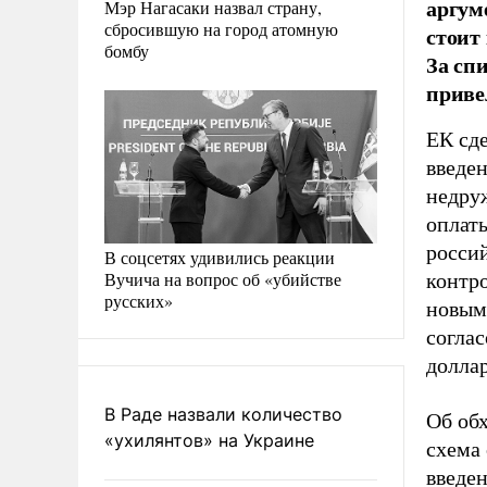
аргум
Мэр Нагасаки назвал страну,
сбросившую на город атомную
стоит
бомбу
За сп
приве
ЕК сд
введе
недру
оплат
россий
В соцсетях удивились реакции
Вучича на вопрос об «убийстве
контр
русских»
новым
соглас
доллар
В Раде назвали количество
Об обх
«ухилянтов» на Украине
схема 
введе