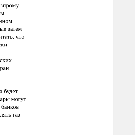
азпрому.
Мы
анном
рые затем
итать, что
ски
йских
тран
а будет
лары могут
 банков
лять газ