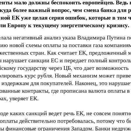
енты мало должны беспокоить европейцев. Ведь 
 куда более важный вопрос, чем смена банка для р
иной ЕК уже целая серия ошибок, которые в том 
ли Европу к текущему энергетическому кризису.
елала негативный анализ указа Владимира Путина п
нию новой схемы оплаты за поставки газа компания
жественных стран. Как считает ЕК, предложенный 
ы нарушает санкции ЕС и передает полный контрол
скому государству через ЦБ, что дает возможность
олировать курс рубля. Новый механизм может приве
 издержкам для покупателей. Наконец, это нарушае
ованные контракты, где прописана валюта оплаты в 
ах, уверяет ЕК.
оде каких санкций ведет речь ЕК, не совсем понятн
оплаты действительно потребовалась, потому что б
ны финансовые ограничения Западом. Банки недру