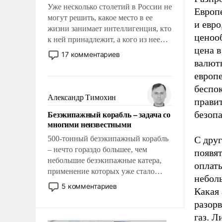
Уже несколько столетий в России не
Европе
могут решить, какое место в ее
и евро
жизни занимает интеллигенция, кто
ценооб
к ней принадлежит, а кого из нее
цена в
исключили с правом
17 комментариев
восстановления и без оного. И чем
валют
она отличается от просто
европ
образованных людей. Иногда
беспок
казалось, что эти вопросы решены
Александр Тимохин
прави
раз и навсегда, но – нет, не решены.
Безэкипажный корабль – задача со
безоп
многими неизвестными
500-тонный безэкипажный корабль
С друг
– нечто гораздо большее, чем
появят
небольшие безэкипажные катера,
оплаты
применение которых уже стало
небол
обыденностью. Задача по созданию
5 комментариев
Какая 
такого корабля очень сложна и
разорв
амбициозна. Однако и ее
реализация радикально поднимет
газ. Л