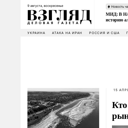
9 августа, воскресенье
Новость ч
МИД: В НА
историю а
УКРАИНА
АТАКА НА ИРАН
РОССИЯ И США
15 АПР
Кто
рын