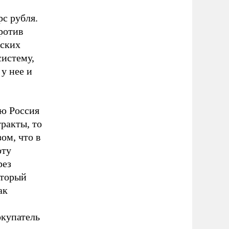
с рубля.
ротив
йских
систему,
у нее и
ую Россия
ракты, то
ом, что в
юту
рез
оторый
ак
окупатель