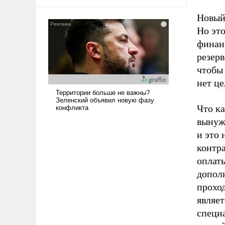
Новый
Но это
финан
резер
чтобы 
нет ц
Что ка
вынуж
и это 
контр
оплат
допол
проход
являет
специ