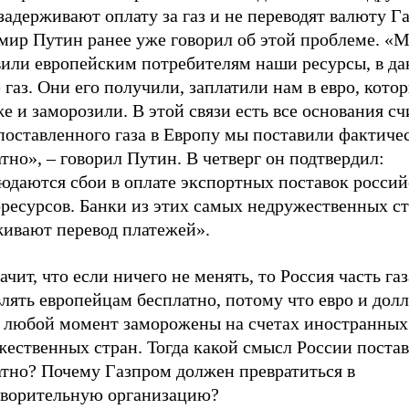
задерживают оплату за газ и не переводят валюту Г
мир Путин ранее уже говорил об этой проблеме. «
вили европейским потребителям наши ресурсы, в д
 газ. Они его получили, заплатили нам в евро, кото
е и заморозили. В этой связи есть все основания сч
поставленного газа в Европу мы поставили фактиче
тно», – говорил Путин. В четверг он подтвердил:
юдаются сбои в оплате экспортных поставок росси
оресурсов. Банки из этих самых недружественных с
живают перевод платежей».
ачит, что если ничего не менять, то Россия часть газ
лять европейцам бесплатно, потому что евро и дол
в любой момент заморожены на счетах иностранных
ественных стран. Тогда какой смысл России постав
атно? Почему Газпром должен превратиться в
творительную организацию?