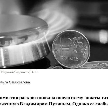
й Разумный/Ведомости/ТАСС
льга Самофалова
омиссия раскритиковала новую схему оплаты газ
оженную Владимиром Путиным. Однако ее слаб