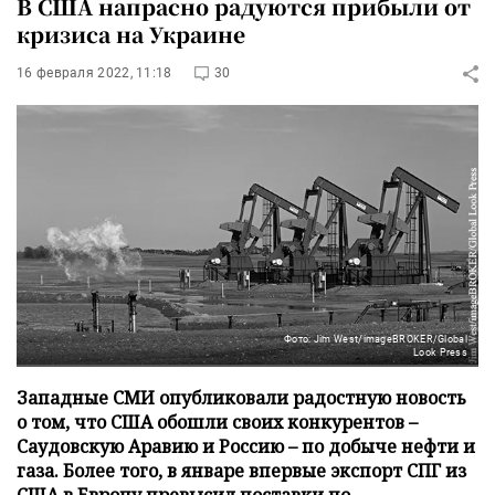
В США напрасно радуются прибыли от
кризиса на Украине
16 февраля 2022, 11:18
30
Фото: Jim West/imageBROKER/Global
Look Press
Западные СМИ опубликовали радостную новость
о том, что США обошли своих конкурентов –
Саудовскую Аравию и Россию – по добыче нефти и
газа. Более того, в январе впервые экспорт СПГ из
США в Европу превысил поставки по