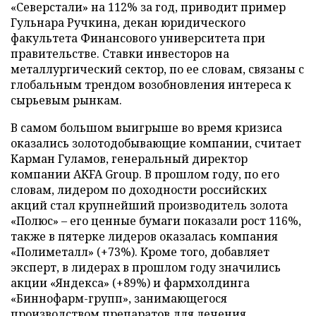
«Северстали» на 112% за год, приводит пример
Гульнара Ручкина, декан юридического
факультета Финансового университета при
правительстве. Ставки инвесторов на
металлургический сектор, по ее словам, связаны с
глобальным трендом возобновления интереса к
сырьевым рынкам.
В самом большом выигрыше во время кризиса
оказались золотодобывающие компании, считает
Карман Гуламов, генеральный директор
компании AKFA Group. В прошлом году, по его
словам, лидером по доходности российских
акций стал крупнейший производитель золота
«Полюс» – его ценные бумаги показали рост 116%,
также в пятерке лидеров оказалась компания
«Полиметалл» (+73%). Кроме того, добавляет
эксперт, в лидерах в прошлом году значились
акции «Яндекса» (+89%) и фармхолдинга
«Биннофарм-групп», занимающегося
производством препаратов для лечения