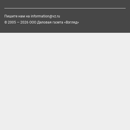
Пишите нам на
information@vz.ru
© 2005 — 2026 ООО Деловая газета «Взгляд»