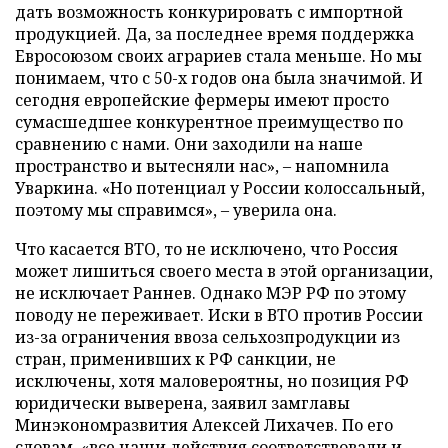
дать возможность конкурировать с импортной
продукцией. Да, за последнее время поддержка
Евросоюзом своих аграриев стала меньше. Но мы
понимаем, что с 50-х годов она была значимой. И
сегодня европейские фермеры имеют просто
сумасшедшее конкурентное преимущество по
сравнению с нами. Они заходили на наше
пространство и вытесняли нас», – напомнила
Уваркина. «Но потенциал у России колоссальный,
поэтому мы справимся», – уверила она.
Что касается ВТО, то не исключено, что Россия
может лишиться своего места в этой организации,
не исключает Раннев. Однако МЭР РФ по этому
поводу не переживает. Иски в ВТО против России
из-за ограничения ввоза сельхозпродукции из
стран, применивших к РФ санкции, не
исключены, хотя маловероятны, но позиция РФ
юридически выверена, заявил замглавы
Минэкономразвития Алексей Лихачев. По его
словам, «все наши действия соответствовали и