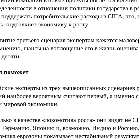
тиций компаний в новые проекты после ослабления
еделенности в отношении политики государства в р
 поддержать потребительские расходы в США, что, 
ь, подтолкнет экономику к росту.
звитие третьего сценария экспертам кажется малов
 мнению, шансы на воплощение его в жизнь оценива
 десяти.
я поможет
йские эксперты из трех вышеописанных сценариев 
ий наиболее вероятным считают первый, а именно 
м мировой экономики.
лько в качестве «локомотива роста» они видят не С
, Германию, Японию и, возможно, Индию и Россию
омика еврозоны показывает нестабильный результат