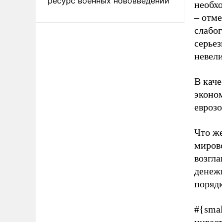
ресурс военных нововведений
необх
– отме
слабо
серьез
невели
В каче
эконо
еврозо
Что же
мирово
возгл
денеж
порядк
#{smal