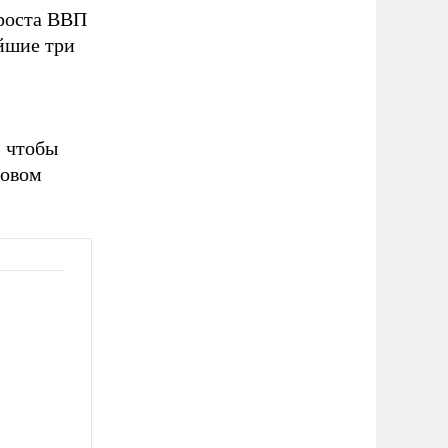
роста ВВП
айшие три
 чтобы
совом