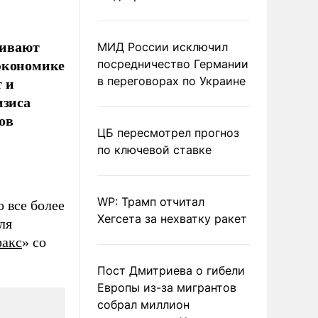
ривают
МИД России исключил
 экономике
посредничество Германии
 и
в переговорах по Украине
изиса
ов
ЦБ пересмотрел прогноз
по ключевой ставке
WP: Трамп отчитал
 все более
Хегсета за нехватку ракет
ля
акс
» со
Пост Дмитриева о гибели
Европы из-за мигрантов
собрал миллион