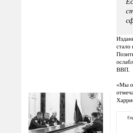
Ес
ст
сф
Издани
стало 
Позит
ослабл
ВВП.
«Мы ож
отмеча
Харри