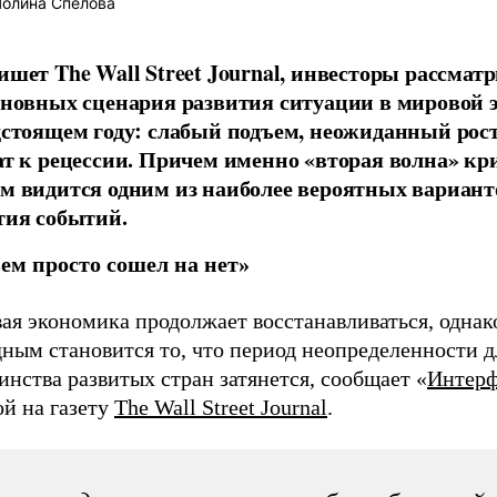
олина Спелова
ишет The Wall Street Journal, инвесторы рассмат
сновных сценария развития ситуации в мировой
дстоящем году: слабый подъем, неожиданный рост
ат к рецессии. Причем именно «вторая волна» кр
м видится одним из наиболее вероятных вариант
тия событий.
ем просто сошел на нет»
я экономика продолжает восстанавливаться, однако
ным становится то, что период неопределенности д
нства развитых стран затянется, сообщает «
Интерф
ой на газету
The Wall Street Journal
.