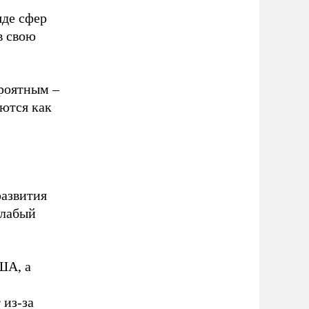
яде сфер
в свою
ероятным –
ются как
развития
слабый
ША, а
.
 из-за