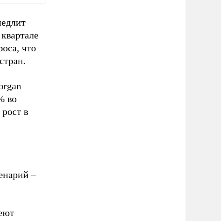
медлит
 квартале
роса, что
стран.
organ
% во
 рост в
енарий –
еют