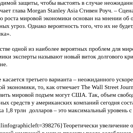
одимой защиты, чтобы выстоять в случае неожиданн
чает глава Morgan Stanley Asia Стивен Роуч. – Сцен
го роста мировой экономики основан на мнении об 
ных угроз. Однако вероятность того, что их не будет
ка».
стве одной из наиболее вероятных проблем для мир
мики эксперты называют новый виток долгового кри
не.
 касается третьего варианта – неожиданного ускор
й экономики, то, как отмечает The Wall Street Journ
авить мировой подъем могут США. Так, объем своб
ных средств у американских компаний сегодня сост
а 1,8 трлн долларов – это максимальный уровень с 
linfographicleft=398276}Теоретически увеличение 