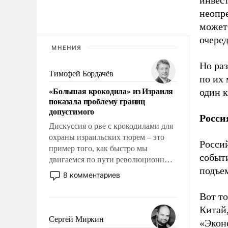
инвес
неопр
может
очеред
МНЕНИЯ
Но ра
Тимофей Бордачёв
по их
«Большая крокодила» из Израиля
один к
показала проблему границ
допустимого
Росси
Дискуссия о рве с крокодилами для
охраны израильских тюрем – это
Росси
пример того, как быстро мы
событ
двигаемся по пути революционных
подъе
изменений. То, что несколько лет
8 комментариев
назад было образом для
псевдонаучной фантастики, стало
Вот то
всерьез обсуждаемой идеей.
Китай
Сергей Миркин
«Экон