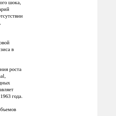
ого шока,
арий
отсутствии
,
овой
зиса в
ения роста
al,
одных
авляет
1963 года.
объемов