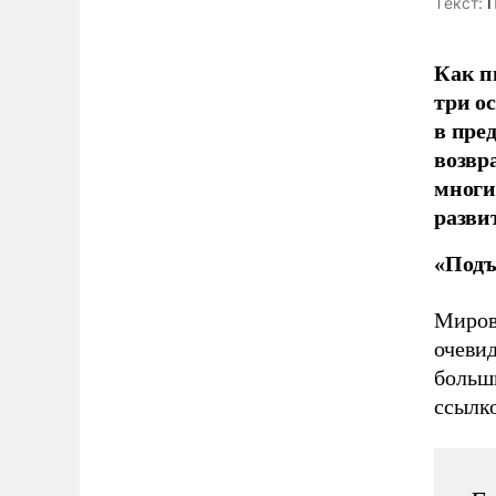
Tекст:
П
Как п
три о
в пре
возвр
многи
разви
«Подъ
Мирова
очевид
больши
ссылк