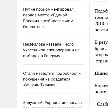
Путин прокомментировал
Подобн
первое место «Единой
темпы
России» в избирательном
2010 г
бюллетене
негати
В резу
Памфилова назвала число
Брюса 
участников спецоперации на
втором
выборах в Госдуму
страна
Шансы
Стали известны подробности
покушения на создателя
«Упыря» Ткачука
Впроч
повто
Залужный: Украина исчерпала
«Слаб