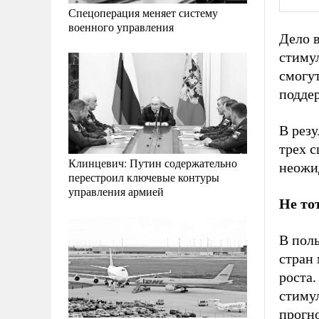
Спецоперация меняет систему
военного управления
Дело в
стиму
смогу
поддер
В резу
трех с
Клинцевич: Путин содержательно
неожи
перестроил ключевые контуры
управления армией
Не то
В поль
стран
роста.
стиму
прогн