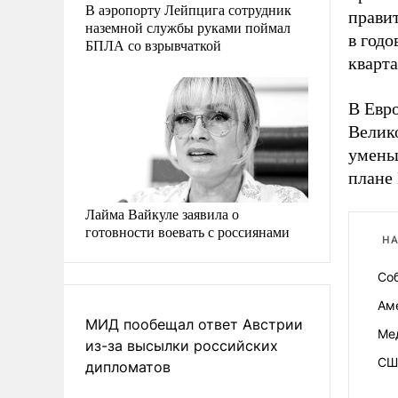
В аэропорту Лейпцига сотрудник
прави
наземной службы руками поймал
в год
БПЛА со взрывчаткой
кварта
В Евро
Велик
умень
плане 
Лайма Вайкуле заявила о
готовности воевать с россиянами
НА
Со
Ам
МИД пообещал ответ Австрии
Ме
из-за высылки российских
СШ
дипломатов