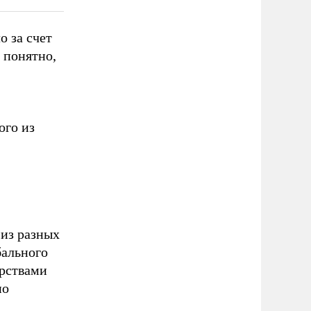
о за счет
 понятно,
ого из
 из разных
бального
арствами
по