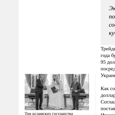
Эк
по
со
к
Трейд
года б
95 дол
посред
Украин
Как со
доллар
Согла
постав
Три исламских государства