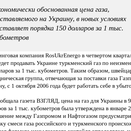
ономически обоснованная цена газа,
ставляемого на Украину, в новых условиях
ставляет порядка 150 долларов за 1 тыс.
убометров
инговая компания RosUkrEnergo в четвертом кварта
удет продавать Украине туркменский газ по неизме
ларов за 1 тыс. кубометров. Таким образом, швейца
ническая группа, отвечающая за поставки газа Газ
у, с 1 октября 2006 года будет работать себе в убыто
общала газета ВЗГЛЯД, цена на газ для Украины в 
ов за 1 тыс. кубометров была утверждена в январе 2
шение между Газпромом и Нафтогазом предусматри
ку смеси газа российского и туркменского происхо