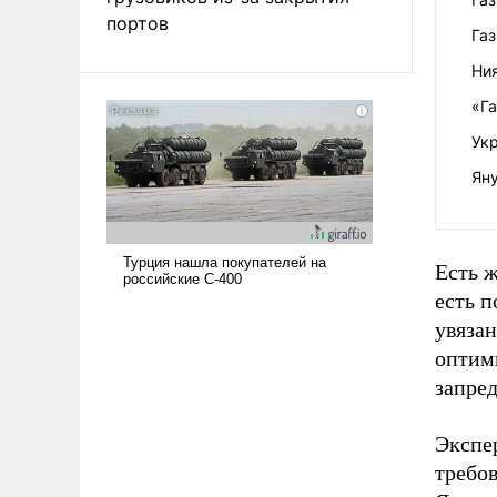
портов
Газ
Ния
«Г
Ук
Яну
Есть 
есть 
увязан
оптими
запре
Экспе
требо