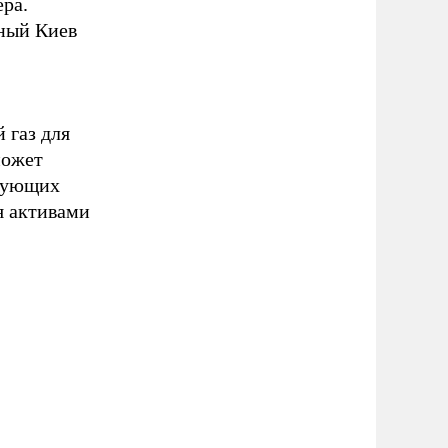
ра.
ный Киев
 газ для
может
ирующих
я активами