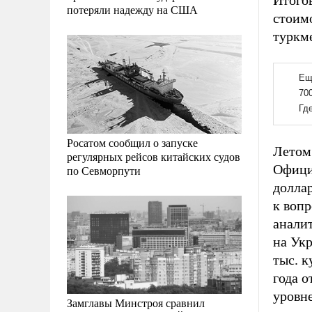
Итогов
потеряли надежду на США
стоимо
туркме
Росатом сообщил о запуске
Летом
регулярных рейсов китайских судов
Офици
по Севморпути
доллар
к воп
аналит
на Укр
тыс. к
года о
уровне
Замглавы Минстроя сравнил