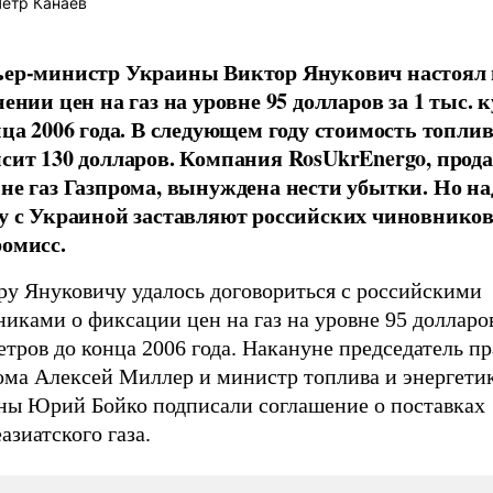
етр Канаев
ер-министр Украины Виктор Янукович настоял 
ении цен на газ на уровне 95 долларов за 1 тыс. 
нца 2006 года. В следующем году стоимость топлив
сит 130 долларов. Компания RosUkrEnergo, про
не газ Газпрома, вынуждена нести убытки. Но н
у с Украиной заставляют российских чиновников
омисс.
ру Януковичу удалось договориться с российскими
иками о фиксации цен на газ на уровне 95 долларов
тров до конца 2006 года. Накануне председатель п
ома Алексей Миллер и министр топлива и энергети
ны Юрий Бойко подписали соглашение о поставках
азиатского газа.