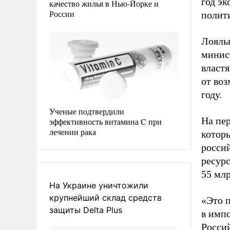
год э
качество жилья в Нью-Йорке и
России
полит
Лояль
минис
властя
от во
году.
Ученые подтвердили
На пе
эффективность витамина C при
лечении рака
котор
росси
ресурс
55 млр
На Украине уничтожили
крупнейший склад средств
«Это 
защиты Delta Plus
в импо
Росси