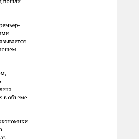
од пошли
ремьер-
кими
азывается
дующем
ом,
о
лена
х в объеме
 экономики
а.
аз