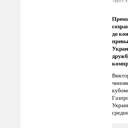
Tекст:
П
Премь
сохран
до ко
превы
Украи
дружб
компр
Викто
чиновн
кубоме
Газпр
Украи
средне