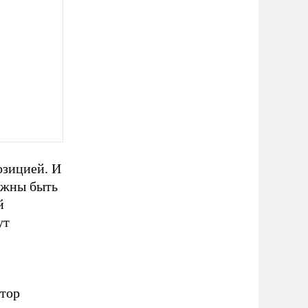
озицией. И
лжны быть
й
ут
тор