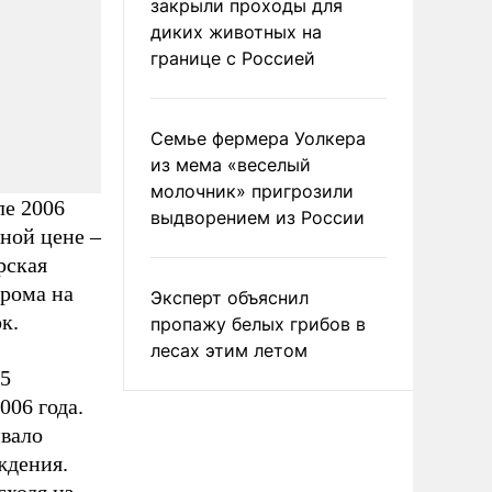
закрыли проходы для
диких животных на
границе с Россией
Семье фермера Уолкера
из мема «веселый
молочник» пригрозили
ле 2006
выдворением из России
нной цене –
рская
прома на
Эксперт объяснил
к.
пропажу белых грибов в
лесах этим летом
95
006 года.
вало
ждения.