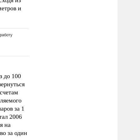
сходя из
метров и
 до 100
вернуться
асчетам
вляемого
аров за 1
тал 2006
я на
во за один