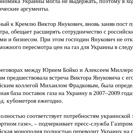
кономика Украины могла не выдержать, поэтому в х
ические аргументы.
ный к Кремлю Виктор Янукович, вновь заняв пост п
тра, обещает расширять сотрудничество с российс
ми и бизнесом. При этом господин Янукович не отк
зможного пересмотра цен на газ для Украины в сле
реговорах между Юрием Бойко и Алексеем Миллер
ым предшествовала встреча Виктора Януковича с ег
йским коллегой Михаилом Фрадковым, была опреде
ная база поставок газа на Украину в 2007–2009 года
д. кубометров ежегодно.
полностью соответствует потребностям украинской
ртном газе», – подчеркивает пресс-служба Газпром
йская монополия полностью переводит Украину на г