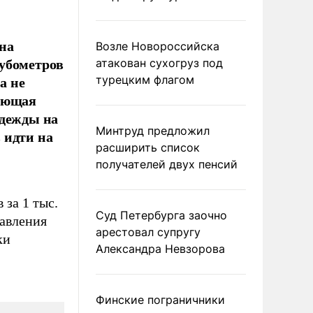
на
Возле Новороссийска
кубометров
атакован сухогруз под
а не
турецким флагом
дающая
адежды на
Минтруд предложил
 идти на
расширить список
получателей двух пенсий
 за 1 тыс.
Суд Петербурга заочно
равления
арестовал супругу
ки
Александра Невзорова
Финские пограничники