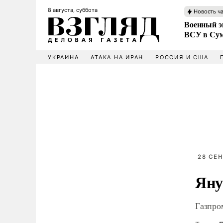
8 августа, суббота
Новость ч
Военный эк
ВСУ в Сум
УКРАИНА
АТАКА НА ИРАН
РОССИЯ И США
28 СЕН
Яну
Газпро