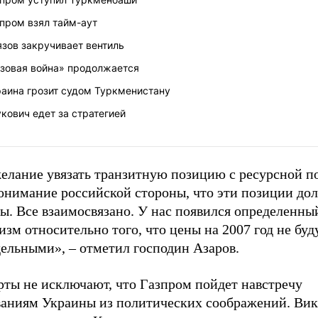
пром взял тайм-аут
зов закручивает вентиль
азовая война» продолжается
раина грозит судом Туркменистану
кович едет за стратегией
желание увязать транзитную позицию с ресурсной п
понимание российской стороны, что эти позиции до
ы. Все взаимосвязано. У нас появился определенны
зм относительно того, что цены на 2007 год не буд
дельными», – отметил господин Азаров.
рты не исключают, что Газпром пойдет навстречу
ваниям Украины из политических соображений. Вик