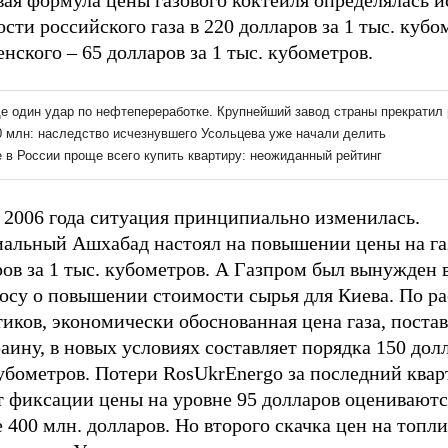
ая формула цены газового коктейля определялась и
сти российского газа в 220 долларов за 1 тыс. кубо
нского – 65 долларов за 1 тыс. кубометров.
 2006 года ситуация принципиально изменилась.
альный Ашхабад настоял на повышении цены на газ
ов за 1 тыс. кубометров. А Газпром был вынужден 
росу о повышении стоимости сырья для Киева. По р
иков, экономически обоснованная цена газа, поста
аину, в новых условиях составляет порядка 150 долл
убометров. Потери RosUkrEnergo за последний квар
т фиксации цены на уровне 95 долларов оцениваютс
 400 млн. долларов. Но второго скачка цен на топли