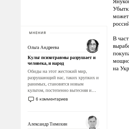
Януков
Убытк
может 
росси
МНЕНИЯ
В част
выраб
Ольга Андреева
покуп
Культ психотравмы разрушает и
мощно
человека, и народ
на Укр
Обиды на этот жестокий мир,
разрушающий нас, таких хрупких и
ранимых, становятся новым
культом, постепенно вытесняя и
отменяя традиционное требование к
6 комментариев
человеку – быть мужественным и
твердым под ударами судьбы, брать
на себя ответственность, помогать
слабым, идти вперед и
Александр Тимохин
адаптироваться.