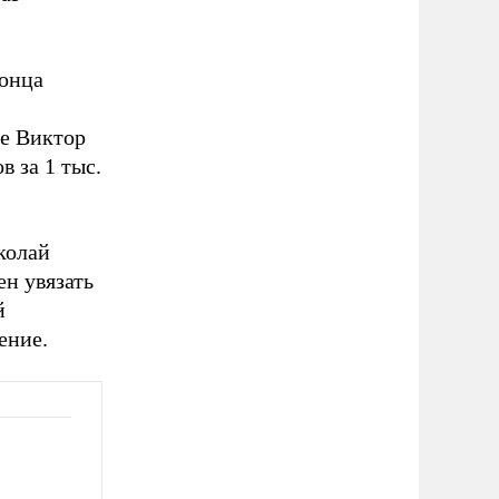
конца
ее Виктор
в за 1 тыс.
колай
ен увязать
й
ение.