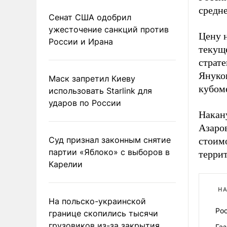
средн
Сенат США одобрил
ужесточение санкций против
Цену 
России и Ирана
текуще
страте
Януков
Маск запретил Киеву
кубоме
использовать Starlink для
ударов по России
Накан
Азаров
Суд признал законным снятие
стоимо
партии «Яблоко» с выборов в
терри
Карелии
НА
На польско-украинской
Рос
границе скопились тысячи
грузовиков из-за закрытия
Га