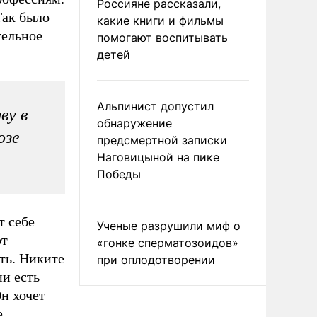
Россияне рассказали,
Так было
какие книги и фильмы
тельное
помогают воспитывать
детей
Альпинист допустил
ву в
обнаружение
юзе
предсмертной записки
Наговицыной на пике
Победы
т себе
Ученые разрушили миф о
от
«гонке сперматозоидов»
ть. Никите
при оплодотворении
ии есть
Он хочет
е