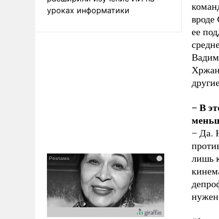
коман
уроках информатики
вроде 
ее по
средне
Вадим
Хржан
другие
− В эт
меньш
− Да. 
против
лишь 
кинем
депро
нужен