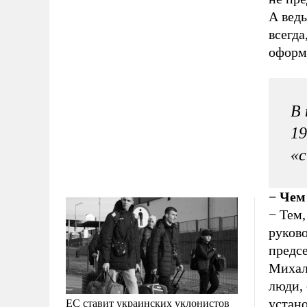
А ведь
всегда
оформ
В 
19
«с
− Чем
− Тем
руково
предсе
Михалк
люди, 
ЕС ставит украинских уклонистов
устано