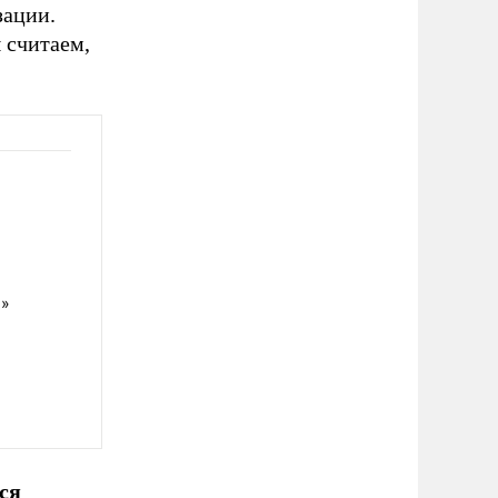
зации.
 считаем,
м»
ся