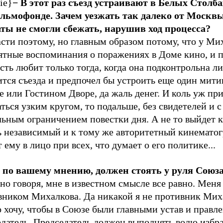
ie}
− В этот раз съезд устраивают в Белых Столба
льмофонде. Зачем уезжать так далеко от Москв
аты не смогли сбежать, нарушив ход процесса?
сти поэтому, но главным образом потому, что у Ми
ятные воспоминания о поражениях в Доме кино, и п
сть любит только тогда, когда она подконтрольна ли
тся съезда и предпочел бы устроить еще один мити
 или Гостином Дворе, да жаль денег. И коль уж пр
ться узким кругом, то подальше, без свидетелей и с
ьным ограничением повестки дня. А не то выйдет к
ь независимый и к тому же авторитетный кинематог
 ему в лицо при всех, что думает о его политике...
, по вашему мнению, должен стоять у руля Союз
но говоря, мне в известном смысле все равно. Мен
вником Михалкова. Да никакой я не противник Мих
 хочу, чтобы в Союзе были главными устав и правле
едатель. Председатель должен выполнять волю избр