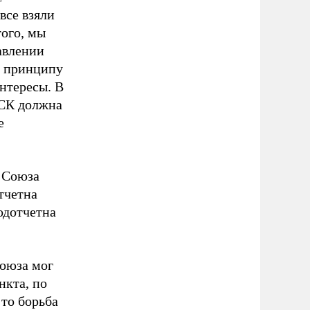
все взяли
того, мы
авлении
о принципу
нтересы. В
 СК должна
е
 Союза
тчетна
одотчетна
Союза мог
нкта, по
 то борьба