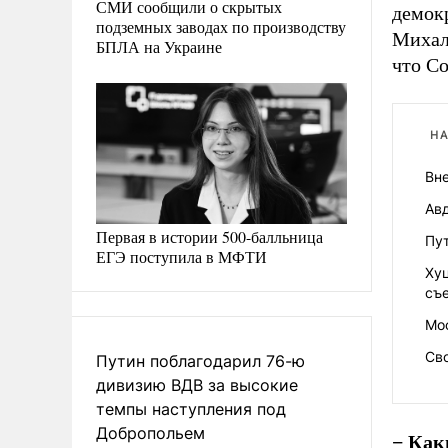
СМИ сообщили о скрытых
демок
подземных заводах по производству
Михалк
БПЛА на Украине
что С
НА
Вн
Авд
Первая в истории 500-балльница
Пу
ЕГЭ поступила в МФТИ
Ху
съ
Мо
Сво
Путин поблагодарил 76-ю
дивизию ВДВ за высокие
темпы наступления под
Добропольем
− Как