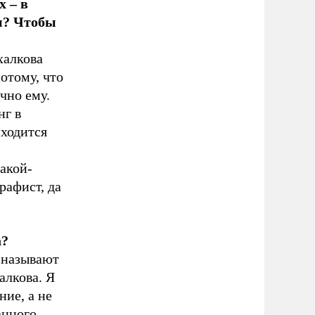
х – в
ы? Чтобы
халкова
отому, что
чно ему.
нг в
иходится
акой-
рафист, да
а?
я называют
алкова. Я
ние, а не
анного