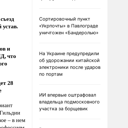
 съезд
Сортировочный пункт
 устав.
«Укрпочты» в Павлограде
уничтожен «Бандеролью»
ов и
На Украине предупредили
Д, что
об удорожании китайской
ого
электроники после ударов
по портам
ет 28
е
ИИ впервые оштрафовал
владельца подмосковного
риант
участка за борщевик
 Гильдии
ое – в нем
рофессиям.