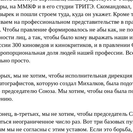
уры, на ММКФ и в его студии ТРИТЭ. Скомандовал, 
зырек и пошли строем туда, куда он укажет. Кроме 
иваем на профессиональном представительстве в пр
. Чтобы правление формировалось не абы как, не п
ости лиц, а так, чтобы было кому выражать наши и
ссии 300 киноведов и кинокритиков, и в правлении
пропорциональная доля людей нашей профессии. Вс
ьно просто.
орых, мы не хотим, чтобы исполнительная дирекция
атографистов, которую создал Михалков, была подо
о председателю Союза. Мы хотим, чтобы она была п
ению.
онец, в-третьих, мы не хотим, чтобы председатель 
ться неограниченное число раз. Вот три базовых пу
м мы не согласны с этим уставом. Если это борьба,