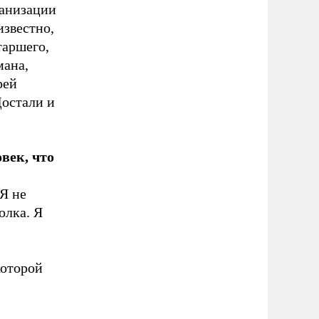
ганизации
известно,
таршего,
мана,
рей
остали и
овек, что
 Я не
олка. Я
которой