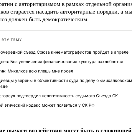
ратии с авторитаризмом в рамках отдельной органи
ов старается насадить авторитарные порядки, а мы
оюз должен быть демократическим.
 ЭТУ ТЕМУ
еочередной съезд Союза кинематографистов пройдет в апреле
еев: Без увеличения финансирования культура захлебнется
тин: Михалков всю плешь мне проел
циевцы уверены в объективности суда по делу о «михалковско
езде
сгорсуд подтвердил нелегитимность седьмого Съезда СК
й этический кодекс может появиться у СК РФ
ие рычаги воздействия могут быть в сложившей