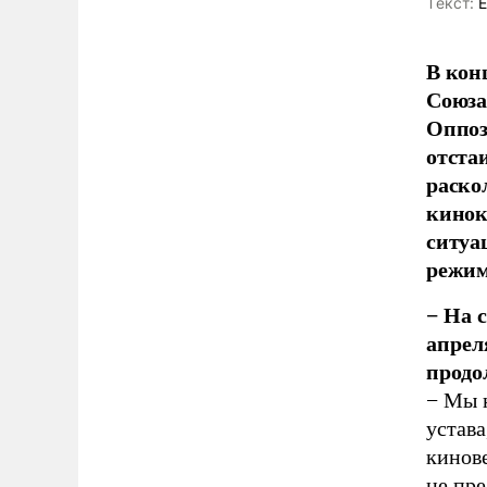
Tекст:
Е
В кон
Союза
Оппоз
отста
раско
кинок
ситуа
режим
− На 
апрел
продо
− Мы н
устава
кинов
не пр