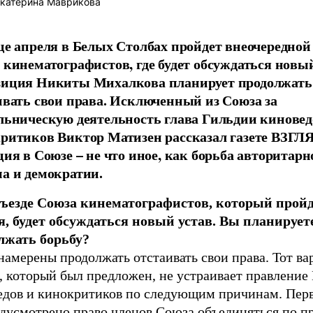
катерина Маврикова
це апреля в Белых Столбах пройдет внеочередной
 кинематографистов, где будет обсуждаться новый
иция Никиты Михалкова планирует продолжать
ивать свои права. Исключенный из Союза за
льническую деятельность глава Гильдии киновед
ритиков Виктор Матизен рассказал газете ВЗГЛЯ
ция в Союзе – не что иное, как борьба авторитарн
а и демократии.
съезде Союза кинематографистов, который пройд
я, будет обсуждаться новый устав. Вы планирует
лжать борьбу?
амерены продолжать отстаивать свои права. Тот ва
, который был предложен, не устраивает правление
едов и кинокритиков по следующим причинам. Перв
едусмотрено право членов Союза объединяться по п