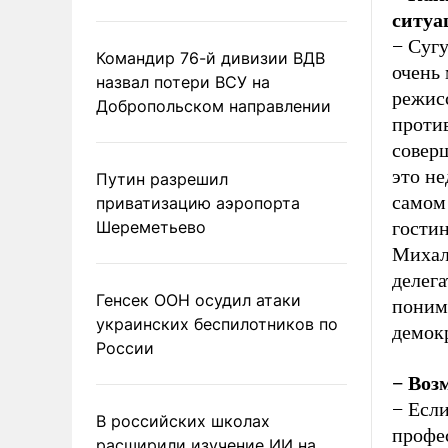
ситуа
− Суг
Командир 76-й дивизии ВДВ
очень
назвал потери ВСУ на
режис
Добропольском направлении
проти
совер
это не
Путин разрешил
самом 
приватизацию аэропорта
Шереметьево
гостин
Михалк
делега
Генсек ООН осудил атаки
поним
украинских беспилотников по
демок
России
− Воз
− Если
В российских школах
профе
расширили изучение ИИ на