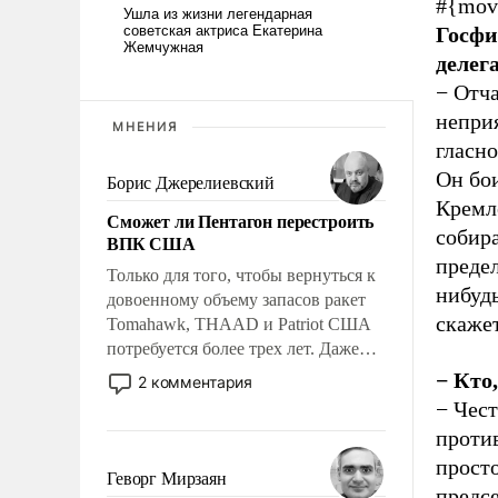
#{mov
Госфи
делег
− Отча
непри
МНЕНИЯ
гласно
Он бои
Борис Джерелиевский
Кремле
Сможет ли Пентагон перестроить
собира
ВПК США
предел
Только для того, чтобы вернуться к
нибуд
довоенному объему запасов ракет
скажет
Tomahawk, THAAD и Patriot США
потребуется более трех лет. Даже
небольшая война с Ираном
− Кто
2 комментария
опустошила американские
− Чест
арсеналы. Сложившаяся ситуация
проти
означает многолетний период
просто
уязвимости США, например, перед
Геворг Мирзаян
предс
Китаем.