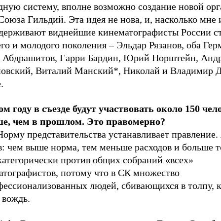
дную систему, вполне возможно создание новой ор
Союза Гильдий. Эта идея не нова, и, насколько мне 
ддерживают виднейшие кинематографисты России с
го и молодого поколения – Эльдар Рязанов, оба Гер
 Абдрашитов, Гарри Бардин, Юрий Норштейн, Анд
овский, Виталий Манский*, Николай и Владимир Д
.
ом году в съезде будут участвовать около 150 чел
е, чем в прошлом. Это правомерно?
Норму представительства устанавливает правление.
: чем выше норма, тем меньше расходов и больше т
категорически против общих собраний «всех»
атографистов, потому что в СК множество
фессионализованных людей, сбивающихся в толпу, 
 вождь.