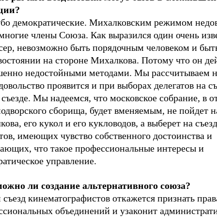
ции?
убо демократические. Михалковским режимом недо
 многие члены Союза. Как выразился один очень из
сер, невозможно быть порядочным человеком и быть
востоянии на стороне Михалкова. Потому что он де
шенно недостойными методами. Мы рассчитываем на
довольство проявится и при выборах делегатов на съ
съезде. Мы надеемся, что московское собрание, в о
одворского сборища, будет вменяемым, не пойдет н
ова, его кукол и его кукловодов, а выберет на съез
тов, имеющих чувство собственного достоинства и
ающих, что такое профессиональные интересы и
ратическое управление.
можно ли создание альтернативного союза?
 съезд кинематографистов откажется признать прав
ссиональных объединений и узаконит администрат