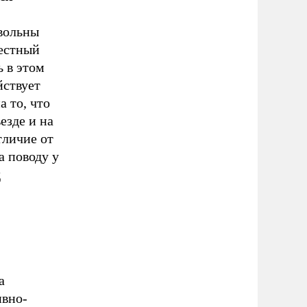
вольны
вестный
 в этом
йствует
 то, что
езде и на
тличие от
а поводу у
д
а
ивно-