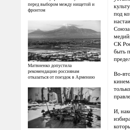
перед выбором между нищетой и
культ
фронтом
под ко
наста
Союза
медийн
СК Ро
быть 
предел
Матвиенко допустила
рекомендацию россиянам
Во-вт
отказаться от поездок в Армению
кинем
тольк
правл
И, нак
избира
которы