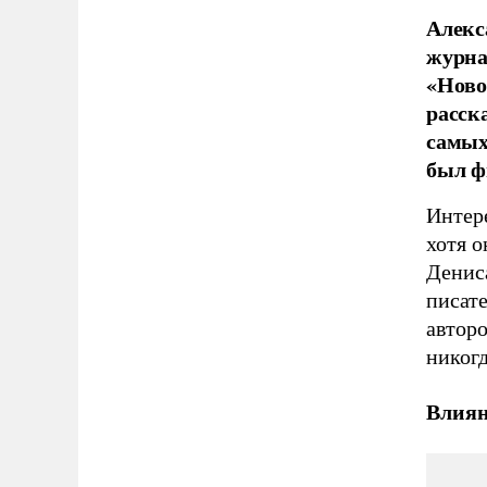
Алекс
журна
«Ново
расска
самых
был ф
Интер
хотя о
Дениса
писат
авторо
никогд
Влиян