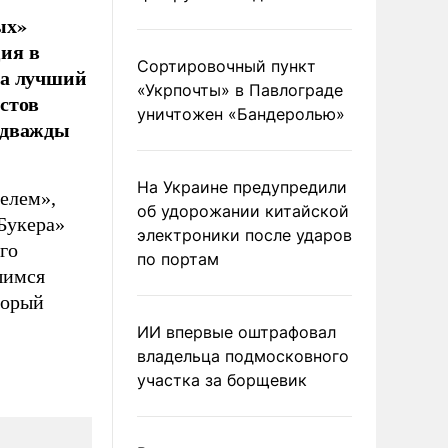
ых»
ция в
Сортировочный пункт
за лучший
«Укрпочты» в Павлограде
истов
уничтожен «Бандеролью»
 дважды
На Украине предупредили
елем»,
об удорожании китайской
Букера»
электроники после ударов
го
по портам
шимся
торый
ИИ впервые оштрафовал
владельца подмосковного
участка за борщевик