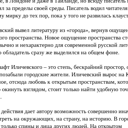
, в Лондоне и даже в Таиланде, но всюду писатель 
л за пределы своей среды. Писатель водил читателя
у мирку до тех пор, пока у того не развилась клаус
вский вывел литературу из «города», вернув ощуще
ого пространства. Новое ощущение пространства ст
вычно и нехарактерно для современной русской лит
о обладатель сразу же выделился на общем фоне.
фт Иличевского – это степь, бескрайний простор, 
 позабыли городские жители. Иличевский вырос на 
ное, отсюда любовь к открытым пространствам, кот
окинуть взглядом, стоит только найти удобную точ
.
 действия дает автору возможность совершенно ина
реть на окружающих, на страну, на историю. В гор
 только спины и лица других людей. На открытом