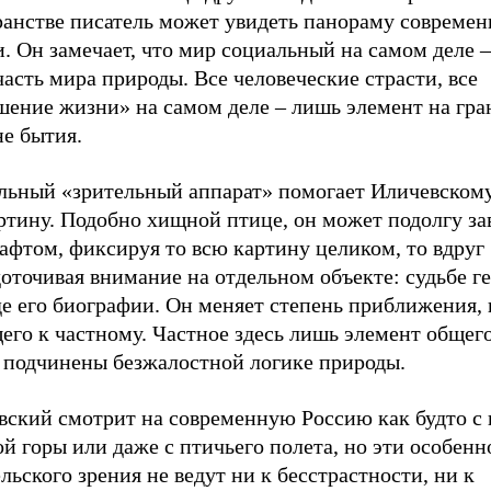
ранстве писатель может увидеть панораму совреме
. Он замечает, что мир социальный на самом деле –
асть мира природы. Все человеческие страсти, все
шение жизни» на самом деле – лишь элемент на гр
не бытия.
льный «зрительный аппарат» помогает Иличевскому
ртину. Подобно хищной птице, он может подолгу за
афтом, фиксируя то всю картину целиком, то вдруг
оточивая внимание на отдельном объекте: судьбе ге
е его биографии. Он меняет степень приближения, 
его к частному. Частное здесь лишь элемент общего
 подчинены безжалостной логике природы.
вский смотрит на современную Россию как будто с
й горы или даже с птичьего полета, но эти особенн
льского зрения не ведут ни к бесстрастности, ни к