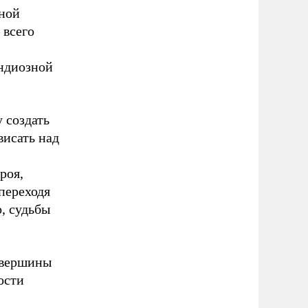
нной
 всего
андиозной
 создать
висать над
роя,
переходя
, судьбы
 вершины
ости