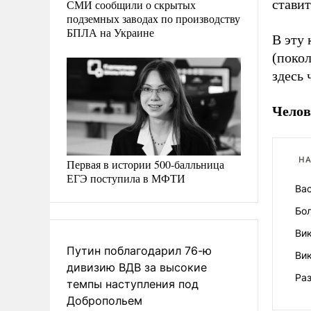
ставит
СМИ сообщили о скрытых
подземных заводах по производству
БПЛА на Украине
В эту
(покол
здесь 
Челов
НА
Первая в истории 500-балльница
ЕГЭ поступила в МФТИ
Вас
Бол
Вик
Путин поблагодарил 76-ю
Вик
дивизию ВДВ за высокие
Ра
темпы наступления под
Добропольем