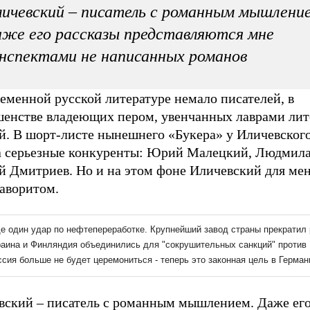
ичевский – писатель с романным мышление
же его рассказы представляются мне
нспектами не написанных романов
еменной русской литературе немало писателей, в
шенстве владеющих пером, увенчанных лаврами ли
й. В шорт-листе нынешнего «Букера» у Иличевског
а серьезные конкуренты: Юрий Малецкий, Людмила
й Дмитриев. Но и на этом фоне Иличевский для мен
фаворитом.
вский – писатель с романным мышлением. Даже его