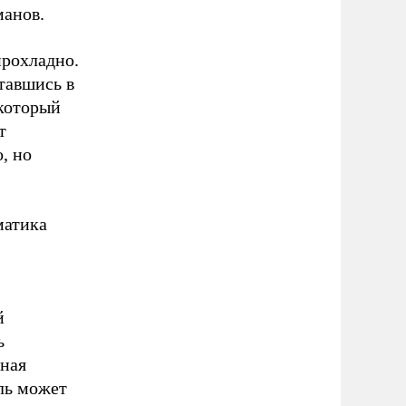
манов.
прохладно.
тавшись в
 который
т
, но
матика
й
ь
йная
ль может