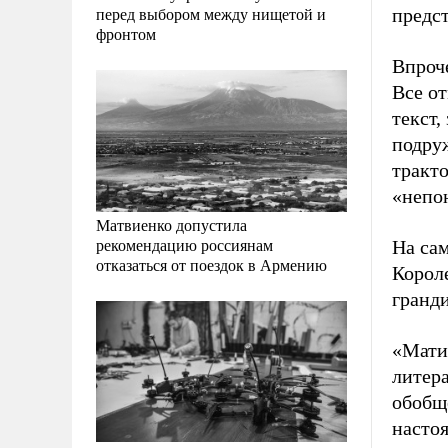
перед выбором между нищетой и
предс
фронтом
Впроч
Все от
текст,
подру
тракто
«непон
Матвиенко допустила
рекомендацию россиянам
На сам
отказаться от поездок в Армению
Корол
гранди
«Мати
литера
обобщ
настоя