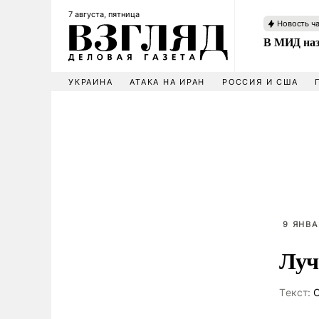
7 августа, пятница
Новость ч
В МИД наз
УКРАИНА
АТАКА НА ИРАН
РОССИЯ И США
9 ЯНВА
Луч
Tекст:
С