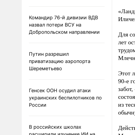
«Ланд
Командир 76-й дивизии ВДВ
Иличев
назвал потери ВСУ на
Добропольском направлении
Для с
лет ос
трудом
Путин разрешил
Млечн
приватизацию аэропорта
Шереметьево
Этот 
90-е г
забот,
Генсек ООН осудил атаки
состоя
украинских беспилотников по
из тес
России
обычн
В российских школах
Действ
расширили изучение ИИ на