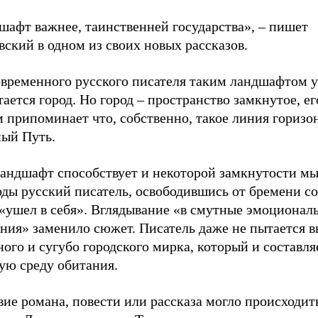
шафт важнее, таинственней государства», – пишет
ский в одном из своих новых рассказов.
овременного русского писателя таким ландшафтом 
тается город. Но город – пространство замкнутое, ег
 припоминает что, собственно, такое линия горизо
ый Путь.
ландшафт способствует и некоторой замкнутости м
оды русский писатель, освободившись от бремени с
 «ушел в себя». Вглядывание «в смутные эмоционал
ния» заменило сюжет. Писатель даже не пытается в
ного и сугубо городского мирка, который и составля
ую среду обитания.
ие романа, повести или рассказа могло происходит