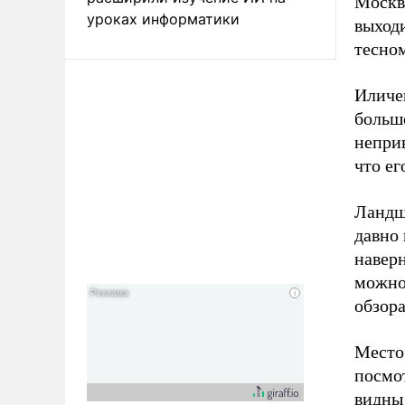
Москве
уроках информатики
выходи
тесном
Иличе
больш
непри
что ег
Ландша
давно
навер
можно 
обзора
Место
посмот
видны