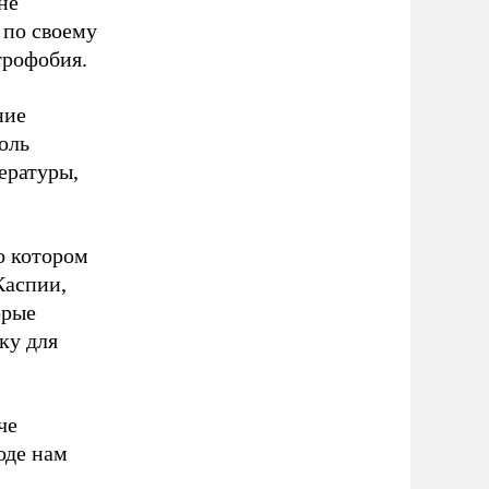
не
 по своему
трофобия.
ние
оль
ературы,
о котором
Каспии,
орые
ку для
че
оде нам