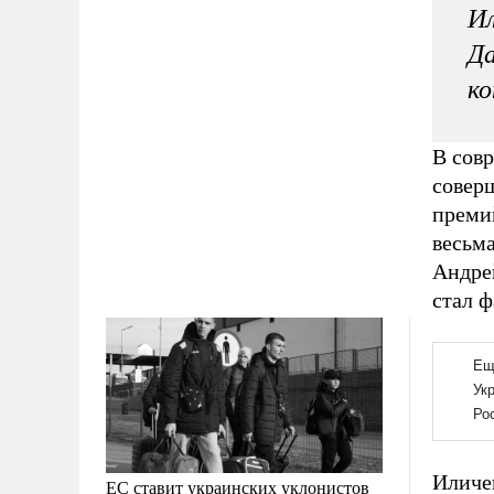
Ил
Да
ко
В совр
совер
преми
весьм
Андре
стал 
Иличе
ЕС ставит украинских уклонистов