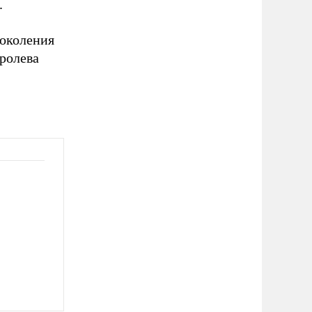
.
поколения
ролева