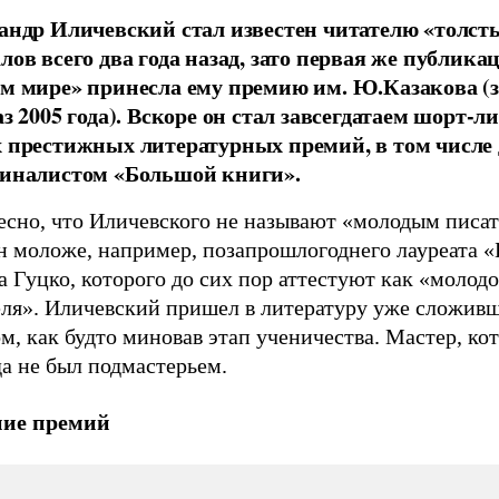
андр Иличевский стал известен читателю «толст
лов всего два года назад, зато первая же публика
м мире» принесла ему премию им. Ю.Казакова (
з 2005 года). Вскоре он стал завсегдатаем шорт-л
 престижных литературных премий, в том числе
иналистом «Большой книги».
есно, что Иличевского не называют «молодым писат
н моложе, например, позапрошлогоднего лауреата «
 Гуцко, которого до сих пор аттестуют как «молодо
еля». Иличевский пришел в литературу уже сложив
м, как будто миновав этап ученичества. Мастер, ко
а не был подмастерьем.
ие премий