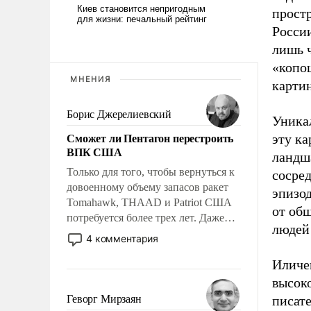
прост
России
лишь ч
«копо
МНЕНИЯ
карти
Борис Джерелиевский
Уника
Сможет ли Пентагон перестроить
эту ка
ВПК США
ландш
Только для того, чтобы вернуться к
сосред
довоенному объему запасов ракет
эпизод
Tomahawk, THAAD и Patriot США
от общ
потребуется более трех лет. Даже
людей
небольшая война с Ираном
4 комментария
опустошила американские
Иличе
арсеналы. Сложившаяся ситуация
означает многолетний период
высоко
уязвимости США, например, перед
Геворг Мирзаян
писате
Китаем.