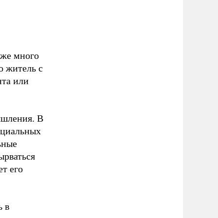
уже много
о житель с
нта или
ышления. В
оциальных
ьные
ырваться
ет его
ь в