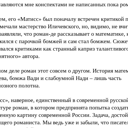
тавляются мне конспектами не написанных пока ро
ем, его «Матисс» был поначалу встречен критикой 
мечали мастерство Иличевского, но, видимо, не вчи
 заявляли, что роман-де рассказывает о математике,
жился с парочкой бомжей и сам стал бомжем. Сюже
вался критиками как странный каприз талантливого
ятного» автора.
ом деле роман этот совсем о другом. История мате
ева, бомжа Вади и слабоумной Нади – лишь часть
озного полотна.
сс», наверное, единственный в современной русско
туре роман, в котором предпринята попытка создат
енную картину современной России. Задача, досто
щего романиста. Мы ведь уже и забыли, что писате