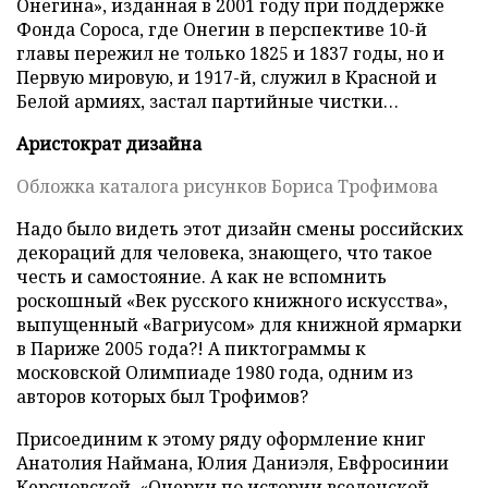
Онегина», изданная в 2001 году при поддержке
Фонда Сороса, где Онегин в перспективе 10-й
главы пережил не только 1825 и 1837 годы, но и
Первую мировую, и 1917-й, служил в Красной и
Белой армиях, застал партийные чистки…
Аристократ дизайна
Обложка каталога рисунков Бориса Трофимова
Надо было видеть этот дизайн смены российских
декораций для человека, знающего, что такое
честь и самостояние. А как не вспомнить
роскошный «Век русского книжного искусства»,
выпущенный «Вагриусом» для книжной ярмарки
в Париже 2005 года?! А пиктограммы к
московской Олимпиаде 1980 года, одним из
авторов которых был Трофимов?
Присоединим к этому ряду оформление книг
Анатолия Наймана, Юлия Даниэля, Евфросинии
Керсновской, «Очерки по истории вселенской