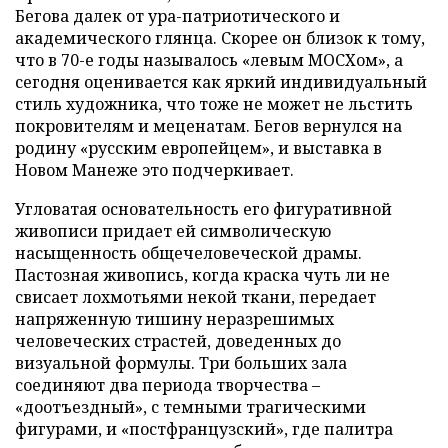
Бегова далек от ура-патриотического и
академического глянца. Скорее он близок к тому,
что в 70-е годы называлось «левым МОСХом», а
сегодня оценивается как яркий индивидуальный
стиль художника, что тоже не может не льстить
покровителям и меценатам. Бегов вернулся на
родину «русским европейцем», и выставка в
Новом Манеже это подчеркивает.
Угловатая основательность его фигуративной
живописи придает ей символическую
насыщенность общечеловеческой драмы.
Пастозная живопись, когда краска чуть ли не
свисает лохмотьями некой ткани, передает
напряженную тишину неразрешимых
человеческих страстей, доведенных до
визуальной формулы. Три больших зала
соединяют два периода творчества –
«доотъездный», с темными трагическими
фигурами, и «постфранцузский», где палитра