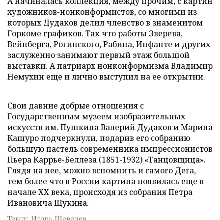
А начиналась коллекция, между прочим, с картин
художников-нонконформистов, со многими из
которых Дудаков делил членство в знаменитом
Горкоме графиков. Так что работы Зверева,
Вейнберга, Рогинского, Рабина, Инфанте и других
заслуженно занимают первый этаж большой
выставки. А патриарх нонконформизма Владимир
Немухин еще и лично выступил на ее открытии.
Свои давние добрые отношения с
Государственным музеем изобразительных
искусств им. Пушкина Валерий Дудаков и Марина
Кашуро подчеркнули, подарив его собранию
большую пастель современника импрессионистов
Пьера Каррье-Беллеза (1851-1932) «Танцовщица».
Глядя на нее, можно вспомнить и самого Дега,
тем более что в России картина появилась еще в
начале ХХ века, происходя из собрания Петра
Ивановича Щукина.
Текст: Игорь Шевелев