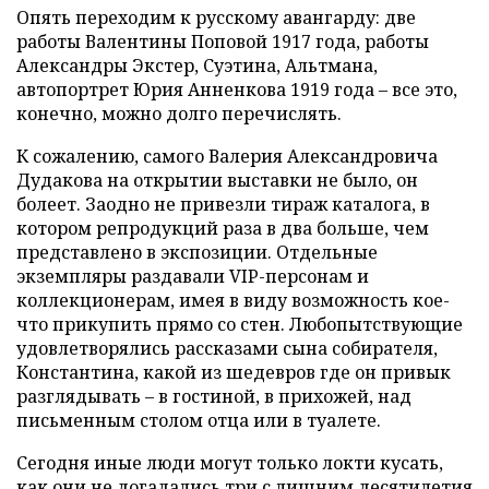
Опять переходим к русскому авангарду: две
работы Валентины Поповой 1917 года, работы
Александры Экстер, Суэтина, Альтмана,
автопортрет Юрия Анненкова 1919 года – все это,
конечно, можно долго перечислять.
К сожалению, самого Валерия Александровича
Дудакова на открытии выставки не было, он
болеет. Заодно не привезли тираж каталога, в
котором репродукций раза в два больше, чем
представлено в экспозиции. Отдельные
экземпляры раздавали VIP-персонам и
коллекционерам, имея в виду возможность кое-
что прикупить прямо со стен. Любопытствующие
удовлетворялись рассказами сына собирателя,
Константина, какой из шедевров где он привык
разглядывать – в гостиной, в прихожей, над
письменным столом отца или в туалете.
Сегодня иные люди могут только локти кусать,
как они не догадались три с лишним десятилетия