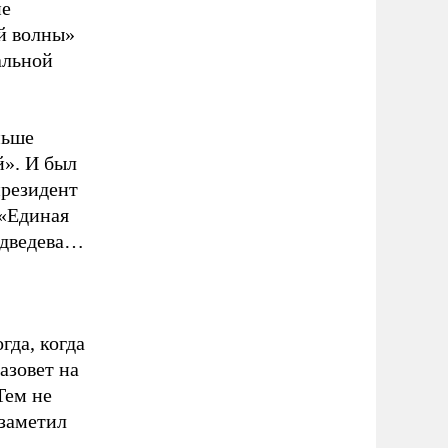
ие
й волны»
альной
ньше
й». И был
президент
«Единая
едведева…
гда, когда
азовет на
Тем не
 заметил