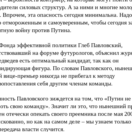
одители силовых структур. А за ними и многие мол
 Впрочем, эта опасность сегодня минимальна. Надо
о отмороженным и самоуверенным, чтобы сегодня з
атную войну против Путина.
 Фонда эффективной политики Глеб Павловский,
тствовавший на форуме футурологов, объяснил жур
дведев есть оптимальный кандидат, так как он
лидирующая фигура. По словам Павловского, ныне
 вице-премьер никогда не прибегал к методу
вопоставления себя другим членам команды.
ность Павловского зиждется на том, что «Путин не
оть свою команду». Значит ли это, что нынешний п
н отечески опекать своего преемника после мая 200
скованно, но как на самом деле – мы узнаем только 
передача власти случится.