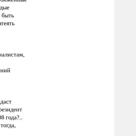
одые
 быть
атеять
налистам,
шний
 даст
резидент
8 года?..
тогда,