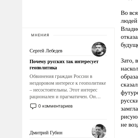
Во вся
людей
Влади
МНЕНИЯ
отказ
будущ
Сергей Лебедев
Зато, 
Почему русских так интересует
геополитика
наскол
образа
Обвинения граждан России в
нездоровом интересе к геополитике
сказал
– несостоятельны. Этот интерес
футур
рационален и прагматичен. Он
русск
обусловлен тысячелетним опытом
0 комментариев
замгл
выживания в крайне непростых
рисую
условиях и фундаментальным
знанием, что мировая политика
не воз
имеет свойство заявляться на порог
Дмитрий Губин
нашего дома.