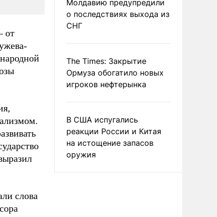
Молдавию предупредили
о последствиях выхода из
СНГ
– от
ужева-
ународной
The Times: Закрытие
нозы
Ормуза обогатило новых
игроков нефтерынка
ия,
В США испугались
иализмом.
реакции России и Китая
азвивать
на истощение запасов
сударство
оружия
выразил
али слова
сора