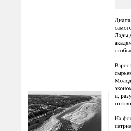
Диапа
самого
Лады 
акаде
особы
Взрос
сырье
Молод
эконом
и, ра
готов
На фон
патри