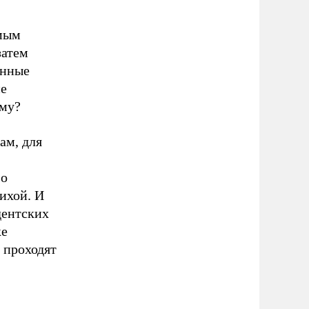
амым
затем
енные
ие
ему?
ам, для
 о
ихой. И
дентских
ке
 проходят