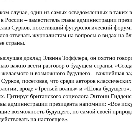
ком случае, один из самых осведомленных в таких 
 в России – заместитель главы администрации през
слав Сурков, посетивший футурологический форум,
ался отвечать журналистам на вопросы о видах на 
ее страны.
выслушав доклад Элвина Тоффлера, он охотно говори
ько важно вести разговор о будущем страны. «Созд
 желаемого и возможного будущего – важнейшая зад
 Сурков, посетовав, что среди авторов классических
ологии, вроде «Третьей волны» и «Шока будущего»,
их. Цитируя британского социолога Энтони Гидденс
авы администрации президента напомнил: «Все иску
щие возможность будущего, по самой своей природе
действовать на настоящее».