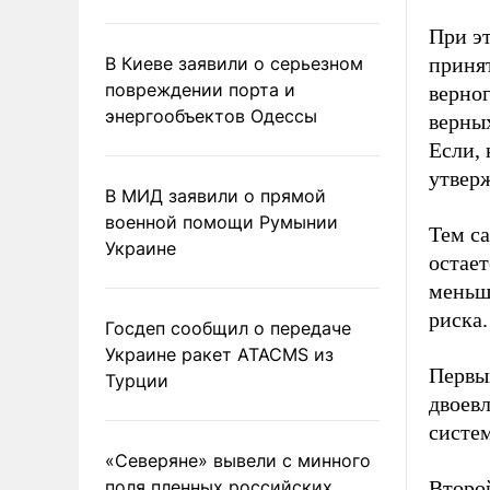
При э
В Киеве заявили о серьезном
приня
повреждении порта и
верног
энергообъектов Одессы
верных
Если, 
утвер
В МИД заявили о прямой
военной помощи Румынии
Тем с
Украине
остает
меньши
риска.
Госдеп сообщил о передаче
Украине ракет ATACMS из
Первый
Турции
двоевл
систе
«Северяне» вывели с минного
поля пленных российских
Второ