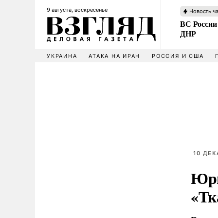
9 августа, воскресенье
Новость ч
ВС России
ДНР
УКРАИНА
АТАКА НА ИРАН
РОССИЯ И США
10 ДЕК
Юри
«Тк