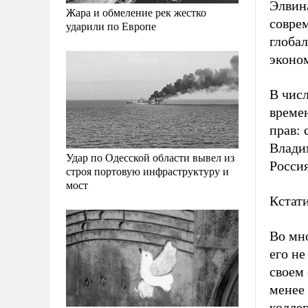
Элвин
Жара и обмеление рек жестко
совре
ударили по Европе
глоба
эконо
В числ
време
прав: 
Влади
Удар по Одесской области вывел из
Росси
строя портовую инфраструктуру и
мост
Кстати
Во мно
его не
своем 
менее
коллег