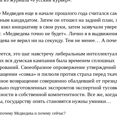
е Медведев еще в начале прошлого года считался с
ным кандидатом. Затем он отошел на задний план, 
взял инициативу в свои руки, затем зазвучали увер
: «Медведева точно не будет». Лично я в выдвижен
дева не верил ни на секунду. Тем не менее… А поч
ется, это шаг навстречу либеральным интеллектуал
ых вся думская кампания была временем сплошных
арований. Своеобразное опровержение утверждений
ащении «совка» и пилюля против страха перед ткач
чное возвращение совершенно обалдевшей от прези
льно подготовленных экспромтов экспертной тусов
ности в собственной компетентности. Все же, когда
ы, государству опять становятся нужны умники…
 почему Медведева и почему сейчас?