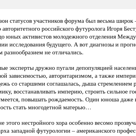
зон статусов участников форума был весьма широк 
 авторитетного российского футуролога Игоря Бест
до юных активистов молодежного отделения Межд
мии исследования будущего. А вот диагнозы и прог
м разнообразием не отличались.
лые эксперты дружно пугали депопуляцией населен
вой зависимостью, авторитаризмом, а также импер
ежь со старшими соглашалась, дыша стремлением р
ику, восстанавливать империю, строить сильное го
зумеется, повышать рождаемость. Один юноша даже 
ность стать многодетной матерью…
е этого нестройного хора особенно весомо прозвуч
арха западной футурологии – американского профес