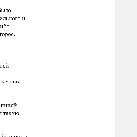
было
ильного и
либо
торое.
 ней
ерьезных
епцией
т такую
 обиженные