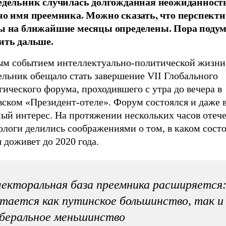
едельник случилась долгожданная неожиданност
но имя преемника. Можно сказать, что перспект
ы на ближайшие месяцы определены. Пора подума
ить дальше.
ым событием интеллектуально-политической жизни
ельник обещало стать завершение VII Глобального
гического форума, проходившего с утра до вечера в
вском «Президент-отеле». Форум состоялся и даже 
ный интерес. На протяжении нескольких часов отеч
ологи делились соображениями о том, в каком сост
 доживет до 2020 года.
екторальная база преемника расширяется:
тается как путинское большинство, так и
беральное меньшинство