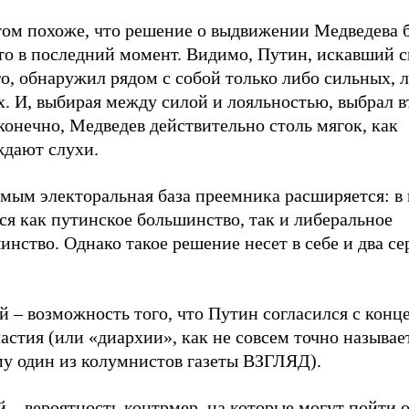
том похоже, что решение о выдвижении Медведева 
то в последний момент. Видимо, Путин, искавший с
о, обнаружил рядом с собой только либо сильных, 
. И, выбирая между силой и лояльностью, выбрал в
конечно, Медведев действительно столь мягок, как
ждают слухи.
амым электоральная база преемника расширяется: в
ся как путинское большинство, так и либеральное
нство. Однако такое решение несет в себе и два с
 – возможность того, что Путин согласился с конц
астия (или «диархии», как не совсем точно называе
му один из колумнистов газеты ВЗГЛЯД).
й – вероятность контрмер, на которые могут пойти