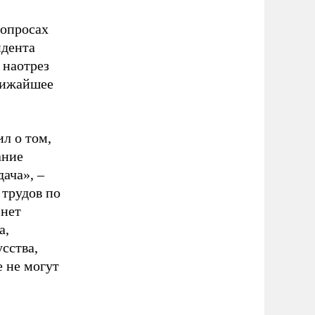
вопросах
идента
 наотрез
ближайшее
л о том,
ание
ача», –
 трудов по
 нет
а,
сства,
 не могут