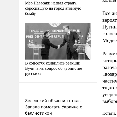
Мэр Нагасаки назвал страну,
сбросившую на город атомную
Все ж
бомбу
вероят
Путин 
голоса
Медве
Разуме
котор
В соцсетях удивились реакции
разоч
Вучича на вопрос об «убийстве
русских»
«возвр
части
тщате
уверен
Зеленский объяснил отказ
выбор
Запада помогать Украине с
баллистикой
Кстати,