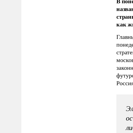
В пон
назва
стран
как ж
Главн
понед
страте
моско
закон
футур
Россия
Эл
ос
ли