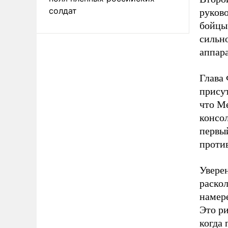
солдат
руков
бойцы.
сильн
аппар
Глава
прису
что Ме
консо
первый
проти
Уверен
раскол
намере
Это ри
когда 