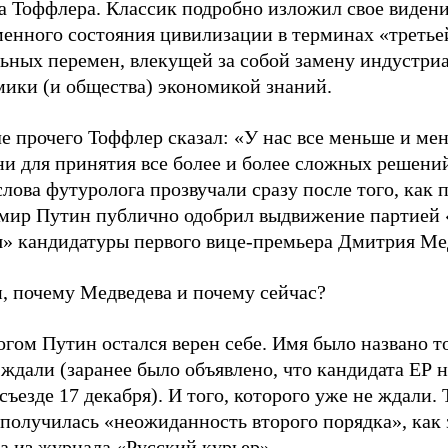
а Тоффлера. Классик подробно изложил свое виден
менного состояния цивилизации в терминах «третье
льных перемен, влекущей за собой замену индустри
мики (и общества) экономикой знаний.
е прочего Тоффлер сказал: «У нас все меньше и ме
ни для принятия все более и более сложных решени
слова футуролога прозвучали сразу после того, как 
мир Путин публично одобрил выдвижение партией 
я» кандидатуры первого вице-премьера Дмитрия М
, почему Медведева и почему сейчас?
гом Путин остался верен себе. Имя было названо то
 ждали (заранее было объявлено, что кандидата ЕР н
съезде 17 декабря). И того, которого уже не ждали. 
 получилась «неожиданность второго порядка», как
а из журнала «Русский курьер».