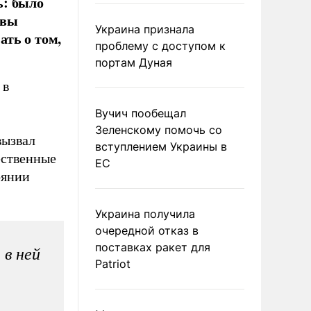
ь: было
ивы
Украина признала
ть о том,
проблему с доступом к
портам Дуная
 в
Вучич пообещал
Зеленскому помочь со
вызвал
вступлением Украины в
ественные
ЕС
оянии
Украина получила
очередной отказ в
поставках ракет для
 в ней
Patriot