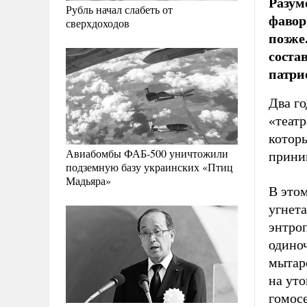
Разум
Рубль начал слабеть от
фавор
сверхдоходов
позже
соста
патри
Два го
«театр
которы
Авиабомбы ФАБ-500 уничтожили
прини
подземную базу украинских «Птиц
Мадьяра»
В это
угнета
энтро
одиноч
мытар
на ут
гомос