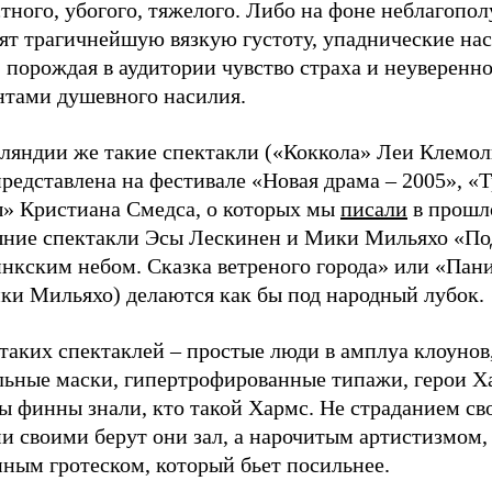
тного, убогого, тяжелого. Либо на фоне неблагопо
ят трагичнейшую вязкую густоту, упаднические нас
 порождая в аудитории чувство страха и неуверенно
нтами душевного насилия.
ляндии же такие спектакли («Коккола» Леи Клемол
редставлена на фестивале «Новая драма – 2005», «
ы» Кристиана Смедса, о которых мы
писали
в прошло
ние спектакли Эсы Лескинен и Мики Мильяхо «По
нкским небом. Сказка ветреного города» или «Пани
ки Мильяхо) делаются как бы под народный лубок.
таких спектаклей – простые люди в амплуа клоунов
льные маски, гипертрофированные типажи, герои Х
ы финны знали, кто такой Хармс. Не страданием св
и своими берут они зал, а нарочитым артистизмом,
нным гротеском, который бьет посильнее.