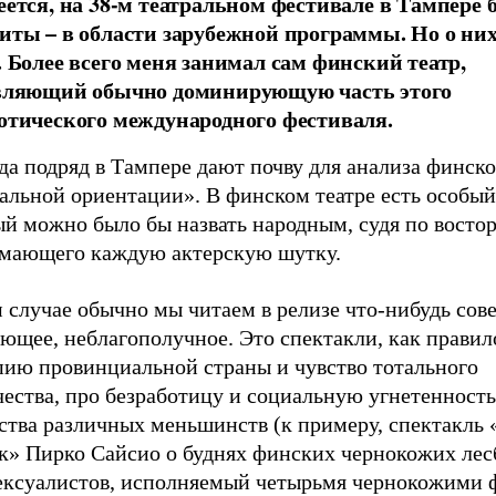
еется, на 38-м театральном фестивале в Тампере 
иты – в области зарубежной программы. Но о них
. Более всего меня занимал сам финский театр,
вляющий обычно доминирующую часть этого
отического международного фестиваля.
да подряд в Тампере дают почву для анализа финск
альной ориентации». В финском театре есть особый
й можно было бы назвать народным, судя по востор
мающего каждую актерскую шутку.
м случае обычно мы читаем в релизе что-нибудь со
ющее, неблагополучное. Это спектакли, как правил
пию провинциальной страны и чувство тотального
ества, про безработицу и социальную угнетенность
ства различных меньшинств (к примеру, спектакль
ок» Пирко Сайсио о буднях финских чернокожих лес
ексуалистов, исполняемый четырьмя чернокожими