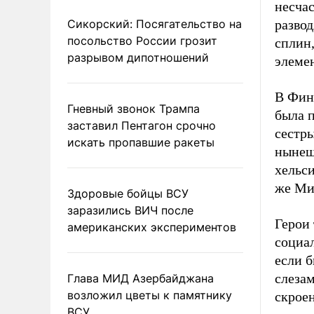
несчас
Сикорский: Посягательство на
развод
посольство России грозит
сплин,
разрывом дипотношений
элеме
В Фин
Гневный звонок Трампа
была п
заставил Пентагон срочно
сестр
искать пропавшие ракеты
нынеш
хельси
же Ми
Здоровые бойцы ВСУ
заразились ВИЧ после
Герои 
американских экспериментов
социа
если б
слезам
Глава МИД Азербайджана
возложил цветы к памятнику
скрое
ВСУ