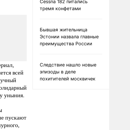
Cessna 182 питались
тремя конфетами
Бывшая жительница
Эстонии назвала главные
преимущества России
ериал,
Следствие нашло новые
эпизоды в деле
ется всей
похитителей москвичек
лучный
 солидарный
ку уныния.
ы
 не пускают
мурного,