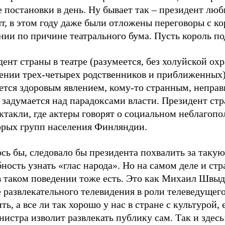
 постановки в день. Ну бывает так – президент люби
т, в этом году даже были отложены переговоры с к
ии по причине театрального бума. Пусть король по
ент страны в театре (разумеется, без холуйской охр
ении трех-четырех родственников и приближенных)
ется здоровым явлением, кому-то странным, неправ
 задумается над парадоксами власти. Президент ст
ктакли, где актеры говорят о социальном неблагоп
орых групп населения Финляндии.
сь бы, следовало бы президента похвалить за такую
ность узнать «глас народа». Но на самом деле и ст
в таком поведении тоже есть. Это как Михаил Швыд
 развлекательного телевидения в роли телеведущего
ть, а все ли так хорошо у нас в стране с культурой, 
истра изволит развлекать публику сам. Так и здесь