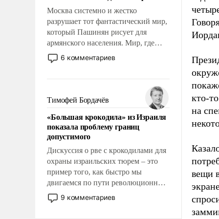
четыре
Москва системно и жестко
Говоря
разрушает тот фантастический мир,
который Пашинян рисует для
Иордан
армянского населения. Мир, где
этому населению все должны
6 комментариев
Презид
просто по определению, где его
окруж
политические прожекты будут
покаж
беспрекословно оплачиваться за
счет российских
кто-то
Тимофей Бордачёв
налогоплательщиков и где за свои
на спе
«Большая крокодила» из Израиля
поступки не нужно отвечать.
некот
показала проблему границ
допустимого
Казало
Дискуссия о рве с крокодилами для
потреб
охраны израильских тюрем – это
пример того, как быстро мы
вещи 
двигаемся по пути революционных
экране
изменений. То, что несколько лет
9 комментариев
спроси
назад было образом для
заммин
псевдонаучной фантастики, стало