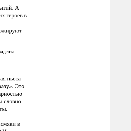
бытий. А
их героев в
аржируют
зидента
ая пьеса –
разу». Это
дарностью
ы словно
ты.
исмяки в