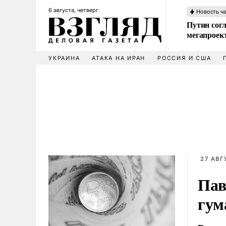
6 августа, четверг
Новость ч
Путин сог
мегапроек
УКРАИНА
АТАКА НА ИРАН
РОССИЯ И США
27 АВГ
Пав
гум