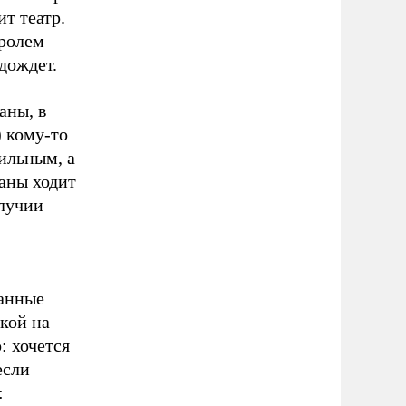
т театр.
оролем
дождет.
аны, в
 кому-то
ильным, а
раны ходит
олучии
ранные
кой на
: хочется
если
: