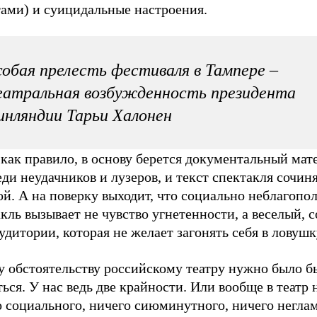
тами) и суицидальные настроения.
обая прелесть фестиваля в Тампере –
атральная возбужденность президента
нляндии Тарьи Халонен
 как правило, в основу берется документальный мат
ди неудачников и лузеров, и текст спектакля сочиня
й. А на поверку выходит, что социально неблагопо
кль вызывает не чувство угнетенности, а веселый,
удитории, которая не желает загонять себя в ловуш
у обстоятельству российскому театру нужно было б
ься. У нас ведь две крайности. Или вообще в театр
о социального, ничего сиюминутного, ничего негла