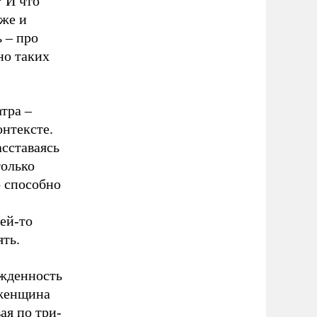
? И что
 же и
 – про
но таких
тра –
онтексте.
сставаясь
только
о способно
чей-то
ть.
ужденность
 женщина
ая по три-