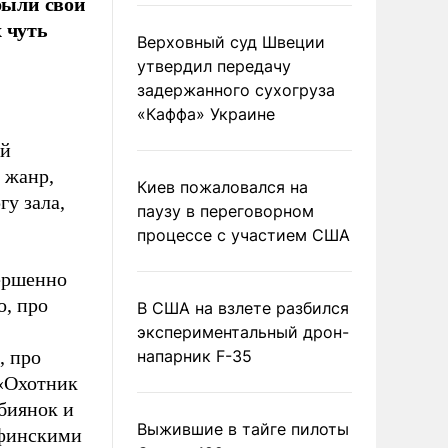
были свои
 чуть
Верховный суд Швеции
утвердил передачу
задержанного сухогруза
«Каффа» Украине
ой
 жанр,
Киев пожаловался на
гу зала,
паузу в переговорном
процессе с участием США
вершенно
о, про
В США на взлете разбился
экспериментальный дрон-
, про
напарник F-35
 «Охотник
биянок и
Выжившие в тайге пилоты
 финскими