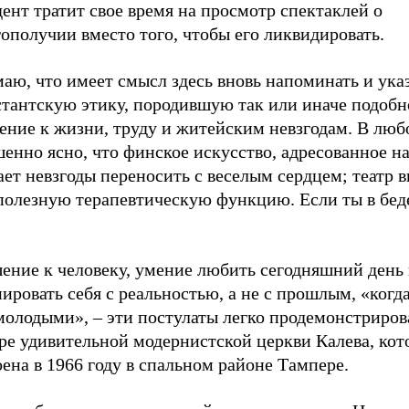
ент тратит свое время на просмотр спектаклей о
ополучии вместо того, чтобы его ликвидировать.
аю, что имеет смысл здесь вновь напоминать и ука
стантскую этику, породившую так или иначе подобн
ение к жизни, труду и житейским невзгодам. В люб
енно ясно, что финское искусство, адресованное на
ет невзгоды переносить с веселым сердцем; театр 
полезную терапевтическую функцию. Если ты в беде
ение к человеку, умение любить сегодняшний день
ировать себя с реальностью, а не с прошлым, «когда
молодыми», – эти постулаты легко продемонстриров
ре удивительной модернистской церкви Калева, кот
ена в 1966 году в спальном районе Тампере.