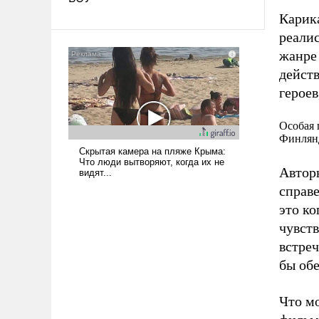
Карика
реалис
жанре
дейст
героев
Особая 
Финлян
Автор
справ
это ко
чувств
встреч
бы обе
Что м