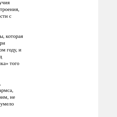
лучия
троения,
сти с
ы, которая
Три
м году, и
д
ка» того
,
армса,
оим, не
 умело