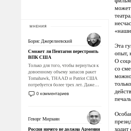
фильме
может
театра
несчас
МНЕНИЯ
«наши
Борис Джерелиевский
Эта гу
Сможет ли Пентагон перестроить
опыт,
ВПК США
О соц
Только для того, чтобы вернуться к
со см
довоенному объему запасов ракет
можно
Tomahawk, THAAD и Patriot США
только
потребуется более трех лет. Даже
действ
небольшая война с Ираном
0 комментариев
опустошила американские
печаль
арсеналы. Сложившаяся ситуация
означает многолетний период
Особая
уязвимости США, например, перед
Геворг Мирзаян
прези
Китаем.
Россия ничего не должна Армении
ходит 