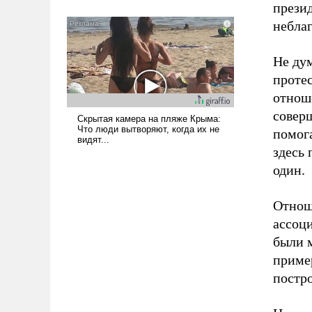
презид
всерьез обсуждаемой идеей.
неблаг
Не дум
проте
отнош
соверш
помога
здесь 
один.
Отнош
ассоци
были 
приме
постро