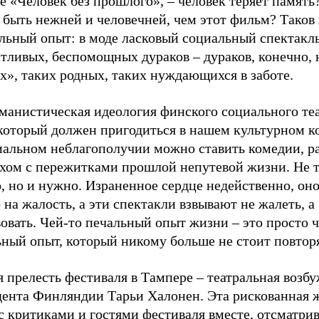
 «Человек без прошлого», – человек теряет память
 быть нежней и человечней, чем этот фильм? Таков
льный опыт: в моде ласковый социальный спектакль
тливых, беспомощных дураков – дураков, конечно, 
х», таких родных, таких нуждающихся в заботе.
манистическая идеология финского социального теа
 который должен пригодиться в нашем культурном к
иальном неблагополучии можно ставить комедии, ра
ехом с пережитками прошлой непутевой жизни. Не 
, но и нужно. Израненное сердце недейственно, он
 на жалость, а эти спектакли взвывают не жалеть, а
овать. Чей-то печальный опыт жизни – это просто 
ный опыт, который никому больше не стоит повторя
 прелесть фестиваля в Тампере – театральная возб
дента Финляндии Тарьи Халонен. Эта рискованная
с критиками и гостями фестиваля вместе, отсматрив