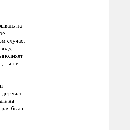
зывать на
ое
ом случае,
роду,
выполняет
, ты не
 и
 деревья
ать на
орая была