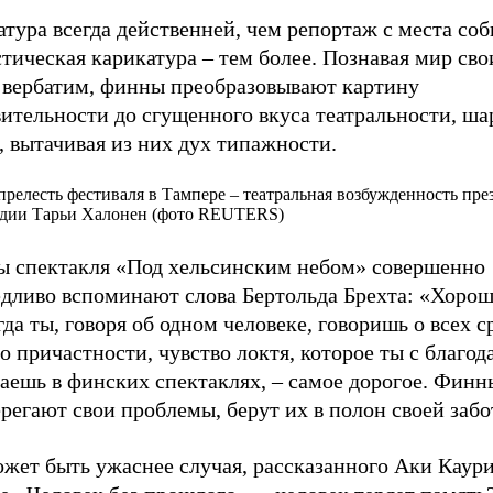
тура всегда действенней, чем репортаж с места со
тическая карикатура – тем более. Познавая мир сво
 вербатим, финны преобразовывают картину
вительности до сгущенного вкуса театральности, ш
, вытачивая из них дух типажности.
прелесть фестиваля в Тампере – театральная возбужденность пре
дии Тарьи Халонен (фото REUTERS)
ы спектакля «Под хельсинским небом» совершенно
едливо вспоминают слова Бертольда Брехта: «Хорош
гда ты, говоря об одном человеке, говоришь о всех с
о причастности, чувство локтя, которое ты с благо
аешь в финских спектаклях, – самое дорогое. Финн
регают свои проблемы, берут их в полон своей забо
ожет быть ужаснее случая, рассказанного Аки Каур