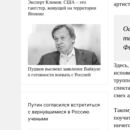
Эксперт Климов: США – это
артис
гангстер, живущий на территории
Японии
Ос
те
Фи
Здесь,
Пушков высмеял заявление Вайкуле
испове
о готовности воевать с Россией
труппо
спекта
смех а
Путин согласился встретиться
Таком
с вернувшимися в Россию
поучит
учеными
ничег