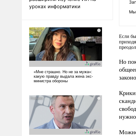
За
уроках информатики
Мы
Если бы
приходя
преодол
Но пок
общее
законо
Крики
сканди
свобо
нужно
Можно 