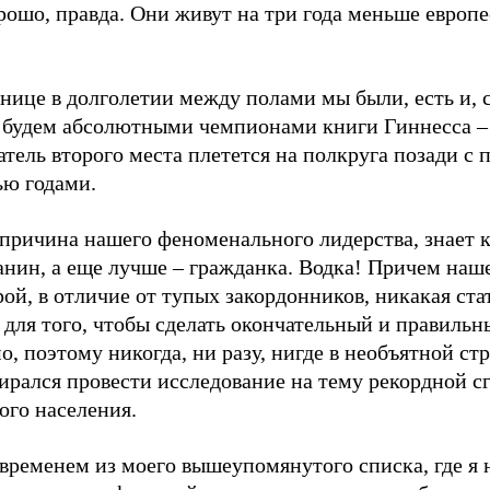
рошо, правда. Они живут на три года меньше европе
нице в долголетии между полами мы были, есть и, 
, будем абсолютными чемпионами книги Гиннесса – 
тель второго места плетется на полкруга позади с
ью годами.
 причина нашего феноменального лидерства, знает
анин, а еще лучше – гражданка. Водка! Причем наш
рой, в отличие от тупых закордонников, никакая ста
для того, чтобы сделать окончательный и правильн
, поэтому никогда, ни разу, нигде в необъятной ст
ирался провести исследование на тему рекордной с
ого населения.
временем из моего вышеупомянутого списка, где я 