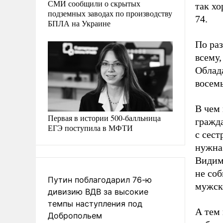
СМИ сообщили о скрытых
так хо
подземных заводах по производству
74.
БПЛА на Украине
По раз
всему
Облада
восем
В чем
Первая в истории 500-балльница
гражд
ЕГЭ поступила в МФТИ
с сест
нужна 
Видимо
не соб
Путин поблагодарил 76-ю
мужск
дивизию ВДВ за высокие
темпы наступления под
А тем 
Добропольем