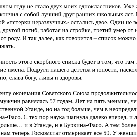
лом году не стало двух моих одноклассников. Уже 
окончил с собой лучший друг ранних школьных лет.
й «пятерки неразлучных» остались двое. Один не в
 другой погиб, работая на стройке, третий умер от
 от роду. И так далее, как говорится – список можно
лжать.
ность этого скорбного списка будет в том, что там 
ие имена. Подруги нашего детства и юности, наско
но, слава богу, живы и здоровы.
енту окончания Советского Союза продолжительно
мужчин равнялась 57 годам. Лет на пять меньше, че
твенной Уганде, но на год больше, чем в неопреде
а-Фасо. С тех пор наука шагнула далеко вперед, и 
ольше… и в Уганде, и в Буркина-Фасо. А тем более 
нам теперь Госкомстат отмеривает все 59. У женщи