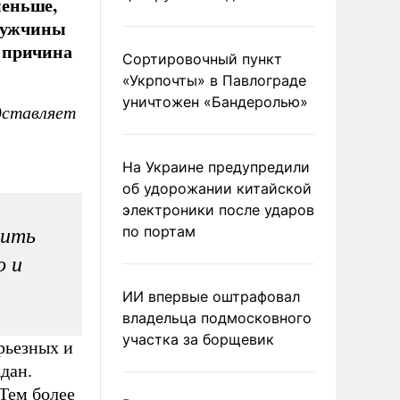
меньше,
 мужчины
м причина
Сортировочный пункт
«Укрпочты» в Павлограде
уничтожен «Бандеролью»
дставляет
На Украине предупредили
об удорожании китайской
электроники после ударов
по портам
жить
о и
ИИ впервые оштрафовал
владельца подмосковного
участка за борщевик
рьезных и
дан.
Тем более