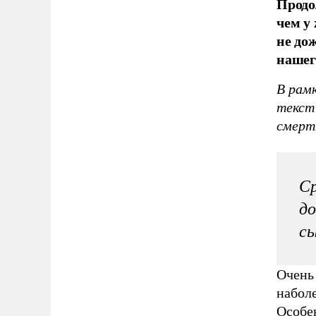
Продо
чем у
не до
нашег
В рам
текст
смерт
Ср
до
сы
Очень
набол
Особе