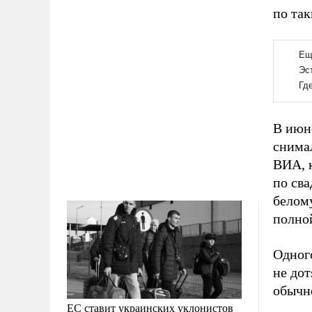
по так
В июн
снима
ВИА, 
по сва
белом
полно
Одного
не дот
обычно
ЕС ставит украинских уклонистов