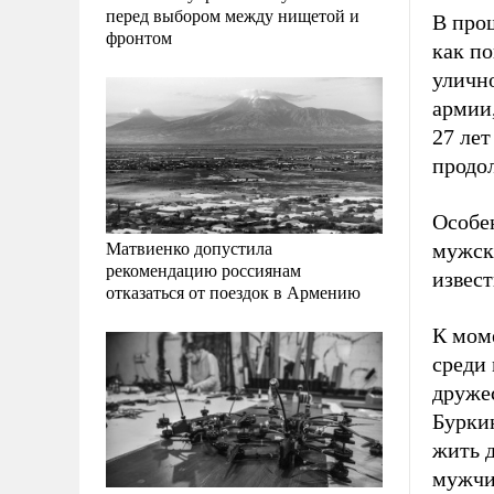
перед выбором между нищетой и
В прош
фронтом
как п
улично
армии,
27 лет
продо
Особен
Матвиенко допустила
мужск
рекомендацию россиянам
извест
отказаться от поездок в Армению
К мом
среди 
дружес
Буркин
жить д
мужчи