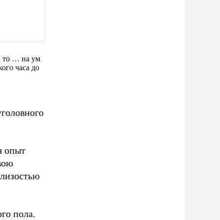
, то … на ум
ого часа до
уголовного
я опыт
вою
близостью
го пола.