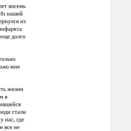
лет восемь
 Из нашей
ернулся из
 инфаркта
 еще долго
только
лько мне
сть жизни
м в
лившейся
люди стали
у нас, где
н все не