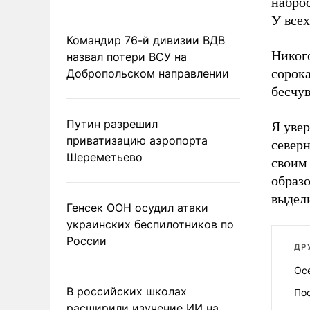
набро
У всех
Командир 76-й дивизии ВДВ
Никого
назвал потери ВСУ на
сорока
Добропольском направлении
бесчув
Путин разрешил
Я уве
приватизацию аэропорта
север
Шереметьево
своим
образ
выдел
Генсек ООН осудил атаки
украинских беспилотников по
России
ДР
Осе
В российских школах
По
расширили изучение ИИ на