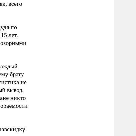
ек, всего
судя по
15 лет.
 позорными
 каждый
ему брату
тистика не
ый вывод.
ране никто
гораемости
навскидку