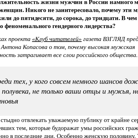
лжительность жизни мужчин в России намного 
 женщин. Никого не заинтересовало, почему эти
жили до пятидесяти, до сорока, до тридцати. В че
о феноменального гендерного лидерства?
ках проекта
«Клуб читателей»
газета ВЗГЛЯД пре
 Антона Копасова о том, почему высокая мужская
ность затрагивает все слои российского общества.
еди тех, у кого совсем немного шансов до
 полувека, не только ваши отцы и мужья, н
новья
 стыдно отвлекать уважаемую публику от крайне се
евших тем, которые будоражат умы российских граж
нно в последние дни. Особенно женскую половину. 