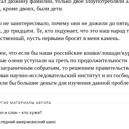
сал дюжину фамилий, только двое злоупотребляли а
, кроме двоих, были дети.
 не заинтересовало, почему они не дожили до пяти
, до тридцати. Те, кто подумает, что это наш народ 
ственный, пусть первыми бросят в меня камень.
рен, что если бы наши российские кошки/лошади/ку
ные олени уступали на треть по продолжительности
 заграничным собратьям, то решением правительств
ован научно-исследовательский институт и из госб
или бы большие деньги для изучения данной пробл
УГИЕ МАТЕРИАЛЫ АВТОРА
л и слон – кто хуже?
следний американский шанс