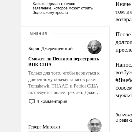
Иначе 
том ил
возвра
После
МНЕНИЯ
долгол
Борис Джерелиевский
пресле
Сможет ли Пентагон перестроить
ВПК США
Напос
возбу
Только для того, чтобы вернуться к
#Янебо
довоенному объему запасов ракет
Tomahawk, THAAD и Patriot США
совсем
потребуется более трех лет. Даже
мужья,
небольшая война с Ираном
4 комментария
опустошила американские
арсеналы. Сложившаяся ситуация
Вы може
означает многолетний период
О редак
уязвимости США, например, перед
Геворг Мирзаян
Китаем.