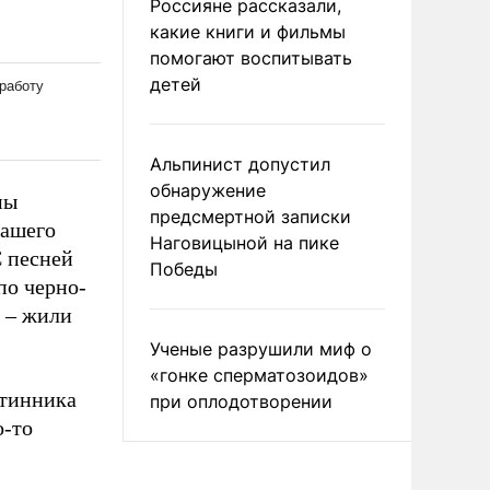
Россияне рассказали,
какие книги и фильмы
помогают воспитывать
детей
Альпинист допустил
обнаружение
мы
предсмертной записки
нашего
Наговицыной на пике
С песней
Победы
по черно-
н – жили
Ученые разрушили миф о
«гонке сперматозоидов»
лтинника
при оплодотворении
о-то