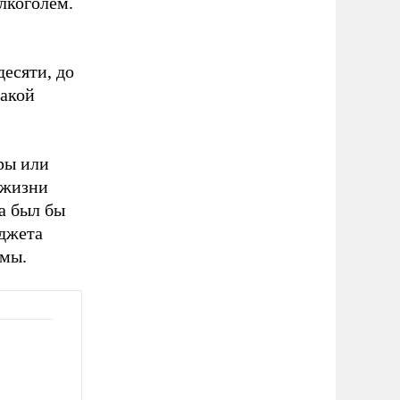
лкоголем.
десяти, до
такой
ры или
 жизни
а был бы
юджета
емы.