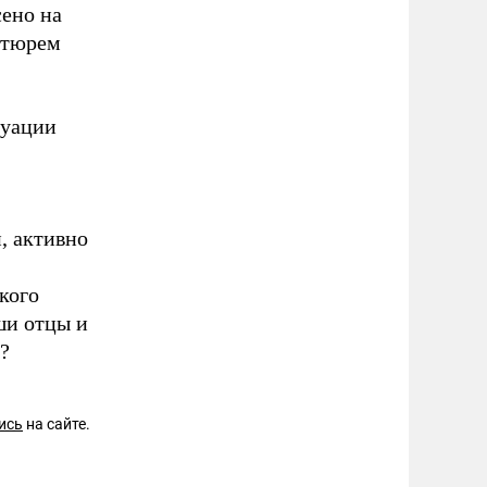
сено на
х тюрем
туации
, активно
 кого
ши отцы и
?
ись
на сайте.