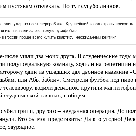
им пустякам отвлекать. Но тут сугубо личное.
е-июле ушли два моих друга. В студенческие годы 
ли полуподвальную комнату, ходили на репетиции 
которому один из ушедших дал двойное название «
дьбам, или Абы бабки». Смотрели футбол под пиво 
у телевизору, водили девчонок, крутили магнитофо
й студенческой жизнью, в общем.
 убил грипп, другого – неудачная операция. До по
янули. Кто бы мог представить? Да кто угодно! Дел
е, заурядное.