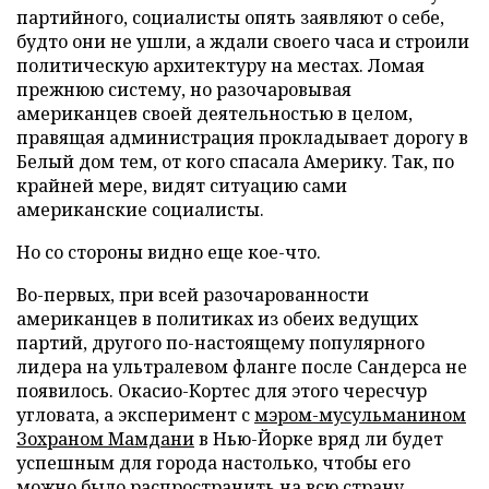
партийного, социалисты опять заявляют о себе,
будто они не ушли, а ждали своего часа и строили
политическую архитектуру на местах. Ломая
прежнюю систему, но разочаровывая
американцев своей деятельностью в целом,
правящая администрация прокладывает дорогу в
Белый дом тем, от кого спасала Америку. Так, по
крайней мере, видят ситуацию сами
американские социалисты.
Но со стороны видно еще кое-что.
Во-первых, при всей разочарованности
американцев в политиках из обеих ведущих
партий, другого по-настоящему популярного
лидера на ультралевом фланге после Сандерса не
появилось. Окасио-Кортес для этого чересчур
угловата, а эксперимент с
мэром-мусульманином
Зохраном Мамдани
в Нью-Йорке вряд ли будет
успешным для города настолько, чтобы его
можно было распространить на всю страну.