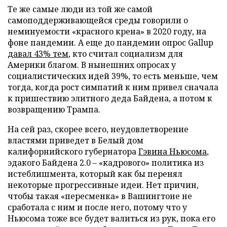
Те же самые люди из той же самой
самоподдерживающейся среды говорили о
неминуемости «красного крена» в 2020 году, на
фоне пандемии. А еще до пандемии опрос Gallup
давал 43% тем
, кто считал социализм для
Америки благом. В нынешних опросах у
социалистических идей 39%, то есть меньше, чем
тогда, когда рост симпатий к ним привел сначала
к пришествию элитного деда Байдена, а потом к
возвращению Трампа.
На сей раз, скорее всего, неудовлетворение
властями приведет в Белый дом
калифорнийского губернатора
Гэвина Ньюсома
,
эдакого Байдена 2.0 – «кадрового» политика из
истеблишмента, который как бы перенял
некоторые прогрессивные идеи. Нет причин,
чтобы такая «пересменка» в Вашингтоне не
сработала с ним и после него, потому что у
Ньюсома тоже все будет валиться из рук, пока его