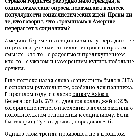
Страной гордится рекордно мало граждан, а
социологические опросы показывают всплеск
популярности социалистических идей. Правы ли
те, кто говорит, что «трампизм» в Америке
перерастет в социализм?
Америка беременна социализмом, утверждают ее
социологи, ученые, интеллигенция в широком
смысле. Кто-то – с радостью и предвкушением,
кто-то – с ужасом и намерением купить побольше
оружия.
Еще полвека назад слово «социалист» было в США
в основном ругательным, особенно для политика.
В прошлом году, согласно
опросу Axios и
Generation Lab
, 67% студентов колледжей и 39%
совершеннолетнего населения в целом заявили о
положительном отношении к социализму. Если
бы товарищ Суслов дожил, порадовался бы.
Однако слом тренда произошел не в прошлом