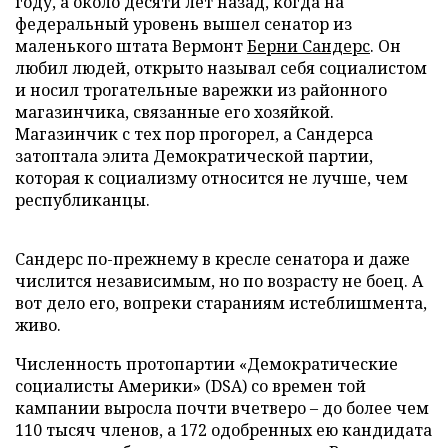
году, а около десяти лет назад, когда на
федеральный уровень вышел сенатор из
маленького штата Вермонт
Берни Сандерс
. Он
любил людей, открыто называл себя социалистом
и носил трогательные варежки из районного
магазинчика, связанные его хозяйкой.
Магазинчик с тех пор прогорел, а Сандерса
затоптала элита Демократической партии,
которая к социализму относится не лучше, чем
республиканцы.
Сандерс по-прежнему в кресле сенатора и даже
числится независимым, но по возрасту не боец. А
вот дело его, вопреки стараниям истеблишмента,
живо.
Численность протопартии «Демократические
социалисты Америки» (DSA) со времен той
кампании выросла почти вчетверо – до более чем
110 тысяч членов, а 172 одобренных ею кандидата