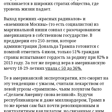
откликается в широких стратах общества, где
уровень жизни падает.
Выход прежних «красных радикалов» и
«наемников Москвы» (то есть социалистов) из
маргинальной ниши совпал с разочарованием
американцев в собственном государстве. В
преддверии его 250-летия, которое
администрация Дональда Трампа готовится с
помпой отметить 4 июля, только 51% граждан
страны испытывают гордость за родину при 82% в
2013 году. За тот же период вера в американскую
мечту 18-29-летних
упала с 50 до 36%.
Те в американской экспертократии, кто сморит на
эту тенденцию с ужасом, считали лекарством от
левой угрозы «трампизм», чьим лозунгом было
«Сделаем Америку снова великой». Будучи
республиканцем и даже миллиардером, Трамп в
то же время сам был почти революционным и
контрэлитным кандидатом, но связанные с ним