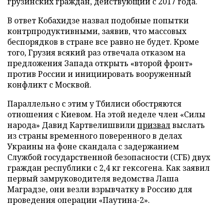
грузинских граждан, действующий с 2017 года.
В ответ Кобахидзе назвал подобные попытки
контрпродуктивными, заявив, что массовых
беспорядков в стране все равно не будет. Кроме
того, Грузия всякий раз отвечала отказом на
предложения Запада открыть «второй фронт»
против России и инициировать вооруженный
конфликт с Москвой.
Параллельно с этим у Тбилиси обостряются
отношения с Киевом. На этой неделе член «Силы
народа» Давид Картвелишвили
призвал
выслать
из страны временного поверенного в делах
Украины на фоне скандала с задержанием
Службой государственной безопасности (СГБ) двух
граждан республики с 2,4 кг гексогена. Как заявил
первый замруководителя ведомства Лаша
Маградзе, они везли взрывчатку в Россию для
проведения операции «Паутина-2».