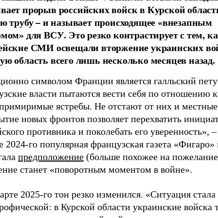
вает прорыв российских войск в Курской област
ую трубу – и называет происходящее «внезапным
омом» для ВСУ. Это резко контрастирует с тем, к
ейские СМИ освещали вторжение украинских во
ую область всего лишь несколько месяцев назад.
ционно символом Франции является галльский пету
узские власти пытаются вести себя по отношению к
епримиримые ястребы. Не отстают от них и местны
ытие новых фронтов позволяет перехватить инициат
ского противника и поколебать его уверенность», 
е 2024-го популярная французская газета «Фигаро» 
гала
предположение
(больше похожее на пожелание)
ение станет «поворотным моментом в войне».
арте 2025-го тон резко изменился. «Ситуация стала
рофической: в Курской области украинские войска 