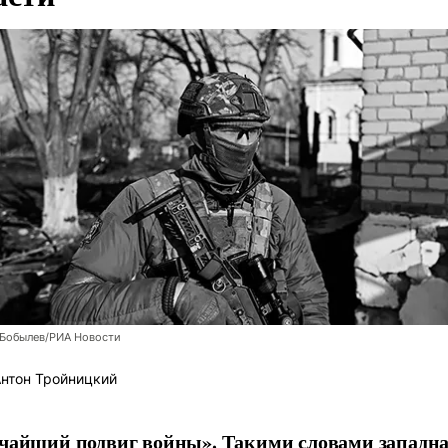
 Бобылев/РИА Новости
нтон Тройницкий
чайший подвиг войны». Такими словами западна