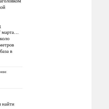
заголовком
кой
д
 7 марта…
около
ометров
база в
ы найти