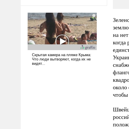
среде, потому что оно уже несет
негативные коннотации.
Зелен
землю 
на не
когда 
единс
Украи
снабже
фланг
квадр
около 
чтобы
Швейц
россий
полож