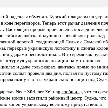
ский надеялся обменять Курский плацдарм на укра
в ходе переговоров. Теперь этот рычаг давления по
т… Настоящий прорыв произошел в последние две н
российские войска получили огневой контроль над
твенной дорогой, соединяющей Суджу с Сумской о
ны, перекрыв украинскую логистику и сжигая коло
ния ударами беспилотников. В то время как русски
ов, штурмуя украинские позиции на мотоциклах,
оциклах и даже гольфкарах, двигаясь прямо по мин
сотни солдат провели два дня, ползая по пустому га
 проскользнуть в тыл украинских позиций под Судж
арская Neue Züricher Zeitung
сообщил
а, что «в сред
ские войска захватили районный центр Суджа, что,
ило конец украинскому военному присутствию в