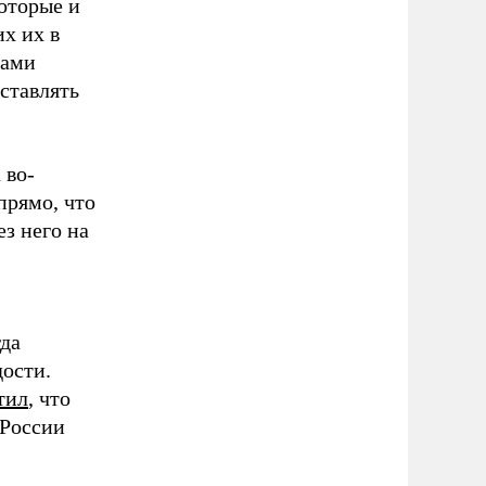
оторые и
х их в
вами
ставлять
 во-
прямо, что
з него на
гда
дости.
тил
, что
 России