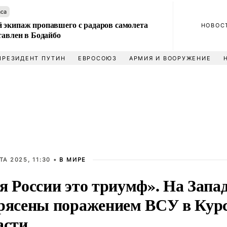
аса
 экипаж пропавшего с радаров самолета
НОВОС
тавлен в Бодайбо
ПРЕЗИДЕНТ ПУТИН
ЕВРОСОЮЗ
АРМИЯ И ВООРУЖЕНИЕ
ТА 2025, 11:30 •
В МИРЕ
я России это триумф». На Запа
рясены поражением ВСУ в Кур
асти