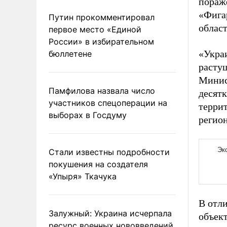
пораж
«Фига
Путин прокомментировал
област
первое место «Единой
России» в избирательном
«Укра
бюллетене
расту
Минис
Памфилова назвала число
десят
участников спецоперации на
террит
выборах в Госдуму
регион
Стали известны подробности
покушения на создателя
«Упыря» Ткачука
В отли
Залужный: Украина исчерпала
объект
ресурс военных нововведений