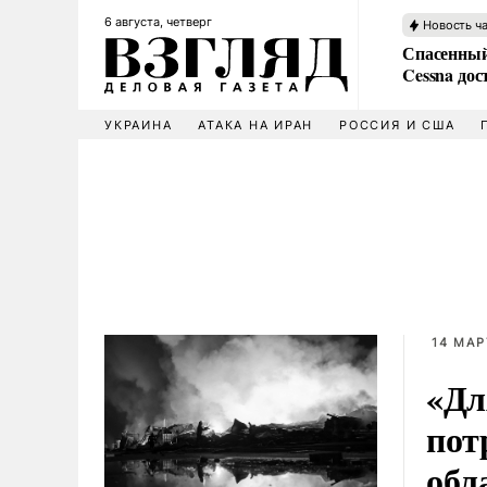
6 августа, четверг
Новость ч
Спасенный
Cessna дос
УКРАИНА
АТАКА НА ИРАН
РОССИЯ И США
14 МАР
«Дл
пот
обл