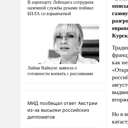
В аэропорту Лейпцига сотрудник
описы
наземной службы руками поймал
газов
БПЛА со взрывчаткой
разгр
европ
Курск
Тради
франц
как н
Лайма Вайкуле заявила о
«Откр
готовности воевать с россиянами
россий
август
выдви
вторж
МИД пообещал ответ Австрии
из-за высылки российских
Но в м
дипломатов
катаст