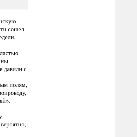
инскую
чти сошел
едели,
бластью
нны
е давили с
ным полям,
зопроводу,
ей».
у
 вероятно,