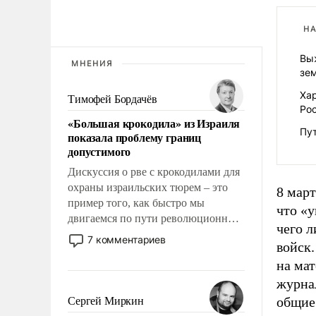
НА
Вы
МНЕНИЯ
зе
Хар
Тимофей Бордачёв
Ро
«Большая крокодила» из Израиля
Пут
показала проблему границ
допустимого
Дискуссия о рве с крокодилами для
охраны израильских тюрем – это
8 март
пример того, как быстро мы
что «
двигаемся по пути революционных
чего 
изменений. То, что несколько лет
7 комментариев
войск.
назад было образом для
на мат
псевдонаучной фантастики, стало
всерьез обсуждаемой идеей.
журна
общие
Сергей Миркин