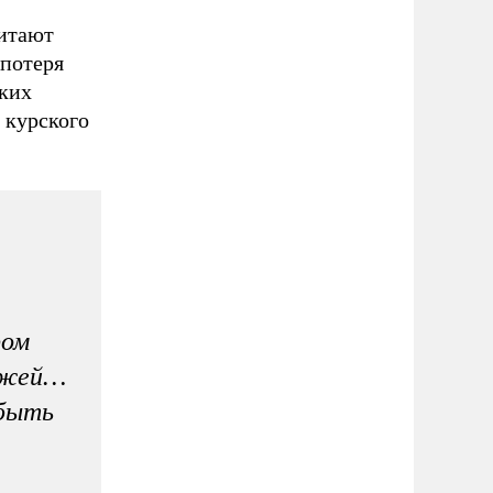
читают
 потеря
яких
 курского
ром
уджей…
 быть