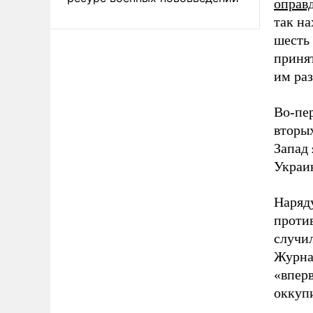
оправ
так на
шесть 
принят
им ра
Во-пер
вторы
Запад 
Украи
Наряд
против
случил
Журна
«впер
оккуп