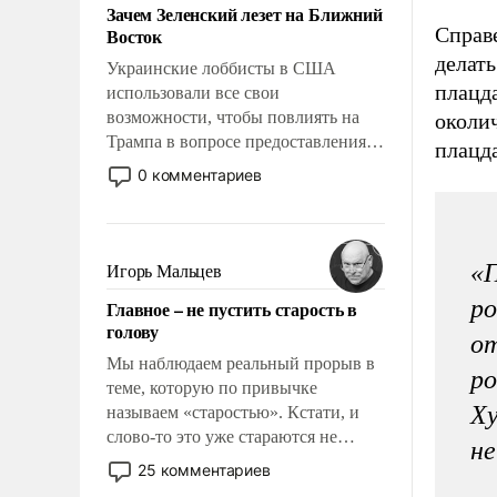
Зачем Зеленский лезет на Ближний
Справ
Восток
делать
Украинские лоббисты в США
плацда
использовали все свои
возможности, чтобы повлиять на
околи
Трампа в вопросе предоставления
плацда
вооружений своим нанимателям.
0 комментариев
Вероятно, кому-то из тех, кто
консультирует Киев, пришла в
голову мысль: хорошо бы
продемонстрировать, что Украина
«П
Игорь Мальцев
вступила в вооруженное
ро
Главное – не пустить старость в
противостояние с Ираном.
голову
от
Мы наблюдаем реальный прорыв в
ро
теме, которую по привычке
Ху
называем «старостью». Кстати, и
слово-то это уже стараются не
не
использовать – так же, как «бабка»,
25 комментариев
«дед», – хотя бы в образованной