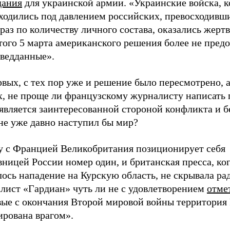
дания
для украинской армии. «Украинские войска, к
ходились под давлением российских, превосходивши
раз по количеству личного состава, оказались жерт
ого 5 марта американского решения более не предо
зведданные».
вых, с тех пор уже и решение было пересмотрено, а
х, не проще ли французскому журналисту написать 
является заинтересованной стороной конфликта и бе
не уже давно наступил бы мир?
у с Францией Великобритания позиционирует себя
ницей России номер один, и британская пресса, ко
ось нападение на Курскую область, не скрывала ра
лист «Гардиан» чуть ли не с удовлетворением
отме
вые с окончания Второй мировой войны территория
ирована врагом».