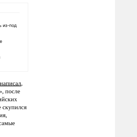
ь из-под
е
й
написал
,
», после
ийских
е скупился
ия,
 самые