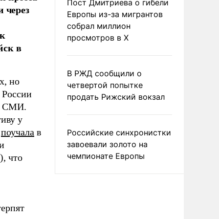
Пост Дмитриева о гибели
и через
Европы из-за мигрантов
собрал миллион
ак
просмотров в X
йск в
В РЖД сообщили о
х, но
четвертой попытке
 России
продать Рижский вокзал
е СМИ.
иву у
–
поучала
в
Российские синхронистки
и
завоевали золото на
чемпионате Европы
, что
терпят