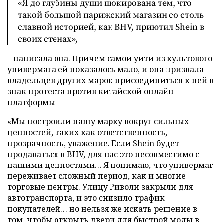
«Я до глубины души шокирована тем, что
такой большой парижский магазин со столь
славной историей, как BHV, приютил Shein в
своих стенах»,
–
написала
она. Причем самой уйти из культового
универмага ей показалось мало, и она призвала
владельцев других марок присоединиться к ней в
знак протеста против китайской онлайн-
платформы.
«Мы построили нашу марку вокруг сильных
ценностей, таких как ответственность,
прозрачность, уважение. Если Shein будет
продаваться в BHV, для нас это несовместимо с
нашими ценностями… Я понимаю, что универмаг
переживает сложный период, как и многие
торговые центры. Улицу Риволи закрыли для
автотранспорта, и это снизило трафик
покупателей… но нельзя же искать решение в
том, чтобы открыть двери для быстрой моды в