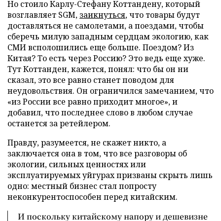
Но стоило Карлу-Стефану Коттандену, который
возглавляет SGM,
заикнуться
, что товары будут
доставляться не самолетами, а поездами, чтобы
сберечь милую западным сердцам экологию, как
СМИ всполошились еще больше. Поездом? Из
Китая? То есть через Россию? Это ведь еще хуже.
Тут Коттанден, кажется, понял: что бы он ни
сказал, это все равно станет поводом для
неудовольствия. Он ограничился замечанием, что
«из России все равно приходит многое», и
добавил, что последнее слово в любом случае
останется за ретейлером.
Правду, разумеется, не скажет никто, а
заключается она в том, что все разговоры об
экологии, сильных ценностях или
эксплуатируемых уйгурах призваны скрыть лишь
одно: местный бизнес стал попросту
неконкурентоспособен перед китайским.
И поскольку китайскому напору и дешевизне