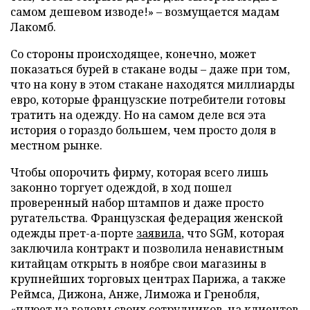
самом дешевом изводе!» – возмущается мадам
Лакомб.
Со стороны происходящее, конечно, может
показаться бурей в стакане воды – даже при том,
что на кону в этом стакане находятся миллиарды
евро, которые французские потребители готовы
тратить на одежду. Но на самом деле вся эта
история о гораздо большем, чем просто доля в
местном рынке.
Чтобы опорочить фирму, которая всего лишь
законно торгует одеждой, в ход пошел
проверенный набор штампов и даже просто
ругательства. Французская федерация женской
одежды прет-а-порте
заявила
, что SGM, которая
заключила контракт и позволила ненавистным
китайцам открыть в ноябре свои магазины в
крупнейших торговых центрах Парижа, а также
Реймса, Дижона, Анже, Лиможа и Гренобля,
«плюет на головы своих сотрудников, на клиентов