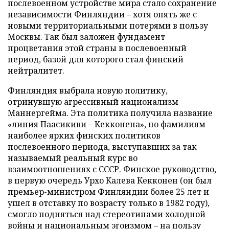
послевоенном устройстве мира стало сохранение
независимости Финляндии – хотя опять же с
новыми территориальными потерями в пользу
Москвы. Так был заложен фундамент
процветания этой страны в послевоенный
период, базой для которого стал финский
нейтралитет.
Финляндия выбрала новую политику,
отринувшую агрессивный национализм
Маннергейма. Эта политика получила название
«линия Паасикиви – Кекконена», по фамилиям
наиболее ярких финских политиков
послевоенного периода, выступавших за так
называемый реальный курс во
взаимоотношениях с СССР. Финское руководство,
в первую очередь Урхо Калева Кекконен (он был
премьер-министром Финляндии более 25 лет и
ушел в отставку по возрасту только в 1982 году),
смогло подняться над стереотипами холодной
войны и национальным эгоизмом – на пользу