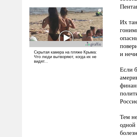
всерьез обсуждаемой идеей.
Пентаг
Их тан
гоним
опасн
повер
и неч
Если 
амери
финан
полит
Росси
Тем н
одной 
болезн