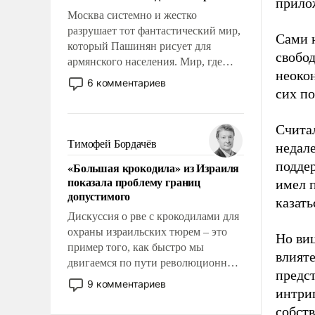
прило
Москва системно и жестко
разрушает тот фантастический мир,
Сами 
который Пашинян рисует для
свобод
армянского населения. Мир, где
неоко
этому населению все должны
6 комментариев
сих по
просто по определению, где его
политические прожекты будут
беспрекословно оплачиваться за
Считал
счет российских
Тимофей Бордачёв
недал
налогоплательщиков и где за свои
подде
«Большая крокодила» из Израиля
поступки не нужно отвечать.
показала проблему границ
имел п
допустимого
казать
Дискуссия о рве с крокодилами для
охраны израильских тюрем – это
Но ви
пример того, как быстро мы
влияте
двигаемся по пути революционных
предс
изменений. То, что несколько лет
9 комментариев
интриг
назад было образом для
псевдонаучной фантастики, стало
собст