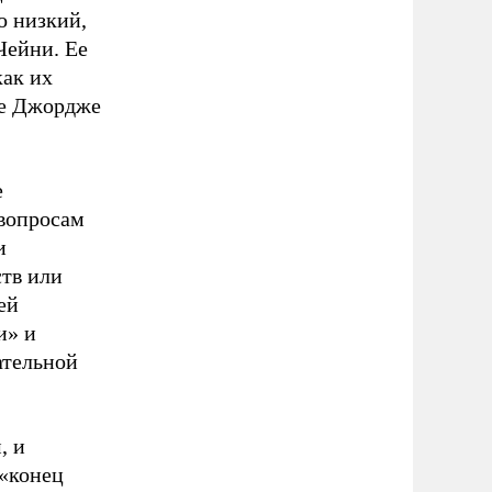
о низкий,
Чейни. Ее
как их
те Джордже
е
 вопросам
и
ств или
ей
и» и
ательной
, и
«конец