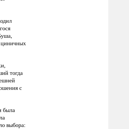
ходил
гося
Буша,
о циничных
ки,
ший тогда
нешней
ошения с
и была
ла
ло выбора: