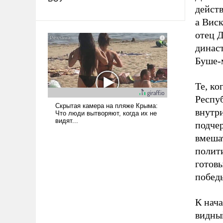
действ
а Вис
отец Д
динас
Буше-
Те, ко
Респу
внутр
подчер
вмешат
полит
готов
побед
К нач
видны