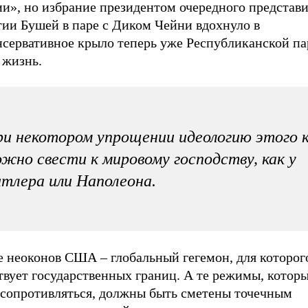
ии», но избрание президентом очередного представ
тии Бушей в паре с Диком Чейни вдохнуло в
нсервативное крыло теперь уже Республиканской п
 жизнь.
и некотором упрощении идеологию этого 
жно свести к мировому господству, как у
тлера или Наполеона.
е неоконов США – глобальный гегемон, для которог
твует государственных границ. А те режимы, котор
 сопротивляться, должны быть сметены точечным