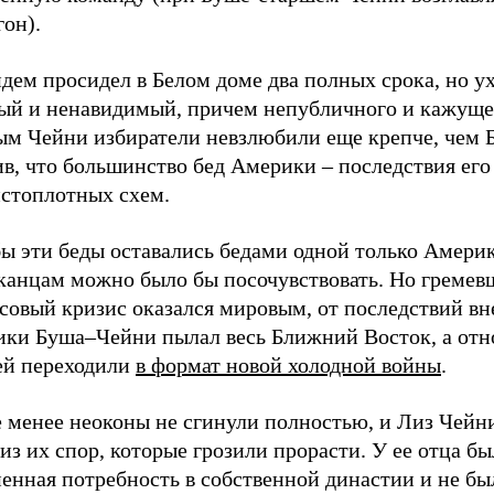
он).
дем просидел в Белом доме два полных срока, но у
ый и ненавидимый, причем непубличного и кажуще
ым Чейни избиратели невзлюбили еще крепче, чем 
ив, что большинство бед Америки – последствия ег
истоплотных схем.
бы эти беды оставались бедами одной только Амери
канцам можно было бы посочувствовать. Но гремев
совый кризис оказался мировым, от последствий в
ики Буша–Чейни пылал весь Ближний Восток, а отн
ей переходили
в формат новой холодной войны
.
е менее неоконы не сгинули полностью, и Лиз Чейн
из их спор, которые грозили прорасти. У ее отца бы
енная потребность в собственной династии и не бы