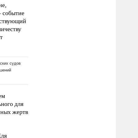
не,
– событие
ействующий
личеству
т
ем
ьного для
йных жертв
Для