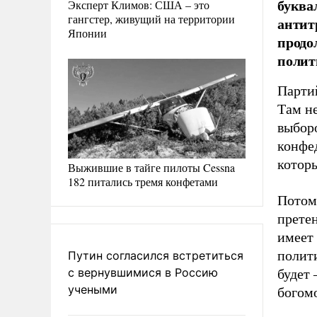
буква
Эксперт Климов: США – это
гангстер, живущий на территории
антит
Японии
продо
полит
Парти
Там не
выборо
конфе
которы
Выжившие в тайге пилоты Cessna
182 питались тремя конфетами
Потому
прете
имеет
полит
Путин согласился встретиться
с вернувшимися в Россию
будет
учеными
богом