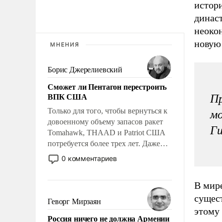
истор
динас
неоко
новую
МНЕНИЯ
Борис Джерелиевский
Сможет ли Пентагон перестроить
ВПК США
Пр
Только для того, чтобы вернуться к
мо
довоенному объему запасов ракет
Ги
Tomahawk, THAAD и Patriot США
потребуется более трех лет. Даже
небольшая война с Ираном
0 комментариев
опустошила американские
арсеналы. Сложившаяся ситуация
В мир
означает многолетний период
сущес
уязвимости США, например, перед
Геворг Мирзаян
Китаем.
этому
Россия ничего не должна Армении