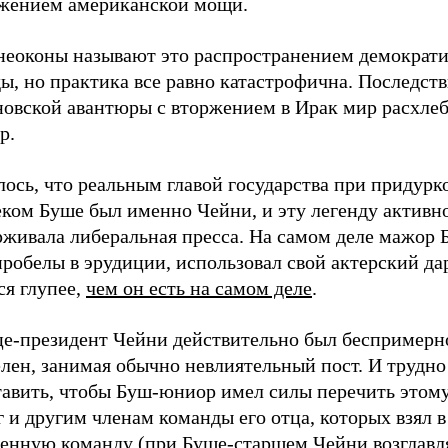
жением американской мощи.
неоконы называют это распространением демократи
ы, но практика все равно катастрофична. Последств
новской авантюры с вторжением в Ирак мир расхлеб
р.
ось, что реальным главой государства при придурк
еком Буше был именно Чейни, и эту легенду активн
рживала либеральная пресса. На самом деле мажор 
робелы в эрудиции, использовал свой актерский да
ся глупее,
чем он есть на самом деле
.
це-президент Чейни действительно был беспримерн
лен, занимая обычно невлиятельный пост. И трудно
тавить, чтобы Буш-юниор имел силы перечить этом
 и другим членам команды его отца, которых взял в
венную команду (при Буше-старшем Чейни возглавл