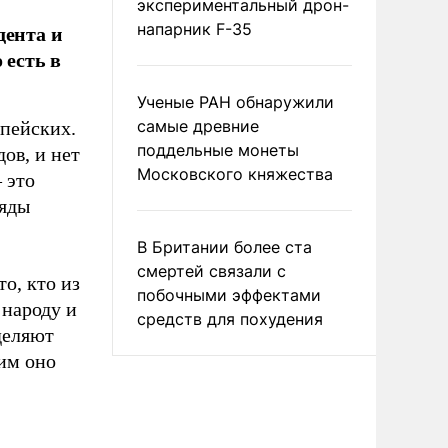
экспериментальный дрон-
дента и
напарник F-35
 есть в
Ученые РАН обнаружили
самые древние
пейских.
поддельные монеты
ов, и нет
Московского княжества
 это
ляды
В Британии более ста
смертей связали с
о, кто из
побочными эффектами
народу и
средств для похудения
деляют
им оно