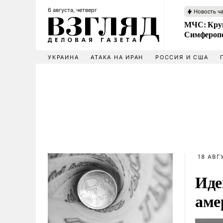
6 августа, четверг
Новость ч
МЧС: Кру
Симфероп
УКРАИНА
АТАКА НА ИРАН
РОССИЯ И США
18 АВГ
Иде
аме