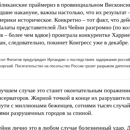
бликанские праймериз в провинциальном Висконси
шие накануне, важны настолько, что их результат 
мерики историческое. Конкретно – тот факт, что д
Палаты представителей Лиз Чейни разгромно (по ко
в – более чем вдвое) проиграла конкурентке Харрие
н, следовательно, покинет Конгресс уже в декабре.
лучшем случае это станет окончательным поражени
нсерваторов. Жирной точкой в конце их разрушител
пути с миллионами беженцев, сотнями тысяч случа
нями разрушенных городов за спиной.
ейни лично это в любом случае болезненный удар. 