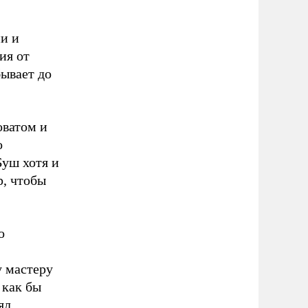
и и
ия от
ывает до
оватом и
о
Буш хотя и
р, чтобы
о
у мастеру
 как бы
ял