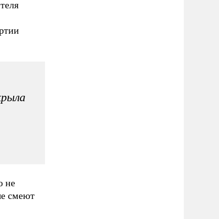
ителя
артии
крыла
о не
ые смеют