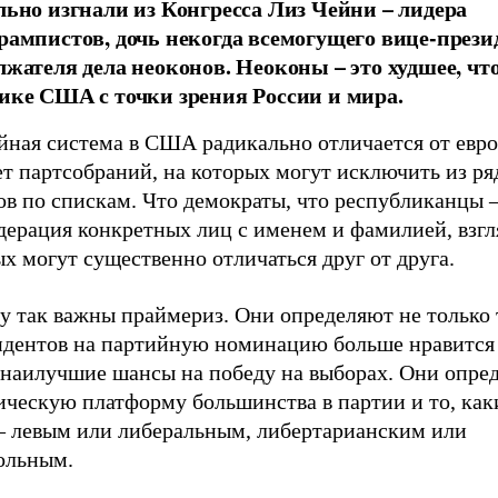
льно изгнали из Конгресса Лиз Чейни – лидера
рампистов, дочь некогда всемогущего вице-прези
лжателя дела неоконов. Неоконы – это худшее, что
ике США с точки зрения России и мира.
йная система в США радикально отличается от евро
т партсобраний, на которых могут исключить из ряд
в по спискам. Что демократы, что республиканцы –
дерация конкретных лиц с именем и фамилией, взг
х могут существенно отличаться друг от друга.
 так важны праймериз. Они определяют не только т
ндентов на партийную номинацию больше нравится 
 наилучшие шансы на победу на выборах. Они опре
ическую платформу большинства в партии и то, как
 – левым или либеральным, либертарианским или
ольным.