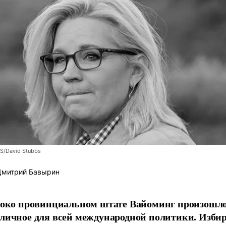
S/David Stubbs
митрий Бавырин
боко провинциальном штате Вайоминг произошло
личное для всей международной политики. Изби