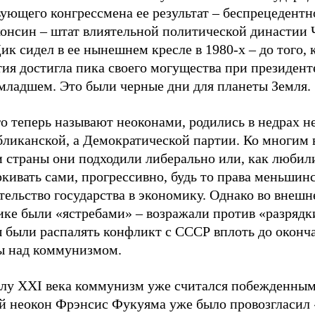
ующего конгрессмена ее результат – беспрецедентн
консин – штат влиятельной политической династии 
ик сидел в ее нынешнем кресле в 1980-х – до того, 
тия достигла пика своего могущества при президен
младшем. Это были черные дни для планеты Земля.
го теперь называют неоконами, родились в недрах н
бликанской, а Демократической партии. Ко многим
и страны они подходили либерально или, как любил
кивать сами, прогрессивно, будь то права меньшин
ельство государства в экономику. Однако во внешн
ике были «ястребами» – возражали против «разрядк
ы были распалять конфликт с СССР вплоть до оконч
ы над коммунизмом.
алу XXI века коммунизм уже считался побежденным
й неокон Фрэнсис Фукуяма уже было провозгласил 