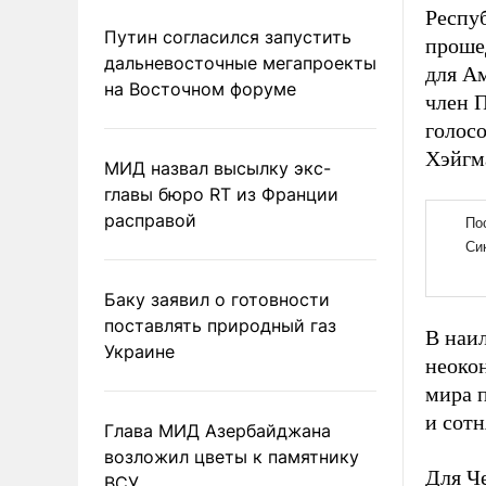
Респу
Путин согласился запустить
прошед
дальневосточные мегапроекты
для А
на Восточном форуме
член 
голосо
Хэйгма
МИД назвал высылку экс-
главы бюро RT из Франции
расправой
Баку заявил о готовности
поставлять природный газ
В наи
Украине
неоко
мира 
и сот
Глава МИД Азербайджана
возложил цветы к памятнику
Для Ч
ВСУ