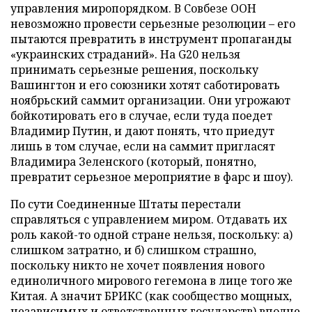
управления миропорядком. В Совбезе ООН
невозможно провести серьезные резолюции – его
пытаются превратить в инструмент пропаганды
«украинских страданий». На G20 нельзя
принимать серьезные решения, поскольку
Вашингтон и его союзники хотят саботировать
ноябрьский саммит организации. Они угрожают
бойкотировать его в случае, если туда поедет
Владимир Путин, и дают понять, что приедут
лишь в том случае, если на саммит пригласят
Владимира Зеленского (который, понятно,
превратит серьезное мероприятие в фарс и шоу).
По сути Соединенные Штаты перестали
справляться с управлением миром. Отдавать их
роль какой-то одной стране нельзя, поскольку: а)
слишком затратно, и б) слишком страшно,
поскольку никто не хочет появления нового
единоличного мирового гегемона в лице того же
Китая. А значит БРИКС (как сообщество мощных,
независимых и ответственных государств) вполне