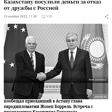
Казахстану посулили деньги за отказ
от дружбы с Россией
19 ноября 2022, 11:30
113
Фото: akorda.kz
ЕС возместит Казахстану ущерб, который ему
нанесли антироссийские санкции Евросоюза. Это
пообещал приехавший в Астану глава
евродипломатии Жозеп Боррель. Встреча с
президентом Казахстана Токаевым