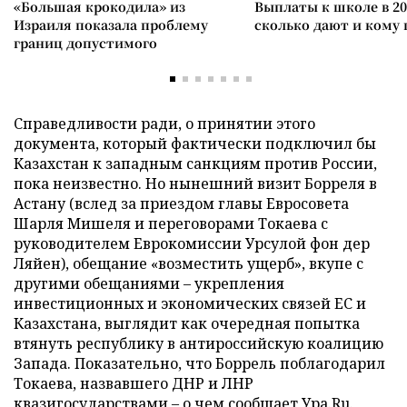
«Большая крокодила» из
Выплаты к школе в 20
Израиля показала проблему
сколько дают и кому
границ допустимого
Справедливости ради, о принятии этого
документа, который фактически подключил бы
Казахстан к западным санкциям против России,
пока неизвестно. Но нынешний визит Борреля в
Астану (вслед за приездом главы Евросовета
Шарля Мишеля и переговорами Токаева с
руководителем Еврокомиссии Урсулой фон дер
Ляйен), обещание «возместить ущерб», вкупе с
другими обещаниями – укрепления
инвестиционных и экономических связей ЕС и
Казахстана, выглядит как очередная попытка
втянуть республику в антироссийскую коалицию
Запада. Показательно, что Боррель поблагодарил
Токаева, назвавшего ДНР и ЛНР
квазигосударствами – о чем сообщает
Ура.Ru
.