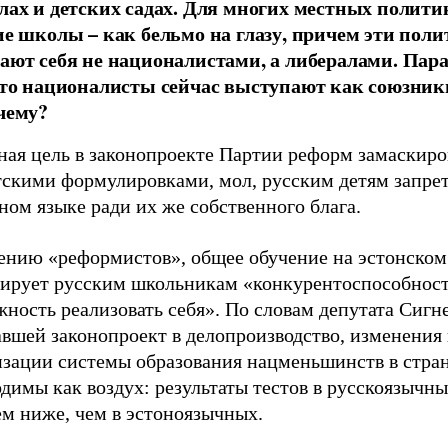
лах и детских садах. Для многих местных полити
ие школы – как бельмо на глазу, причем эти пол
ают себя не националистами, а либералами. Пара
что националисты сейчас выступают как союзник
чему?
ная цель в законопроекте Партии реформ замаскиро
тскими формулировками, мол, русским детям запрет
ном языке ради их же собственного блага.
ению «реформистов», общее обучение на эстонском
тирует русским школьникам «конкурентоспособност
ность реализовать себя». По словам депутата Сигн
вшей законопроект в делопроизводство, изменения 
изации системы образования нацменьшинств в стра
димы как воздух: результаты тестов в русскоязычн
ем ниже, чем в эстоноязычных.