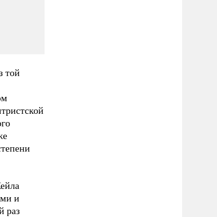
з той
ом
нтристской
ого
же
степени
Кейла
ими и
й раз