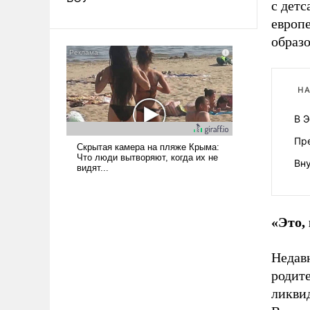
с детс
европ
образо
НА
В Э
Пр
Вну
«Это,
Недав
родите
ликви