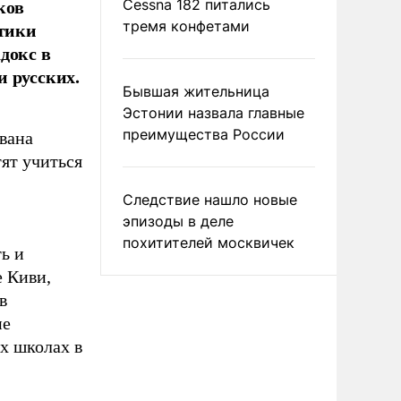
ков
Cessna 182 питались
итики
тремя конфетами
докс в
и русских.
Бывшая жительница
Эстонии назвала главные
преимущества России
вана
ят учиться
Следствие нашло новые
эпизоды в деле
похитителей москвичек
ь и
е Киви,
в
не
ых школах в