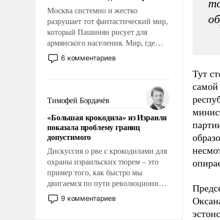
то
Москва системно и жестко
об
разрушает тот фантастический мир,
который Пашинян рисует для
армянского населения. Мир, где
этому населению все должны
6 комментариев
просто по определению, где его
Тут ст
политические прожекты будут
самой
беспрекословно оплачиваться за
счет российских
респу
Тимофей Бордачёв
налогоплательщиков и где за свои
минис
«Большая крокодила» из Израиля
поступки не нужно отвечать.
партии
показала проблему границ
допустимого
образо
несмот
Дискуссия о рве с крокодилами для
охраны израильских тюрем – это
опирае
пример того, как быстро мы
двигаемся по пути революционных
Предс
изменений. То, что несколько лет
9 комментариев
Оксана
назад было образом для
эстон
псевдонаучной фантастики, стало