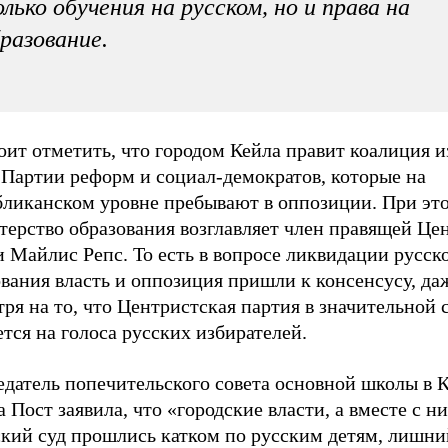
лько обучения на русском, но и права на
разование.
оит отметить, что городом Кейла правит коалиция и
 Партии реформ и социал-демократов, которые на
бликанском уровне пребывают в оппозиции. При эт
терство образования возглавляет член правящей Це
 Майлис Репс. То есть в вопросе ликвидации русск
вания власть и оппозиция пришли к консенсусу, да
ря на то, что Центристская партия в значительной 
тся на голоса русских избирателей.
едатель попечительского совета основной школы в 
 Пост заявила, что «городские власти, а вместе с н
ский суд прошлись катком по русским детям, лишни