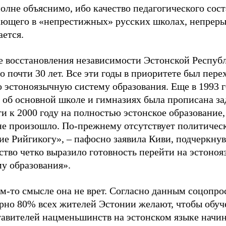
олне объяснимо, ибо качество педагогического сост
ающего в «непрестижных» русских школах, непрер
ается.
е восстановления независимости Эстонской Респуб
 почти 30 лет. Все эти годы в приоритете был пере
 эстоноязычную систему образования. Еще в 1993 г
 об основной школе и гимназиях была прописана за
и к 2000 году на полностью эстонское образование,
 не произошло. По-прежнему отсутствует политичес
е Рийгикогу», – пафосно заявила Киви, подчеркнув
ство четко выразило готовность перейти на эстоно
у образования».
м-то смысле она не врет. Согласно данным соцопро
рно 80% всех жителей Эстонии желают, чтобы обуч
тавителей нацменьшинств на эстонском языке начи