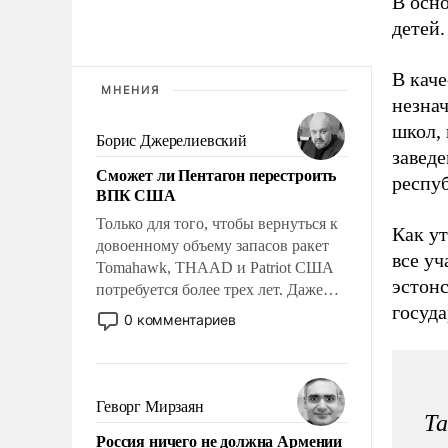
В осн
детей.
В кач
МНЕНИЯ
незнач
школ, 
Борис Джерелиевский
заведе
Сможет ли Пентагон перестроить
респуб
ВПК США
Только для того, чтобы вернуться к
Как у
довоенному объему запасов ракет
все уч
Tomahawk, THAAD и Patriot США
эстон
потребуется более трех лет. Даже
госуд
небольшая война с Ираном
0 комментариев
опустошила американские
арсеналы. Сложившаяся ситуация
означает многолетний период
уязвимости США, например, перед
Геворг Мирзаян
Та
Китаем.
Россия ничего не должна Армении