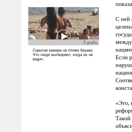
показ
всерьез обсуждаемой идеей.
С ней
целен
госуд
между
нацме
Если 
наруше
нацио
Соотве
конста
«Это, 
реформ
Такой 
объясн