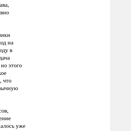
ава,
ывно
лики
ход на
оду в
дача
 но этого
кое
, что
язычную
сов,
ение
налось уже