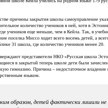
овной школе Кейла учились на родном языке 179 ру
естве причины закрытия школы самоуправление указ
ительное количество учеников в ней, хотя в Эстони
где учеников еще меньше, чем в Кейла. Так, в учебн
ние поселка Миссо ходит всего восемь детей, а всег
лике 31 школа, где количество учеников менее 20.
тверждают представители НКО «Русская школа Эсто
ащиеся в закрытой теперь школе дети были зачисле
скую гимназию. Причина – недостаточное владение
арственным языком.
ким образом, детей фактически лишили не