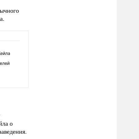
зычного
а.
Кейла
елей
у
йла о
заведения.