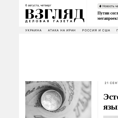
6 августа, четверг
Новость ч
Путин сог
мегапроек
УКРАИНА
АТАКА НА ИРАН
РОССИЯ И США
21 СЕН
Эст
язы