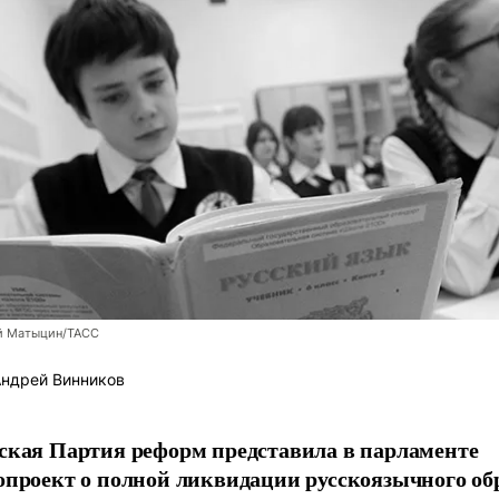
й Матыцин/ТАСС
ндрей Винников
ская Партия реформ представила в парламенте
опроект о полной ликвидации русскоязычного об