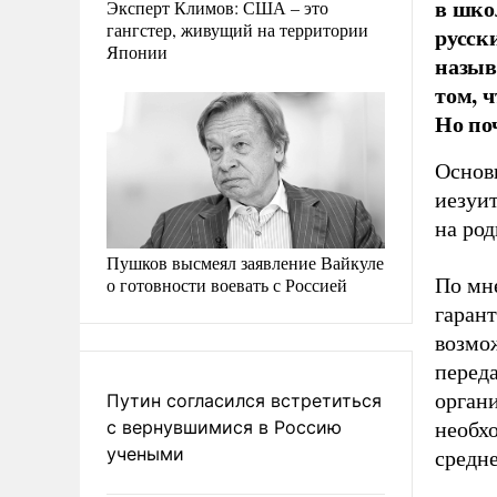
в шко
Эксперт Климов: США – это
гангстер, живущий на территории
русск
Японии
назыв
том, 
Но по
Основ
иезуи
на род
Пушков высмеял заявление Вайкуле
о готовности воевать с Россией
По мн
гаран
возмож
переда
орган
Путин согласился встретиться
с вернувшимися в Россию
необхо
учеными
средн