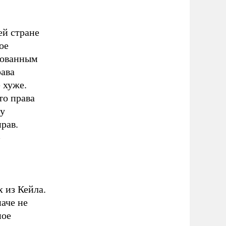
ей стране
ое
рованным
ава
 хуже.
то права
 у
рав.
 из Кейла.
наче не
ное