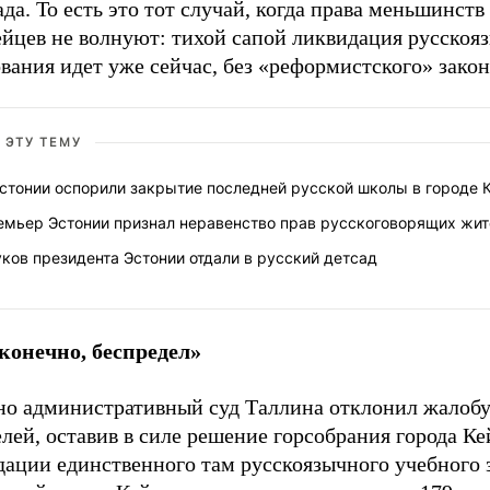
ада. То есть это тот случай, когда права меньшинств
ейцев не волнуют: тихой сапой ликвидация русскоя
вания идет уже сейчас, без «реформистского» закон
 ЭТУ ТЕМУ
стонии оспорили закрытие последней русской школы в городе 
емьер Эстонии признал неравенство прав русскоговорящих жит
ков президента Эстонии отдали в русский детсад
 конечно, беспредел»
но административный суд Таллина отклонил жалоб
лей, оставив в силе решение горсобрания города Ке
дации единственного там русскоязычного учебного 