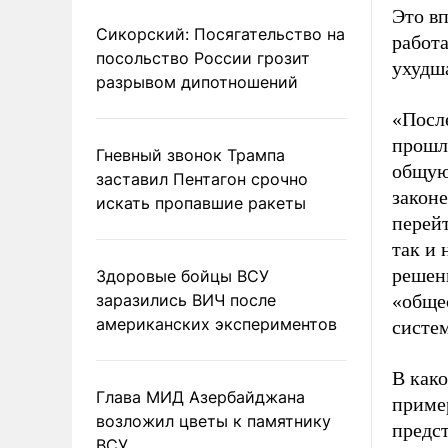
Это вп
Сикорский: Посягательство на
работ
посольство России грозит
ухудш
разрывом дипотношений
«Посл
прошло
Гневный звонок Трампа
общую
заставил Пентагон срочно
законе
искать пропавшие ракеты
перейт
так и
решени
Здоровые бойцы ВСУ
заразились ВИЧ после
«обще
американских экспериментов
систем
В како
Глава МИД Азербайджана
приме
возложил цветы к памятнику
предс
ВСУ