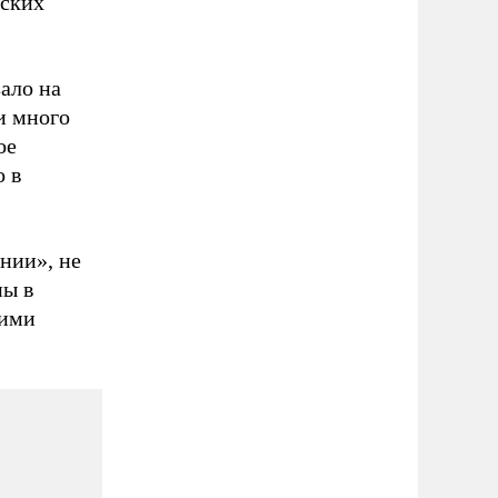
сских
ало на
и много
ое
о в
нии», не
ны в
 ими