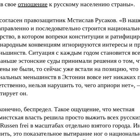
ав свое
отношение
к русскому населению страны».
 согласен правозащитник Мстислав Русаков. «В наш
аправленно и последовательно строится национальн
арство, в котором вопреки конституции и ратифици
народным конвенциям игнорируются интересы и пр
ньшинств. Ситуация с каждым годом становится все
раньше эстонские суды принимали решения о том, ч
ны не были, то сейчас уже встали на позицию, что
нальных меньшинств в Эстонии вовсе нет никаких п
тственно, нельзя нарушить то, чего априори нет», –
тирует он.
конечно, беспредел. Такое ощущение, что местная
истская власть решила просто выжить всех русских
Russen frei в масштабах отдельно взятого города. И
ить, это показательное вытирание ног о националь