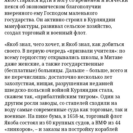
Якоб старался идти в ногу со временем и всячески
пекся об экономическом благополучии
вверенного ему Господом маленького
государства. Он активно строил в Курляндии
мануфактуры, развивал сельское хозяйство,
создал торговый и военный флот.
«Якоб знал, чего хочет, и Якоб знал, как добиться
своего. В первую очередь «призвали учителя»: по
всему герцогству открывались школы, в Митаве
даже женские, а также государственные
(бесплатные) больницы. Дальше – больше, всего и
не перечислишь: достаточно несколько лет
захолустная, нищая, разрушенная недавней
шведско-польской войной Курляндия стала,
скажем так, «прибалтийским тигром». Один за
другим росли заводы, со стапелей сходили на
воду самые современные суда как торговые, так и
военные. На пике бума, в 1658-м, торговый флот
Якоба состоял из 60 крупных судов, а ВМФ из 44
«линкоров», – и заказы на постройку кораблей