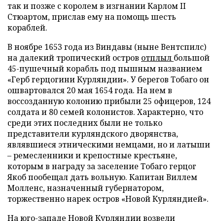
так и позже с королем в изгнании Карлом II
Стюартом, прислав ему на помощь шесть
кораблей.
В ноябре 1653 года из Виндавы (ныне Вентспилс)
на далекий тропический остров
отплыл
большой
45-пушечный корабль под пышным названием
«Герб герцогини Курляндии». У берегов Тобаго он
ошвартовался 20 мая 1654 года. На нем в
воссозданную колонию прибыли 25 офицеров, 124
солдата и 80 семей колонистов. Характерно, что
среди этих последних были не только
представители курляндского дворянства,
являвшиеся этническими немцами, но и латыши
– ремесленники и крепостные крестьяне,
которым в награду за заселение Тобаго герцог
Якоб пообещал дать вольную. Капитан Виллем
Молленс, назначенный губернатором,
торжественно нарек остров «Новой Курляндией».
На юго-западе Новой Курляндии возвели