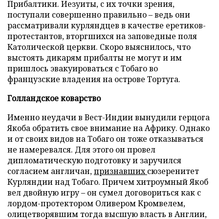
Прибалтики. Иезуиты, с их точки зрения,
поступали совершенно правильно – ведь они
рассматривали курляндцев в качестве еретиков-
протестантов, вторгшихся на заповедные поля
Католической церкви. Скоро выяснилось, что
выстоять дикарям прибалты не могут и им
пришлось эвакуироваться с Тобаго во
французские владения на острове Тортуга.
Голландское коварство
Именно неудачи в Вест-Индии вынудили герцога
Якоба обратить свое внимание на Африку. Однако
и от своих видов на Тобаго он тоже отказываться
не намеревался. Для этого он провел
дипломатическую подготовку и заручился
согласием англичан,
признавших
сюзеренитет
Курляндии над Тобаго. Причем хитроумный Якоб
вел двойную игру – он сумел договориться как с
лордом-протектором Оливером Кромвелем,
олицетворявшим тогда высшую власть в Англии,