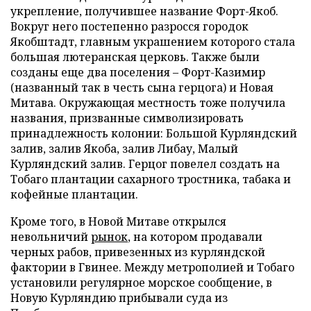
укрепление, получившее название Форт-Якоб.
Вокруг него постепенно разросся городок
Якобштадт, главным украшением которого стала
большая лютеранская церковь. Также были
созданы еще два поселения – Форт-Казимир
(названный так в честь сына герцога) и Новая
Митава. Окружающая местность тоже получила
названия, призванные символизировать
принадлежность колонии: Большой Курляндский
залив, залив Якоба, залив Либау, Малый
Курляндский залив. Герцог повелел создать на
Тобаго плантации сахарного тростника, табака и
кофейные плантации.
Кроме того, в Новой Митаве открылся
невольничий
рынок
, на котором продавали
черных рабов, привезенных из курляндской
фактории в Гвинее. Между метрополией и Тобаго
установили регулярное морское сообщение, в
Новую Курляндию прибывали суда из