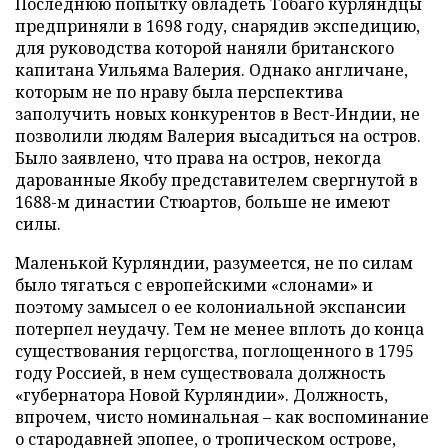
Последнюю попытку овладеть Тобаго курляндцы
предприняли в 1698 году, снарядив экспедицию,
для руководства которой наняли британского
капитана Уильяма Валерия. Однако англичане,
которым не по нраву была перспектива
заполучить новых конкурентов в Вест-Индии, не
позволили людям Валерия высадиться на остров.
Было заявлено, что права на остров, некогда
дарованные Якобу представителем свергнутой в
1688-м династии Стюартов, больше не имеют
силы.
Маленькой Курляндии, разумеется, не по силам
было тягаться с европейскими «слонами» и
поэтому замысел о ее колониальной экспансии
потерпел неудачу. Тем не менее вплоть до конца
существования герцогства, поглощенного в 1795
году Россией, в нем существовала должность
«губернатора Новой Курляндии». Должность,
впрочем, чисто номинальная – как воспоминание
о стародавней эпопее, о тропическом острове,