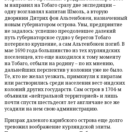
м направил на Тобаго сразу две экспедиции –
одну возглавлял капитан Шмоль, а вторую
дворянин Дитрих фон Альтенбокен, назначенный
новым губернатором острова. Увы, предприятие
не задалось: успешно преодолевшее далекий
путь губернаторское судно у берегов Тобаго
потерпело крушение, а сам Альтенбокен погиб. В
мае 1690 года большинство из тех курляндских
поселенцев, кто еще находился к тому моменту
на Тобаго, отбыли на родину – по их мнению,
дальнейших перспектив у колонии уже не было.
Те, кто не желал уезжать, примкнули к пиратам
или растворились среди населения вест-индских
колоний других государств. Сам остров в 1704-м
объявили «нейтральной территорией» и лишь
почти спустя шестьдесят лет англичане все же
усадили на нем свою администрацию.
Призрак далекого карибского острова еще долго
тревожил воображение курляндской элиты.