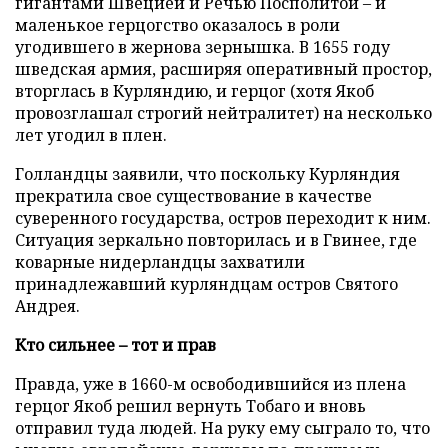
гигантами Швецией и Речью Посполитой – и
маленькое герцогство оказалось в роли
угодившего в жернова зернышка. В 1655 году
шведская армия, расширяя оперативный простор,
вторглась в Курляндию, и герцог (хотя Якоб
провозглашал строгий нейтралитет) на несколько
лет угодил в плен.
Голландцы заявили, что поскольку Курляндия
прекратила свое существование в качестве
суверенного государства, остров переходит к ним.
Ситуация зеркально повторилась и в Гвинее, где
коварные нидерландцы захватили
принадлежавший курляндцам остров Святого
Андрея.
Кто сильнее – тот и прав
Правда, уже в 1660-м освободившийся из плена
герцог Якоб решил вернуть Тобаго и вновь
отправил туда людей. На руку ему сыграло то, что