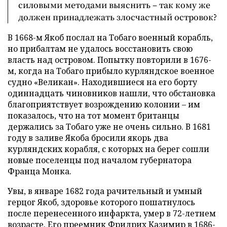
силовыми методами выяснить – так кому же
должен принадлежать злосчастный островок?
В 1668-м Якоб послал на Тобаго военный корабль,
но прибалтам не удалось восстановить свою
власть над островом. Попытку повторили в 1676-
м, когда на Тобаго прибыло курляндское военное
судно «Великан». Находившиеся на его борту
одиннадцать чиновников нашли, что обстановка
благоприятствует возрождению колонии – им
показалось, что на тот момент британцы
держались за Тобаго уже не очень сильно. В 1681
году в заливе Якоба бросили якорь два
курляндских корабля, с которых на берег сошли
новые поселенцы под началом губернатора
Франца Монка.
Увы, в январе 1682 года рачительный и умный
герцог Якоб, здоровье которого пошатнулось
после перенесенного инфаркта, умер в 72-летнем
возрасте. Его преемник Фридрих Казимир в 1686-