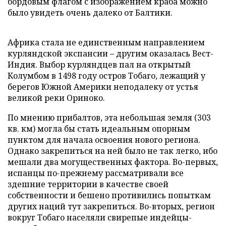
бордовым флагом с изображением краба можно
было увидеть очень далеко от Балтики.
Африка стала не единственным направлением
курляндской экспансии – другим оказалась Вест-
Индия. Выбор курляндцев пал на открытый
Колумбом в 1498 году остров Тобаго, лежащий у
берегов Южной Америки неподалеку от устья
великой реки Ориноко.
По мнению прибалтов, эта небольшая земля (303
кв. км) могла бы стать идеальным опорным
пунктом для начала освоения нового региона.
Однако закрепиться на ней было не так легко, ибо
мешали два могущественных фактора. Во-первых,
испанцы по-прежнему рассматривали все
здешние территории в качестве своей
собственности и бешено противились попыткам
других наций тут закрепиться. Во-вторых, регион
вокруг Тобаго населяли свирепые индейцы-