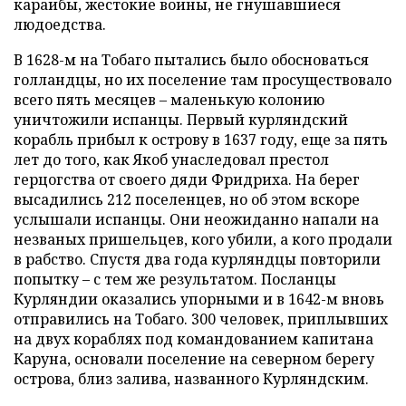
караибы, жестокие воины, не гнушавшиеся
людоедства.
В 1628-м на Тобаго пытались было обосноваться
голландцы, но их поселение там просуществовало
всего пять месяцев – маленькую колонию
уничтожили испанцы. Первый курляндский
корабль прибыл к острову в 1637 году, еще за пять
лет до того, как Якоб унаследовал престол
герцогства от своего дяди Фридриха. На берег
высадились 212 поселенцев, но об этом вскоре
услышали испанцы. Они неожиданно напали на
незваных пришельцев, кого убили, а кого продали
в рабство. Спустя два года курляндцы повторили
попытку – с тем же результатом. Посланцы
Курляндии оказались упорными и в 1642-м вновь
отправились на Тобаго. 300 человек, приплывших
на двух кораблях под командованием капитана
Каруна, основали поселение на северном берегу
острова, близ залива, названного Курляндским.