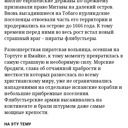
многие европейские державы по-прежнему
признавали право Митавы на далекий остров.
Вновь высадившиеся на Тобаго курляндские
поселенцы отвоевали часть его территории и
продержались на острове до 1666 года. К тому
времени перед ними во весь рост встал новый
страшный враг – пираты-флибустьеры.
Разношерстная пиратская вольница, осевшая на
Тортуге и Ямайке, к тому моменту превратилась в
самую страшную и необоримую силу. Морские
бродяги, слава об отчаянной храбрости и
жесткости которых разнеслась по всему
христианскому миру, уже не ограничивались
нападениями на отдельные испанские корабли и
небольшие прибрежные поселения.
Флибустьерские армии высаживались на
континенте и брали штурмом даже самые
мощные крепости.
НА ЭТУ ТЕМУ