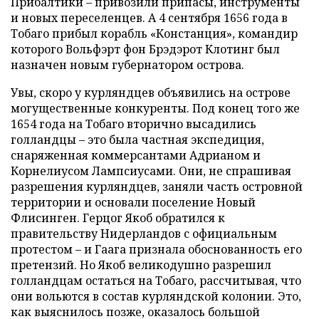
Прибалтики – привозили припасы, инструменты
и новых переселенцев. А 4 сентября 1656 года в
Тобаго прибыл корабль «Констанция», командир
которого Вольфэрт фон Брэдэрот Клотинг был
назначен новым губернатором острова.
Увы, скоро у курляндцев объявились на острове
могущественные конкуренты. Под конец того же
1654 года на Тобаго вторично высадились
голландцы – это была частная экспедиция,
снаряженная коммерсантами Адрианом и
Корнелиусом Лампсиусами. Они, не спрашивая
разрешения курляндцев, заняли часть островной
территории и основали поселение Новый
Флисинген. Герцог Якоб обратился к
правительству Нидерландов с официальным
протестом – и Гаага признала обоснованность его
претензий. Но Якоб великодушно разрешил
голландцам остаться на Тобаго, рассчитывая, что
они вольются в состав курляндской колонии. Это,
как выяснилось позже, оказалось большой