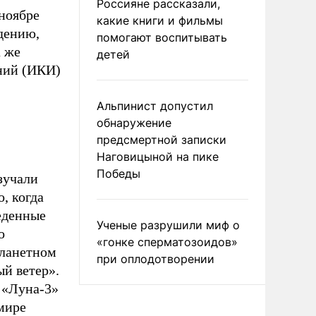
Россияне рассказали,
 ноябре
какие книги и фильмы
дению,
помогают воспитывать
а же
детей
ний (ИКИ)
Альпинист допустил
обнаружение
предсмертной записки
Наговицыной на пике
Победы
зучали
, когда
еденные
Ученые разрушили миф о
о
«гонке сперматозоидов»
планетном
при оплодотворении
й ветер».
 «Луна-3»
 мире