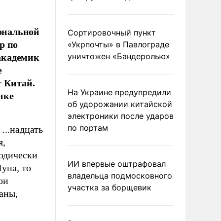
ональной
Сортировочный пункт
р по
«Укрпочты» в Павлограде
академик
уничтожен «Бандеролью»
е
т Китай.
На Украине предупредили
нке
об удорожании китайской
электроники после ударов
по портам
...надцать
я,
одически
ИИ впервые оштрафовал
уна, то
владельца подмосковного
ои
участка за борщевик
аны,