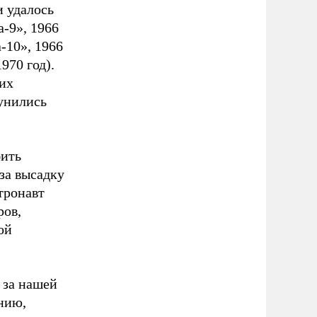
 удалось
-9», 1966
-10», 1966
970 год).
их
унились
бить
за высадку
тронавт
ров,
ой
 за нашей
нию,