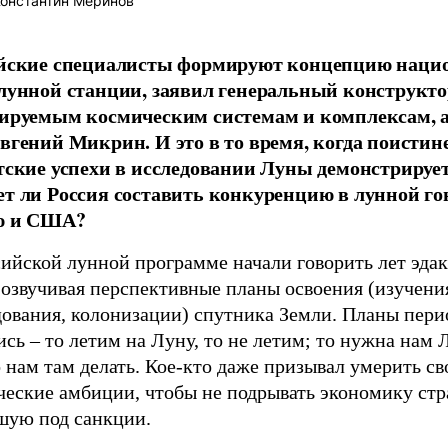
онстантин Меринов
йские специалисты формируют концепцию наци
лунной станции, заявил генеральный конструкто
ируемым космическим системам и комплексам, 
вгений Микрин. И это в то время, когда поистин
тские успехи в исследовании Луны демонстрируе
т ли Россия составить конкуренцию в лунной го
ю и США?
ийской лунной программе начали говорить лет эдак 
 озвучивая перспективные планы освоения (изучени
дования, колонизации) спутника Земли. Планы пери
сь – то летим на Луну, то не летим; то нужна нам Л
 нам там делать. Кое-кто даже призывал умерить св
ческие амбиции, чтобы не подрывать экономику стр
шую под санкции.