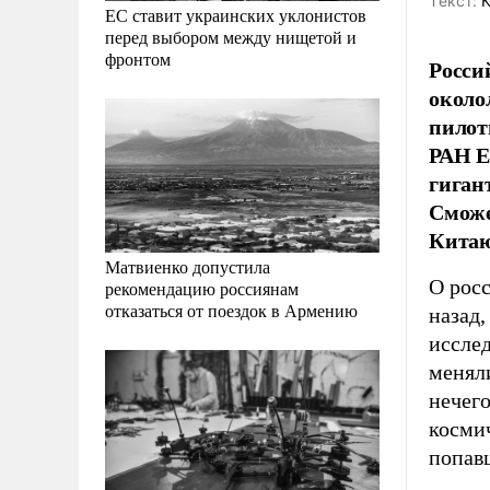
Tекст:
К
ЕС ставит украинских уклонистов
перед выбором между нищетой и
фронтом
Росси
около
пилот
РАН Е
гиган
Сможе
Кита
Матвиенко допустила
О росс
рекомендацию россиянам
отказаться от поездок в Армению
назад,
иссле
меняли
нечего
косми
попав