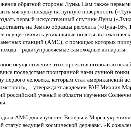
ажения обратной стороны Луны. Нам также первыми
шить мягкую посадку на лунную поверхность («Луна
создать первый искусственный спутник Луны («Луна
 доставить на Землю образцы реголита («Луна-16», 1
ее осуществились уникальные полеты автоматическ
анетных станций (АМС), с помощью которых прил
унохода – радиоуправляемые самоходные аппараты.
шное осуществление этих проектов позволило осла
ивные последствия проигранной нами лунной гонки 
у первого человека, которым стал американский ас
рмстронг», – утверждает академик РАН Михаил Ма
ий российский ученый в области изучения Солнечн
мы.
оды и АМС для изучения Венеры и Марса укрепили
ой статус ведущей космической державы. «К сожале