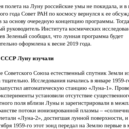
я полета на Луну российские умы не покидала, и в
го года Совет РАН по космосу вернулся к ее обсуж
в за основу очередную концепцию программы. Тогд
ый руководитель Института космических исследова
ев Зеленый сообщил, что лунная программа будет
тельно оформлена к весне 2019 года.
 СССР Луну изучали
е Советского Союза естественный спутник Земли и
 тщательно. Исследования начались в январе 1959-го
запустил автоматическую станцию «Луна-1». Пров
 эксперименты установили отсутствие существенног
тного поля вблизи Луны и зарегистрировали в меж
ранстве потоки ионизированной плазмы – «солнечны
летали «Луна-2», достигшая лунной поверхности, и
тября 1959-го этот зонд передал на Землю первые в