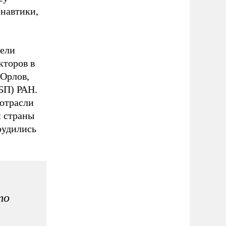
навтики,
тели
кторов в
 Орлов,
БП) РАН.
 отрасли
й страны
рудились
то