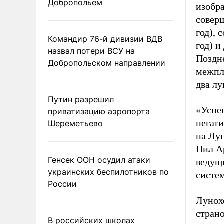
Добропольем
изобр
совер
год), 
Командир 76-й дивизии ВДВ
год) и
назвал потери ВСУ на
Поздн
Добропольском направлении
межпл
два л
Путин разрешил
«Успе
приватизацию аэропорта
негат
Шереметьево
на Лун
Нил А
Генсек ООН осудил атаки
ведущ
украинских беспилотников по
систе
России
Лунох
стран
В российских школах