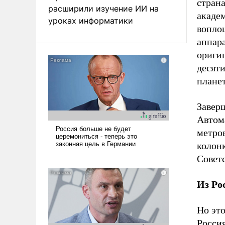
страна
расширили изучение ИИ на
акаде
уроках информатики
вопло
аппар
ориги
десят
плане
Завер
Автом
метро
колонк
Совет
Из Ро
Но это
Росси