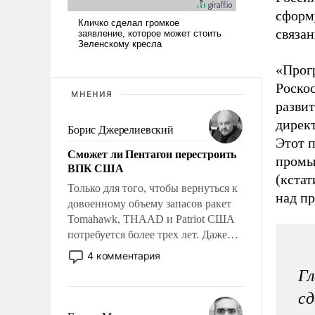
сформ
связа
«Прог
Роско
МНЕНИЯ
развит
дирек
Борис Джерелиевский
Этот п
Сможет ли Пентагон перестроить
промы
ВПК США
(кстат
Только для того, чтобы вернуться к
над п
довоенному объему запасов ракет
Tomahawk, THAAD и Patriot США
потребуется более трех лет. Даже
небольшая война с Ираном
4 комментария
опустошила американские
Гл
арсеналы. Сложившаяся ситуация
сд
означает многолетний период
уязвимости США, например, перед