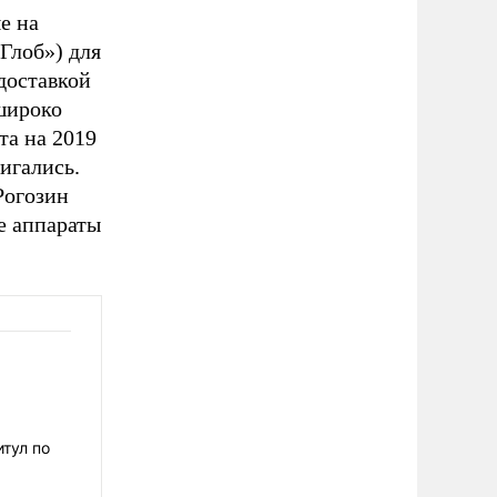
е на
Глоб») для
доставкой
широко
та на 2019
вигались.
Рогозин
е аппараты
тул по