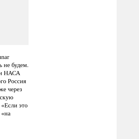
unar
ь не будем.
 и НАСА
го Россия
же через
йскую
 «Если это
 «на