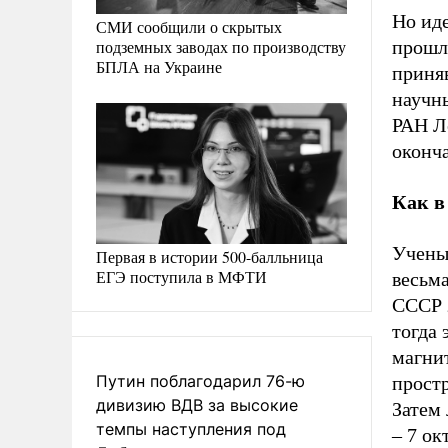
Но иде
СМИ сообщили о скрытых
подземных заводах по производству
прошло
БПЛА на Украине
приня
научн
РАН Л
оконча
Как в
Учены
Первая в истории 500-балльница
ЕГЭ поступила в МФТИ
весьма
СССР 
тогда
магни
Путин поблагодарил 76-ю
прост
дивизию ВДВ за высокие
Затем 
темпы наступления под
– 7 ок