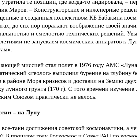
 утратила те позиции, где когда-то лидировала, – п
мик Маров. – Конструкторские и инженерные решен
щенные в созданных коллективом КБ Бабакина кос
атах, до сих пор поражают воображение своей знач
нальностью и смелостью технических решений. Увы
илетиями не запускаем космических аппаратов к Лу
там».
шающей миссией стал полет в 1976 году АМС «Луна
атический «геолог» выполнил бурение на глубину б
в в районе Моря кризисов и доставил на Землю дву
у лунного грунта (170 г). С того времени изучение
ским Союзом практически не велось.
ссии – на Луну
 все-таки достижения советской космонавтики, а че
я? В прошлом году Роскосмос и Совет РАН по космо