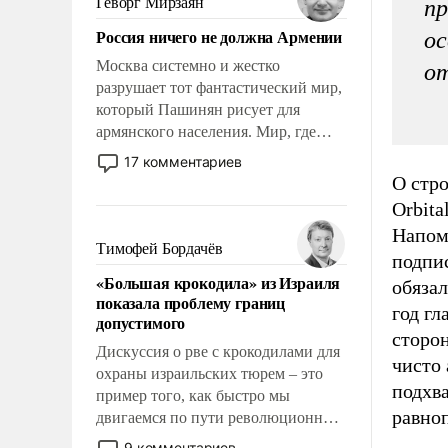
Геворг Мирзаян
пр
Китаем.
Россия ничего не должна Армении
ос
Москва системно и жестко
от
разрушает тот фантастический мир,
который Пашинян рисует для
армянского населения. Мир, где
политические прожекты будут
17 комментариев
безусловно оплачиваться за счет
О стр
российских налогоплательщиков и
Orbita
где Еревану за свои поступки не
Напом
нужно отвечать.
Тимофей Бордачёв
подпис
«Большая крокодила» из Израиля
обяза
показала проблему границ
год гл
допустимого
сторон
Дискуссия о рве с крокодилами для
чисто 
охраны израильских тюрем – это
подхва
пример того, как быстро мы
равно
двигаемся по пути революционных
изменений. То, что несколько лет
9 комментариев