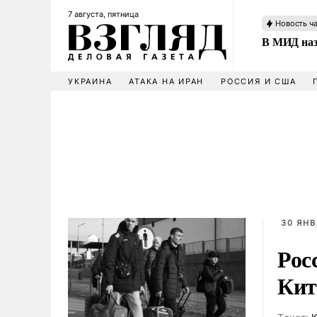
7 августа, пятница
Новость ч
В МИД наз
УКРАИНА
АТАКА НА ИРАН
РОССИЯ И США
30 ЯНВ
Рос
Кит