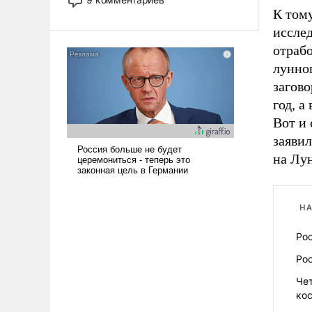
назад было образом для
К тому
псевдонаучной фантастики, стало
иссле
всерьез обсуждаемой идеей.
отрабо
лунно
загово
год, а
Вот и
заявил
на Лу
НА
Ро
Рос
Чет
ко