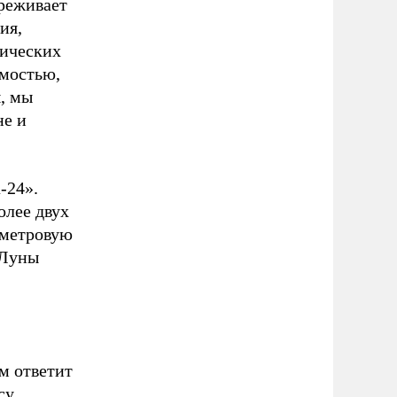
ереживает
ия,
мических
имостью,
, мы
не и
-24».
олее двух
хметровую
 Луны
м ответит
су