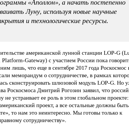
ограммы «Аполлон», а начать постепенно
ваивать Луну, используя новые научные
крытия и технологические ресурсы.
оительстве американской лунной станции LOP-G (L
l Platform-Gateway) с участием России пока говорит
ним лишь, что еще в сентябре 2017 года Роскосмос
али меморандум о сотрудничестве, в рамках которо
лась сконструировать шлюзовой модуль LOP-G. Но у
ава Роскосмоса Дмитрий Рогозин заявил, что росси
у не устраивает ее роль в этом глобальном проекте:
американский проект, а все остальные должны быть
те», то нам это неинтересно. Мы готовы только к
правному сотрудничеству».