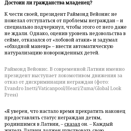
Достоин ли гражданства младенец?
К чести своей, президент Раймонд Вейонис не
пожелал отступаться от проблемы неграждан – и
специально подчеркнул, чтобы этого от него даже
не ждали. Однако, оценив уровень недовольства в
сейме, отказался от «лобовой атаки» и задумал
«обходной маневр» – ввести автоматическую
натурализацию новорожденных детей.
Раймонд Вейонис. В современной Латвии именно
президент выступает локомотивом движения за
отказ от дискриминации неграждан (фото:
Evandro Inetti/Vaticanpool/Heari/Zuma/Global Look
Press)
«Я уверен, что настало время прекратить наконец
предоставлять статус неграждан детям,
родившимся в Латвии, –
сказал
он. – Каждый
житель Латвии должен чувствовать свою