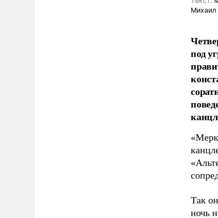
Tекст:
М
Михаил
Четве
под у
прави
конст
сорат
повед
канцл
«Мерк
канцле
«Альт
сопред
Так он
ночь н