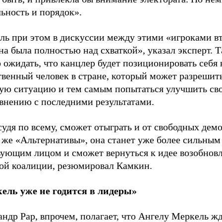
ьность и порядок».
ль при этом в дискуссии между этими «игроками в
а была полностью над схваткой», указал эксперт. Т
ожидать, что канцлер будет позиционировать себя 
венный человек в стране, который может разрешить
ую ситуацию и тем самым попытаться улучшить св
авнению с последними результатами.
удя по всему, сможет отыграть и от свободных демо
 же «Альтернативы», она станет уже более сильным
вующим лицом и сможет вернуться к идее возобнов
ой коалиции, резюмировал Камкин.
ель уже не годится в лидеры»
ндр Рар, впрочем, полагает, что Ангелу Меркель жд