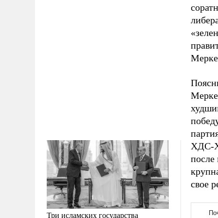
сорат
либер
«зелен
прави
Мерке
Поясн
Мерке
худши
побед
партия
ХДС-Х
после
крупна
свое р
Три исламских государства