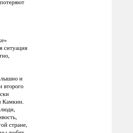
 потеряют
ке»
я ситуация
тно,
 слышно и
и второго
ески
л Камкин.
 люди,
ивость,
ой стране,
мцы любят