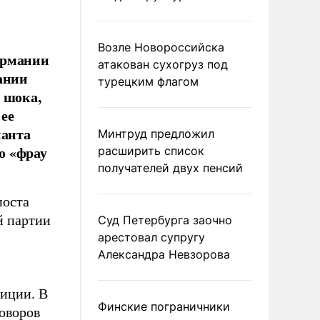
Возле Новороссийска
ермании
атакован сухогруз под
ании
турецким флагом
 шока,
ее
ианта
Минтруд предложил
то «фрау
расширить список
получателей двух пенсий
поста
й партии
Суд Петербурга заочно
арестовал супругу
Александра Невзорова
лиции. В
Финские пограничники
говоров