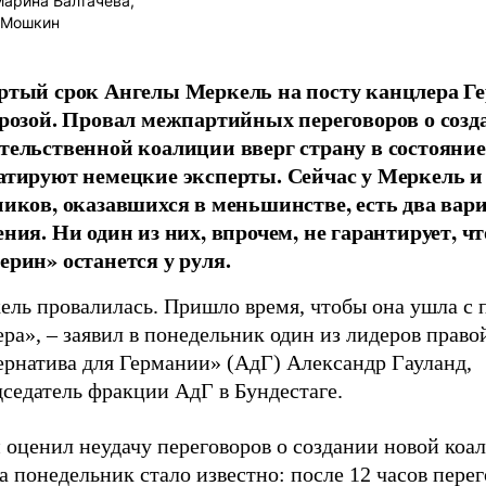
арина Балтачева,
 Мошкин
ртый срок Ангелы Меркель на посту канцлера Г
грозой. Провал межпартийных переговоров о созд
тельственной коалиции вверг страну в состояние
атируют немецкие эксперты. Сейчас у Меркель и 
ников, оказавшихся в меньшинстве, есть два вар
ения. Ни один из них, впрочем, не гарантирует, ч
ерин» останется у руля.
ель провалилась. Пришло время, чтобы она ушла с 
ра», – заявил в понедельник один из лидеров право
ернатива для Германии» (АдГ) Александр Гауланд,
седатель фракции АдГ в Бундестаге.
 оценил неудачу переговоров о создании новой коа
а понедельник стало известно: после 12 часов пере