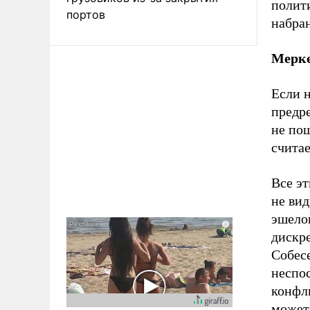
полити
портов
набран
Мерке
Если 
предр
не пош
считае
Все э
не вид
эшело
дискр
Собес
неспо
конфли
может