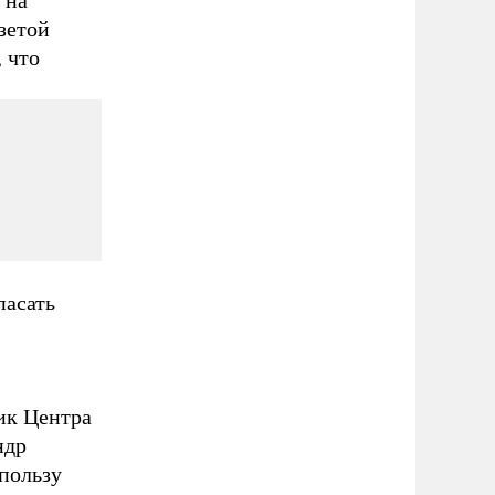
 на
зетой
 что
пасать
ик Центра
ндр
пользу