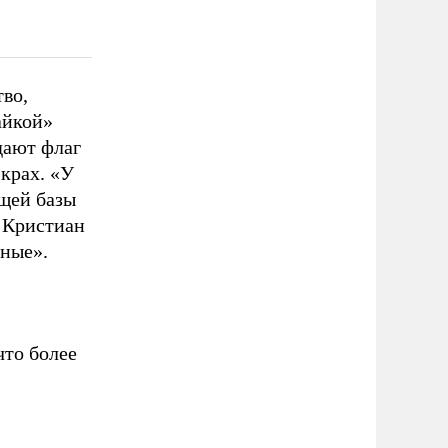
во,
айкой»
дают флаг
 крах. «У
щей базы
» Кристиан
еные».
что более