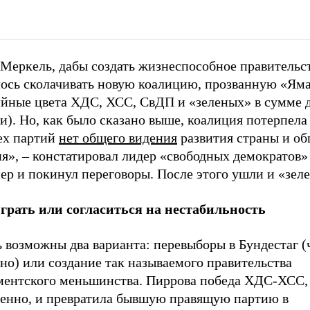
Меркель, дабы создать жизнеспособное правительст
ось сколачивать новую коалицию, прозванную «Ям
ийные цвета ХДС, ХСС, СвДП и «зеленых» в сумме 
). Но, как было сказано выше, коалиция потерпела
ех партий
нет общего видения
развития страны и об
ия», – констатировал лидер «свободных демократов
ер и покинул переговоры. После этого ушли и «зел
грать или согласиться на нестабильность
 возможны два варианта: перевыборы в Бундестаг (
но) или создание так называемого правительства
ментского меньшинства. Пиррова победа ХДС-ХСС,
венно, и превратила бывшую правящую партию в