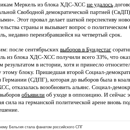
никам Меркель из блока ХДС-ХСС
не удалось
догово
альной Свободной демократической партией (СвДП)
ыми». Этот провал делает шаткой перспективу ново
тельства страны и вызывает вопрос о политическом
ль, недавно переизбравшейся на четвертый срок.
им: после сентябрьских
выборов в Бундестаг
соратн
ль из блока ХДС-ХСС получили всего 33%, что ока
м результатом в истории, хотя и принесло относит
у этому блоку. Пришедшая второй Социал-демократ
 Германии (СДПГ), которая до выборов была в коал
СС, отказалась возобновить альянс. Социал-демокр
 выборов
объявили
об уходе в оппозицию. И сейчас э
я сила на германской политической арене вновь по
ешение.