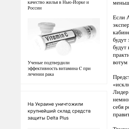
качество жилья в Нью-Йорке и
меньш
России
Если А
экспер
кабине
будут 
будут 
практи
вотум 
Ученые подтвердили
эффективность витамина C при
лечении рака
Предс
«искл
Лидер
немног
На Украине уничтожили
себя 
крупнейший склад средств
прави
защиты Delta Plus