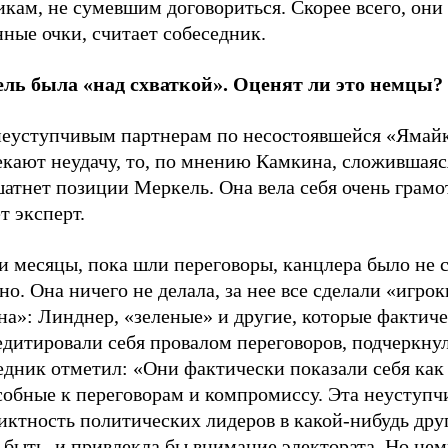
кам, не сумевшим договориться. Скорее всего, они
ные очки, считает собеседник.
ль была «над схваткой». Оценят ли это немцы?
неуступчивым партнерам по несостоявшейся «Ямай
екают неудачу, то, по мнению Камкина, сложившаяс
атнет позиции Меркель. Она вела себя очень грамо
т эксперт.
ти месяцы, пока шли переговоры, канцлера было не
но. Она ничего не делала, за нее все сделали «игрок
на»: Линднер, «зеленые» и другие, которые фактич
едитировали себя провалом переговоров, подчеркну
едник отметил: «Они фактически показали себя как
собные к переговорам и компромиссу. Эта неуступч
ктность политических лидеров в какой-нибудь друг
 быть, и привлекла бы внимание электората. Но не