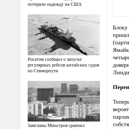
потеряли надежду на США
Блоку 
пришл
(парт
Ямайки
четыр
Росатом сообщил о запуске
регулярных рейсов китайских судов
довер
по Севморпути
Линдн
Переи
Теперь
вероят
парла
собст
Замглавы Минстроя сравнил