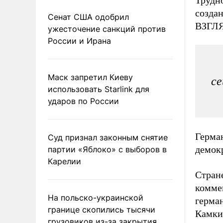
Трудн
создан
Сенат США одобрил
ВЗГЛЯ
ужесточение санкций против
России и Ирана
Маск запретил Киеву
се
использовать Starlink для
ударов по России
Герма
Суд признал законным снятие
демок
партии «Яблоко» с выборов в
Карелии
Стране
комме
На польско-украинской
герма
границе скопились тысячи
Камкин
грузовиков из-за закрытия