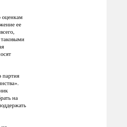
о оценкам
ожение ее
всего,
а таковыми
ая
носят
о партия
нства».
ник
рать на
поддержать