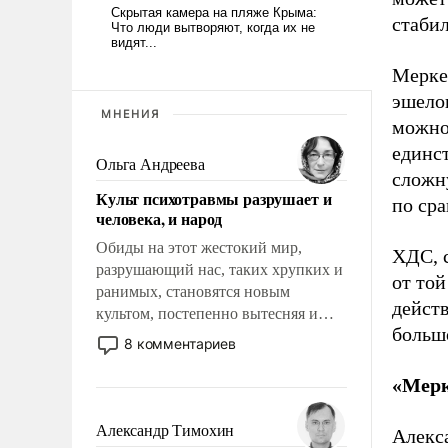
стабил
Мерке
эшелон
МНЕНИЯ
можно 
единст
Ольга Андреева
сложн
Культ психотравмы разрушает и
по ср
человека, и народ
Обиды на этот жестокий мир,
ХДС, с
разрушающий нас, таких хрупких и
от той
ранимых, становятся новым
дейст
культом, постепенно вытесняя и
больш
отменяя традиционное требование к
8 комментариев
человеку – быть мужественным и
твердым под ударами судьбы, брать
«Мерк
на себя ответственность, помогать
слабым, идти вперед и
Александр Тимохин
Алекса
адаптироваться.