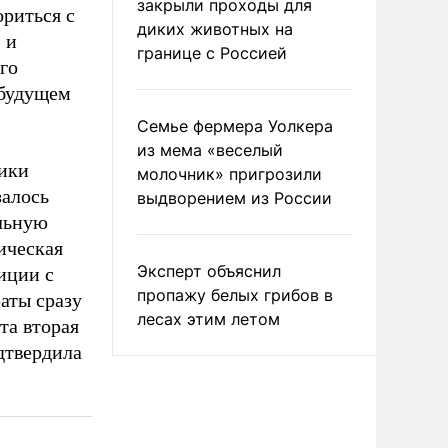
закрыли проходы для
риться с
диких животных на
 и
границе с Россией
го
 будущем
Семье фермера Уолкера
из мема «веселый
ики
молочник» пригрозили
залось
выдворением из России
ельную
ическая
Эксперт объяснил
иции с
пропажу белых грибов в
аты сразу
лесах этим летом
та вторая
дтвердила