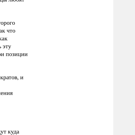
торого
ак что
как
 эту
ои позиции
кратов, и
ления
ут куда