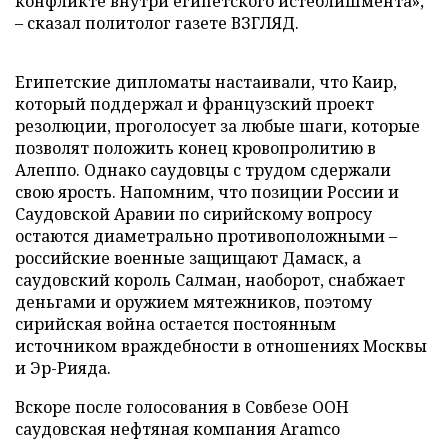
конфликте внутри египетского истеблишмента»,
– сказал политолог газете ВЗГЛЯД.
Египетские дипломаты настаивали, что Каир,
который поддержал и французский проект
резолюции, проголосует за любые шаги, которые
позволят положить конец кровопролитию в
Алеппо. Однако саудовцы с трудом сдержали
свою ярость. Напомним, что позиции России и
Саудовской Аравии по сирийскому вопросу
остаются диаметрально противоположными –
российские военные защищают Дамаск, а
саудовский король Салман, наоборот, снабжает
деньгами и оружием мятежников, поэтому
сирийская война остается постоянным
источником враждебности в отношениях Москвы
и Эр-Рияда.
Вскоре после голосования в Совбезе ООН
саудовская нефтяная компания Aramco