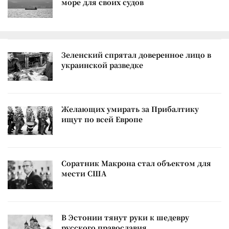
море для своих судов
Зеленский спрятал доверенное лицо в
украинской разведке
Желающих умирать за Прибалтику
ищут по всей Европе
Соратник Макрона стал объектом для
мести США
В Эстонии тянут руки к шедевру
русского православия