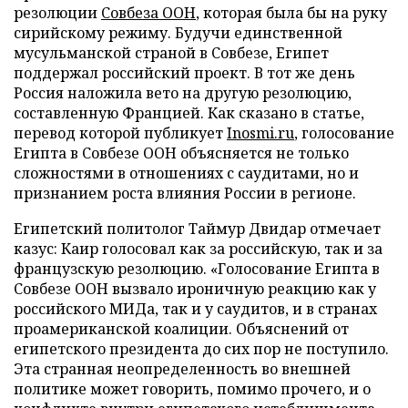
резолюции
Совбеза ООН
, которая была бы на руку
сирийскому режиму. Будучи единственной
мусульманской страной в Совбезе, Египет
поддержал российский проект. В тот же день
Россия наложила вето на другую резолюцию,
составленную Францией. Как сказано в статье,
перевод которой публикует
Inosmi.ru
, голосование
Египта в Совбезе ООН объясняется не только
сложностями в отношениях с саудитами, но и
признанием роста влияния России в регионе.
Египетский политолог Таймур Двидар отмечает
казус: Каир голосовал как за российскую, так и за
французскую резолюцию. «Голосование Египта в
Совбезе ООН вызвало ироничную реакцию как у
российского МИДа, так и у саудитов, и в странах
проамериканской коалиции. Объяснений от
египетского президента до сих пор не поступило.
Эта странная неопределенность во внешней
политике может говорить, помимо прочего, и о