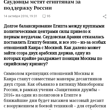
Саудовцы мстят египтянам за
поддержку России
14 октября 2016, 19:31
95
Долгое балансирование Египта между крупными
политическими центрами силы привело к
первым неудачам. Саудовская Аравия отказалась
поставлять Египту бензин, и все это – из-за особых
отношений Каира с Москвой. Как далеко может
зайти ссора двух арабских держав, одну из
которых крайне раздражает позиция Москвы по
сирийскому кризису?
Символом крепнущих отношений Москвы и
Каира станут совместные маневры десантников
двух стран. Как объявило в пятницу Минобороны
России, в рамках учения «Защитники дружбы –
2016» на один из полигонов в Египте в
ближайшие дни будет высажен массовый десант
с вооружением и боевой техникой – для отработки