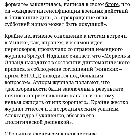
формате» закончилась, написал в своем
блоге
, что
он «ожидает интенсификации военных действий
в ближайшие дни», а «прекращение огня
субботней ночью может быть ловушкой».
Крайне негативное отношение к итогам встречи
в Минске, как, впрочем, и к самой идее
переговоров, прозвучало со страниц немецкого
журнала
S
piegel
. Издание считает, что «Меркель и
Олланд находятся в состоянии дипломатического
кризиса, а соблюдение соглашений (минских –
прим. ВЗГЛЯД) находится под большим
вопросом». Авторы журнала полагают, что
«договоренности были заключены в результате
ночного «перетягивания» каната, и поэтому
нельзя ожидать от них хорошего». Крайне жестко
журнал отнесся и к посредническим усилиям
Александра Лукашенко, обозвав его
«политической дешевкой».
С большим скепсисом к перспективе