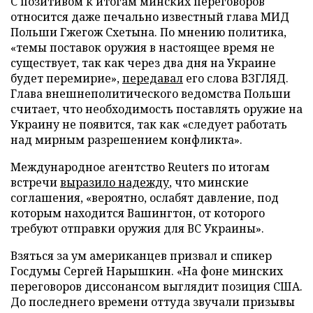
С позитивом к итогам минских переговоров
относится даже печально известный глава МИД
Польши Гжегож Схетына. По мнению политика,
«темы поставок оружия в настоящее время не
существует, так как через два дня на Украине
будет перемирие»,
передавал
его слова ВЗГЛЯД.
Глава внешнеполитического ведомства Польши
считает, что необходимость поставлять оружие на
Украину не появится, так как «следует работать
над мирным разрешением конфликта».
Международное агентство Reuters по итогам
встречи
выразило надежду
, что минские
соглашения, «вероятно, ослабят давление, под
которым находится Вашингтон, от которого
требуют отправки оружия для ВС Украины».
Взяться за ум американцев призвал и спикер
Госдумы Сергей Нарышкин. «На фоне минских
переговоров диссонансом выглядит позиция США.
До последнего времени оттуда звучали призывы