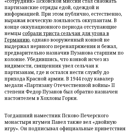
«сотрудник» Псковской миссии стал снабжать
партизанские отряды едой, одеждой и
информацией. При этом публично, естественно,
выражая всяческую лояльность оккупантам. В
конце оккупационного периода отступающие
немцы
собрали триста сельчан для угона в
Германию
, однако вооруженный конвой не
выдержал нервного перенапряжения и бежал,
предварительно назначив Пузанова старшим по
колонне. Убедившись, что конвой исчез из
видимости, священник увел сельчан к
партизанам, где и остался нести службу до
прихода Красной армии. В 1944 году кавалер
медали «Партизану Отечественной войны» II
степени Федор Пузанов был обратно назначен
настоятелем в Хохловы Горки.
Тогдашний наместник Псково-Печерского
монастыря игумен Павел также вел «двойную
игру». Он подписывал официальные приветствия