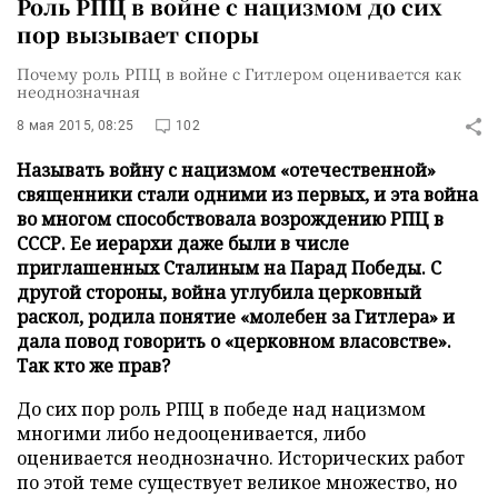
Роль РПЦ в войне с нацизмом до сих
пор вызывает споры
Почему роль РПЦ в войне с Гитлером оценивается как
неоднозначная
8 мая 2015, 08:25
102
Называть войну с нацизмом «отечественной»
священники стали одними из первых, и эта война
во многом способствовала возрождению РПЦ в
СССР. Ее иерархи даже были в числе
приглашенных Сталиным на Парад Победы. С
другой стороны, война углубила церковный
раскол, родила понятие «молебен за Гитлера» и
дала повод говорить о «церковном власовстве».
Так кто же прав?
До сих пор роль РПЦ в победе над нацизмом
многими либо недооценивается, либо
оценивается неоднозначно. Исторических работ
по этой теме существует великое множество, но