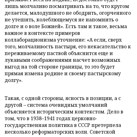
лишь молчаливо посматривать на то, что кругом
делается, малодушного не ободрить, огорченного
не утешить, колеблющемуся не напомнить о
долге и о воле Божией». Есть там и такое, весьма
важное в контексте примеров
коллаборационизма уточнение: «А если, сверх
того, молчаливость пастыря, его некасательство к
переживаемому паствой объяснится еще и
лукавыми соображениями насчет возможных
выгод на той стороне границы, то это будет
прямая измена родине и своему пастырскому
долгу».
Такая, с одной стороны, ясность в позиции, а с
другой – система очевидных умолчаний
объясняется историческим контекстом. Дело в
том, что в 1938–1941 годах церковно-
государственная политика в СССР претерпела
несколько реформаторских волн. Советской