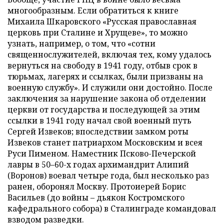
многообразным. Если обратиться к книге
Михаила Шкаровского «Русская православная
церковь при Сталине и Хрущеве», то можно
узнать, например, о том, что «сотни
священнослужителей, включая тех, кому удалось
вернуться на свободу в 1941 году, отбыв срок в
тюрьмах, лагерях и ссылках, были призваны на
военную службу». И служили они достойно. После
заключения за нарушение закона об отделении
церкви от государства и последующей за этим
ссылки в 1941 году начал свой военный путь
Сергей Извеков; впоследствии замком роты
Извеков станет патриархом Московским и всея
Руси Пименом. Наместник Псково-Печерской
лавры в 50–60-х годах архимандрит Алипий
(Воронов) воевал четыре года, был несколько раз
ранен, оборонял Москву. Протоиерей Борис
Васильев (до войны – дьякон Костромского
кафедрального собора) в Сталинграде командовал
взводом разведки.