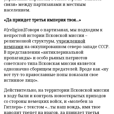
связи» между партизанами и местным
населением.
«Да приидет третья империя твоя...»
#{religion}Говоря о партизанах, мы подходим к
непростой истории Псковской миссии –
религиозной структуры,
учрежденной
немцами
на оккупированном северо-западе СССР.
В представлении «антиклерикальной
пропаганды» и особо рьяных патриотов
советского типа Псковская миссия является
однозначно сборищем предателей. Вроде как «ну
вот тут-то православные попы показали свое
истинное лицо».
Действительно, на территории Псковской миссии
в ходу были и контроль новооткрытых приходов
со стороны немецких войск, и «молебен за
Гитлера» с текстом «...ты наш вождь, имя твое
наводит трепет на врагов, да приидет третья