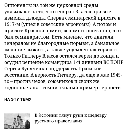
Оппоненты из той же церковной среды
указывают на то, что генерал Власов присяге
изменял дважды. Сперва семинарской присяге в
1917-м (ушел в советские агрономы). А потом и
присяге Красной армии, вспомнив внезапно, что
был семинаристом. Есть мнение, что двигали
генералом не благородные порывы, а банальное
желание выжить, а также ущемленная гордость.
Только Гитлеру Власов остался верен до конца и
осудил решение командира 1-й дивизии ВС КОНР
Сергея Буняченко поддержать Пражское
восстание. А верность Гитлеру, да еще в мае 1945-
го – против чехов, союзников и своих же
«однополчан» – сомнительный пример верности.
НА ЭТУ ТЕМУ
В Эстонии тянут руки к шедевру
русского православия