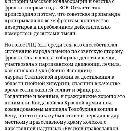
в истории массовой коллаборации и бегства с
фронта в первые годы ВОВ. Отчасти так
происходило потому, что советская пропаганда
проигрывала по всем фронтам, количество
дезертиров и перебежчиков действительно
измерялось десятками тысяч.
Но голос РПЦ был среди тех, кто способствовал
сплочению народа именно по советскую сторону
фронта. Она воевала, собирала деньги и вещи,
участвовала в партизанском движении, лечила,
как епископ Лука (Войно-Яснецкий) –
лауреат
Сталинской премии за достижения в
области гнойной хирургии, спасший в качестве
врача сотни жизней солдат и офицеров.
Тогдашние и военные, и гражданские хорошо это
понимали. Когда войска Красной армии под
командованием маршала Толобухина вошли в
Вену, по его приказу был отлит и передан в дар
местному православному храму колокол с
дарственной надписью «Русской православной