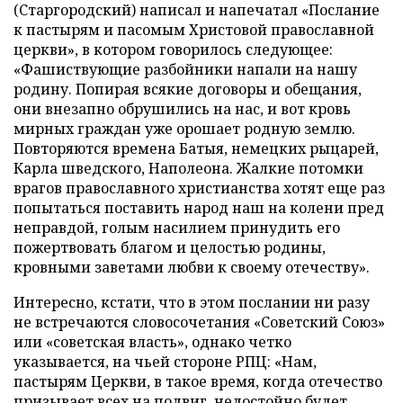
(Старгородский) написал и напечатал «Послание
к пастырям и пасомым Христовой православной
церкви», в котором говорилось следующее:
«Фашиствующие разбойники напали на нашу
родину. Попирая всякие договоры и обещания,
они внезапно обрушились на нас, и вот кровь
мирных граждан уже орошает родную землю.
Повторяются времена Батыя, немецких рыцарей,
Карла шведского, Наполеона. Жалкие потомки
врагов православного христианства хотят еще раз
попытаться поставить народ наш на колени пред
неправдой, голым насилием принудить его
пожертвовать благом и целостью родины,
кровными заветами любви к своему отечеству».
Интересно, кстати, что в этом послании ни разу
не встречаются словосочетания «Советский Союз»
или «советская власть», однако четко
указывается, на чьей стороне РПЦ: «Нам,
пастырям Церкви, в такое время, когда отечество
призывает всех на подвиг, недостойно будет