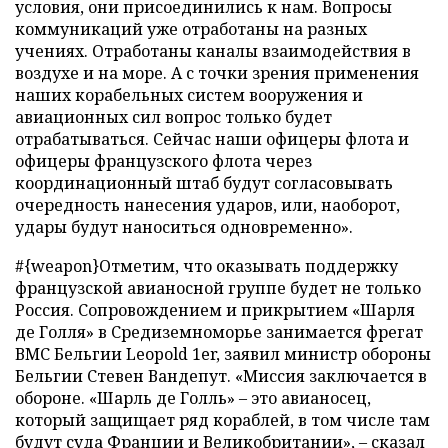
условия, они присоединились к нам. Вопросы
коммуникаций уже отработаны на разных
учениях. Отработаны каналы взаимодействия в
воздухе и на море. А с точки зрения применения
наших корабельных систем вооружения и
авиационных сил вопрос только будет
отрабатываться. Сейчас наши офицеры флота и
офицеры французского флота через
координационный штаб будут согласовывать
очередность нанесения ударов, или, наоборот,
удары будут наноситься одновременно».
#{weapon}Отметим, что оказывать поддержку
французской авианосной группе будет не только
Россия. Сопровождением и прикрытием «Шарля
де Голля» в Средиземноморье занимается фрегат
ВМС Бельгии Leopold 1er, заявил министр обороны
Бельгии Стевен Вандепут. «Миссия заключается в
обороне. «Шарль де Голль» – это авианосец,
который защищает ряд кораблей, в том числе там
будут суда Франции и Великобритании», – сказал