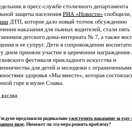
едельник в пресс-службе столичного департамента
льной защиты населения
РИА «Новости»
сообщили,
ами
ДТП, которое дало новый толчок обсуждению
чения наказания для пьяных водителей, стали пять
анников детского дома-интерната № 7, а также вос
ения и ее супруг. Дети в сопровождении воспитате
ту днем приняли участие в церемонии награждения 
сковского фестиваля прикладного искусства и
ленничества для детей и молодежи с ограниченным
жностями здоровья «Мы вместе», которая состоялас
нной горе в музее Славы.
Ш ВЗГЛЯД
Госдуме предложили радикально
ужесточить наказание за езду 
пьяном виде
. Поможет ли эта мера решить проблему?