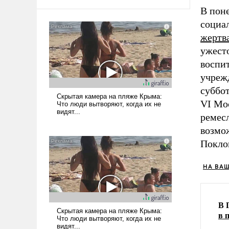
В пон
социа
жертв
ужесто
воспит
учрежд
суббо
VI Мо
ремес
возмо
Покло
НА ВА
В 
в 