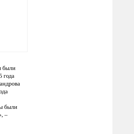
я были
5 года
сандрова
ода
ы были
, –