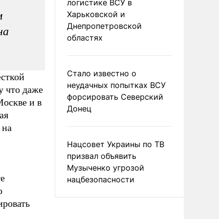
логистике ВСУ в
м
Харьковской и
Днепропетровской
на
областях
Стало известно о
есткой
неудачных попытках ВСУ
у что даже
форсировать Северский
Москве и в
Донец
ая
 на
Нацсовет Украины по ТВ
призвал объявить
Музыченко угрозой
те
нацбезопасности
о
ировать