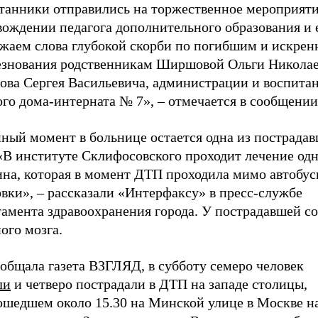
танники отправились на торжественное мероприяти
вождении педагога дополнительного образования и 
жаем слова глубокой скорби по погибшим и искрен
езнования родственникам Ширшовой Ольги Никола
ва Сергея Васильевича, администрации и воспита
го дома-интерната № 7», – отмечается в сообщении
ный момент в больнице остается одна из пострадав
«В институте Склифосовского проходит лечение од
на, которая в момент ДТП проходила мимо автобус
вки», – рассказали «Интерфаксу» в пресс-службе
тамента здравоохранения города. У пострадавшей с
ого мозга.
общала газета ВЗГЛЯД, в субботу семеро человек
ли
и четверо пострадали в ДТП на западе столицы,
ошедшем около 15.30 на Минской улице в Москве н