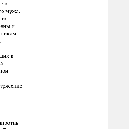
е в
ее мужа.
ние
евны и
нникам
.
ших в
на
ной
отрясение
апротив