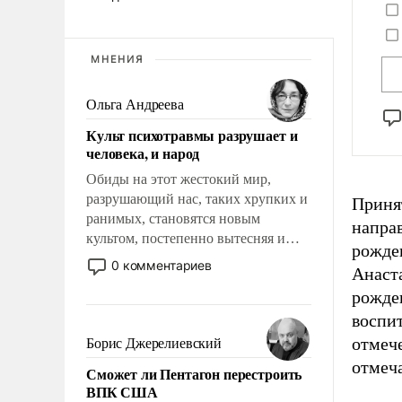
МНЕНИЯ
Ольга Андреева
Культ психотравмы разрушает и
человека, и народ
Обиды на этот жестокий мир,
разрушающий нас, таких хрупких и
Приня
ранимых, становятся новым
напра
культом, постепенно вытесняя и
рожде
отменяя традиционное требование к
0 комментариев
Анаста
человеку – быть мужественным и
рожде
твердым под ударами судьбы, брать
на себя ответственность, помогать
воспи
слабым, идти вперед и
отмеч
Борис Джерелиевский
адаптироваться.
отмеч
Сможет ли Пентагон перестроить
ВПК США