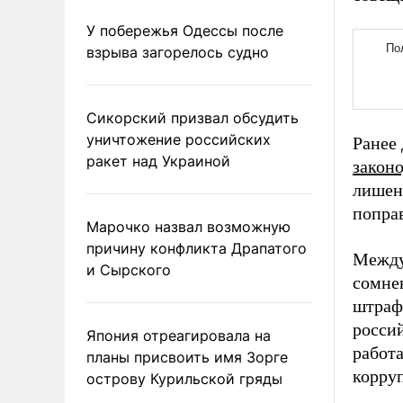
У побережья Одессы после
взрыва загорелось судно
Сикорский призвал обсудить
уничтожение российских
Ранее
ракет над Украиной
законо
лишен
попра
Марочко назвал возможную
причину конфликта Драпатого
Между
и Сырского
сомнев
штрафо
росси
Япония отреагировала на
работ
планы присвоить имя Зорге
корру
острову Курильской гряды