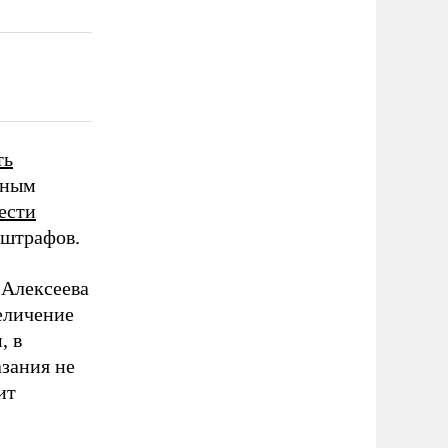
ть
нным
ести
 штрафов.
 Алексеева
еличение
, в
азания не
ит