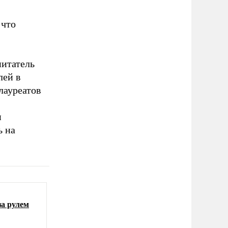
 что
питатель
лей в
лауреатов
и
ь на
за рулем