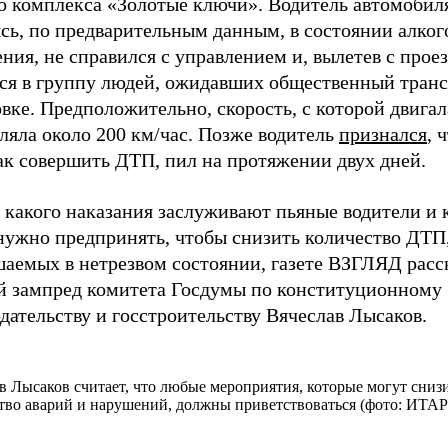
о комплекса «Золотые ключи». Водитель автомобиля
сь, по предварительным данным, в состоянии алког
ния, не справился с управлением и, вылетев с прое
лся в группу людей, ожидавших общественный транс
вке. Предположительно, скорость, с которой двигал
ляла около 200 км/час. Позже водитель
признался
, 
ак совершить ДТП, пил на протяжении двух дней.
 какого наказания заслуживают пьяные водители и 
нужно предпринять, чтобы снизить количество ДТП
шаемых в нетрезвом состоянии, газете ВЗГЛЯД расс
й зампред комитета Госдумы по конституционному
дательству и госстроительству Вячеслав Лысаков.
в Лысаков считает, что любые мероприятия, которые могут сниз
тво аварий и нарушений, должны приветствоваться (фото: ИТА