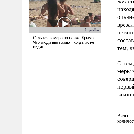
жилог
находя
опьяне
вреза
остано
состав
тем, к
О том,
меры 
совер
первы
законо
Вячесла
количес