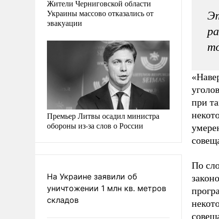
Жители Черниговской области
Украины массово отказались от
Эт
эвакуации
ра
т
«Навер
уголов
при т
некото
Премьер Литвы осадил министра
обороны из-за слов о России
умерен
совещ
По сло
На Украине заявили об
законо
уничтожении 1 млн кв. метров
прогр
складов
некот
совеща