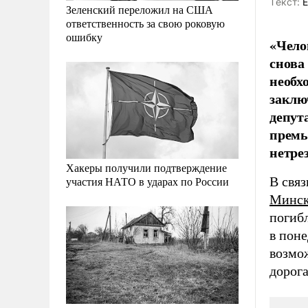
Tекст:
Е
Зеленский переложил на США
ответственность за свою роковую
ошибку
«Чело
снова
необх
заклю
депут
премь
нетре
Хакеры получили подтверждение
В свя
участия НАТО в ударах по России
Минск
погиб
в пон
возмо
дорога