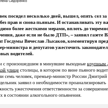
лена Сидоренко
век посидел несколько дней, вышел, опять сел за 
 без прав и снова пьяным. И останавливать эту 
одимо более жесткими мерами, вплоть до тюремн
чения, даже если не было ДТП», – заявил газете
ат Госдумы Вячеслав Лысаков, комментируя пре
ер-министра и депутатов ужесточить законодател
звых водителей.
зи с произошедшим в минувшие выходные
крупным 
ой улице
столицы, в котором по вине пьяного води
ли семь человек, премьер-министр России Дмитрий
едельник заявил о необходимости проанализировать
жность ужесточения ответственности за совершени
х в состоянии алкогольного опьянения.