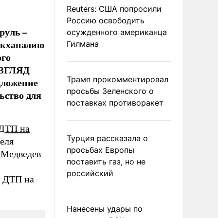
Reuters: США попросили
Россию освободить
руль –
осужденного американца
вакханалию
Гилмана
ого
 ВЗГЛЯД
Трамп прокомментировал
дложение
просьбы Зеленского о
ьство для
поставках противоракет
ДТП на
Турция рассказала о
теля
просьбах Европы
 Медведев
поставить газ, но не
российский
е ДТП на
Нанесены удары по