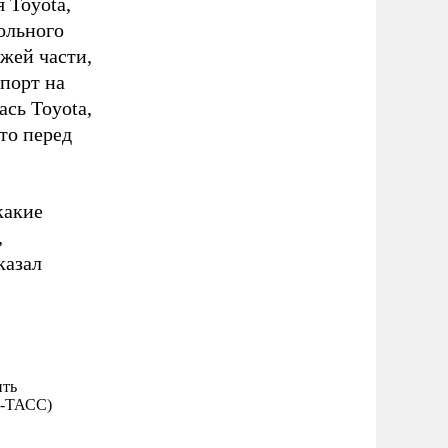
 Toyota,
ольного
зжей части,
порт на
ась Toyota,
что перед
какие
,
казал
ить
Р-ТАСС)