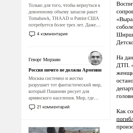
Воспи
Только для того, чтобы вернуться к
сопро
довоенному объему запасов ракет
Tomahawk, THAAD и Patriot США
«Выра
потребуется более трех лет. Даже
собол
небольшая война с Ираном
4 комментария
Ширшо
опустошила американские
Детско
арсеналы. Сложившаяся ситуация
означает многолетний период
На дан
уязвимости США, например, перед
Геворг Мирзаян
Китаем.
ДТП. 
Россия ничего не должна Армении
женщи
Москва системно и жестко
остано
разрушает тот фантастический мир,
депар
который Пашинян рисует для
головн
армянского населения. Мир, где
политические прожекты будут
21 комментарий
Как со
безусловно оплачиваться за счет
российских налогоплательщиков и
погиб
где Еревану за свои поступки не
произ
нужно отвечать.