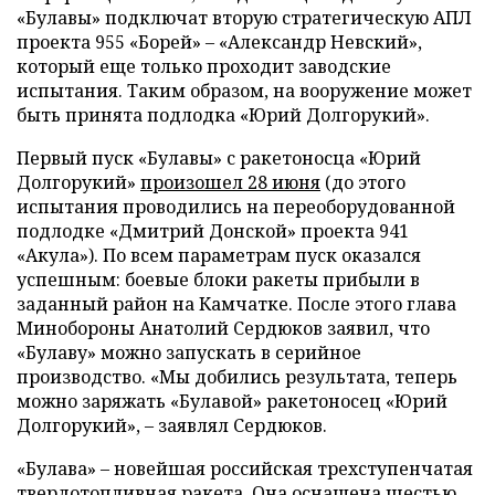
«Булавы» подключат вторую стратегическую АПЛ
проекта 955 «Борей» – «Александр Невский»,
который еще только проходит заводские
испытания. Таким образом, на вооружение может
быть принята подлодка «Юрий Долгорукий».
Первый пуск «Булавы» с ракетоносца «Юрий
Долгорукий»
произошел 28 июня
(до этого
испытания проводились на переоборудованной
подлодке «Дмитрий Донской» проекта 941
«Акула»). По всем параметрам пуск оказался
успешным: боевые блоки ракеты прибыли в
заданный район на Камчатке. После этого глава
Минобороны Анатолий Сердюков заявил, что
«Булаву» можно запускать в серийное
производство. «Мы добились результата, теперь
можно заряжать «Булавой» ракетоносец «Юрий
Долгорукий», – заявлял Сердюков.
«Булава» – новейшая российская трехступенчатая
твердотопливная ракета. Она оснащена шестью