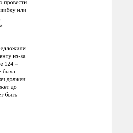
о провести
ошибку или
Д
и
предложили
енту из-за
е 124 –
е была
рач должен
ожет до
ет быть