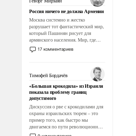
Геворг Мирзаян
Китаем.
Россия ничего не должна Армении
Москва системно и жестко
разрушает тот фантастический мир,
который Пашинян рисует для
армянского населения. Мир, где
политические прожекты будут
17 комментариев
безусловно оплачиваться за счет
российских налогоплательщиков и
где Еревану за свои поступки не
нужно отвечать.
Тимофей Бордачёв
«Большая крокодила» из Израиля
показала проблему границ
допустимого
Дискуссия о рве с крокодилами для
охраны израильских тюрем – это
пример того, как быстро мы
двигаемся по пути революционных
изменений. То, что несколько лет
9 комментариев