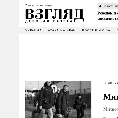
7 августа, пятница
Новость ч
Ребенок и 
шквалисты
УКРАИНА
АТАКА НА ИРАН
РОССИЯ И США
7 АВГУ
Мит
Митвол