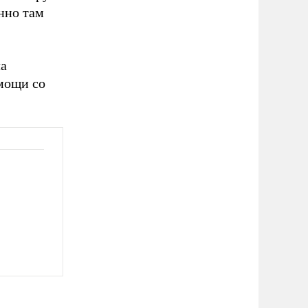
нно там
ла
мощи со