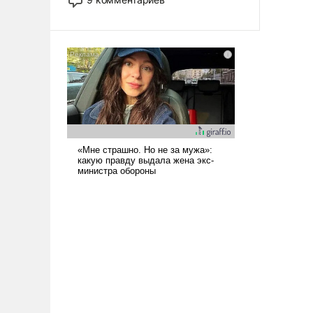
назад было образом для
псевдонаучной фантастики, стало
всерьез обсуждаемой идеей.