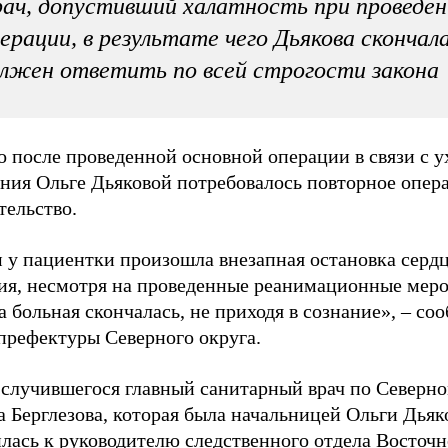
ач, допустивший халатность при проведен
ерации, в результате чего Дьякова скончала
лжен ответить по всей строгости закона
о после проведенной основной операции в связи с 
яния Ольге Дьяковой потребовалось повторное опер
тельство.
 у пациентки произошла внезапная остановка сердц
ия, несмотря на проведенные реанимационные меро
а больная скончалась, не приходя в сознание», – со
префектуры Северного округа.
 случившегося главный санитарный врач по Северно
 Берглезова, которая была начальницей Ольги Дьяк
лась к руководителю следственного отдела Восточн