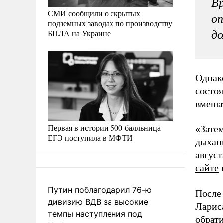
Вр
СМИ сообщили о скрытых
оп
подземных заводах по производству
БПЛА на Украине
до
Однак
состо
вмеша
Первая в истории 500-балльница
«Затем
ЕГЭ поступила в МФТИ
дыхан
август
сайте
Путин поблагодарил 76-ю
После
дивизию ВДВ за высокие
Лариса
темпы наступления под
обрати