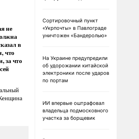
Сортировочный пункт
ая не
«Укрпочты» в Павлограде
должна
уничтожен «Бандеролью»
казал в
, что
На Украине предупредили
, за что
об удорожании китайской
сей
электроники после ударов
по портам
ральный
 Женщина
ИИ впервые оштрафовал
владельца подмосковного
участка за борщевик