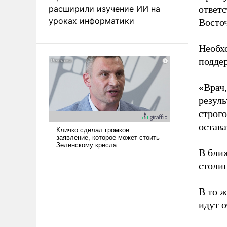
расширили изучение ИИ на
ответс
уроках информатики
Восто
Необх
поддер
«Врач
резуль
строго
остава
В бли
столи
В то ж
идут 