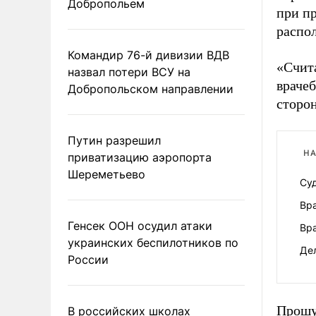
Добропольем
при п
распол
Командир 76-й дивизии ВДВ
«Счит
назвал потери ВСУ на
враче
Добропольском направлении
сторо
Путин разрешил
НА
приватизацию аэропорта
Шереметьево
Суд
Вр
Генсек ООН осудил атаки
Вр
украинских беспилотников по
Де
России
Прошу 
В российских школах