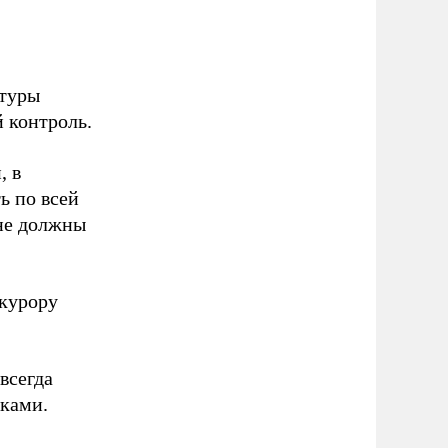
ктуры
 контроль.
, в
ь по всей
 не должны
окурору
всегда
оками.