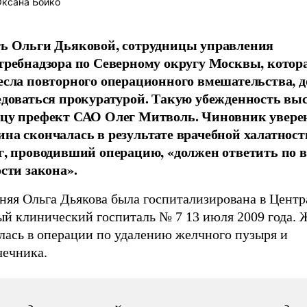
ксана Бойко
ь Ольги Дьяковой, сотрудницы управления
требнадзора по Северному округу Москвы, котор
есла повторного операционного вмешательства, 
едоваться прокуратурой. Такую убежденность выс
цу префект САО Олег Митволь. Чиновник уверен
на скончалась в результате врачебной халатности
г, проводивший операцию, «должен ответить по в
ости закона».
тняя Ольга Дьякова была госпитализирована в Цент
ый клинический госпиталь № 7 13 июля 2009 года.
лась в операции по удалению желчного пузыря и
чечника.