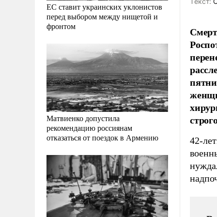
Tекст:
О
ЕС ставит украинских уклонистов
перед выбором между нищетой и
фронтом
Смерт
Роспо
перен
рассл
пятни
женщи
хирур
строг
Матвиенко допустила
рекомендацию россиянам
отказаться от поездок в Армению
42-ле
военн
нужда
надпо