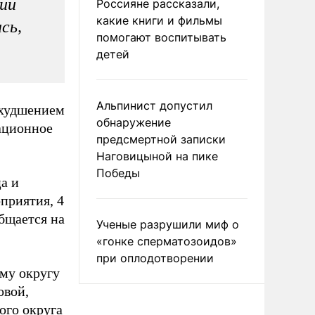
ии
Россияне рассказали,
какие книги и фильмы
сь,
помогают воспитывать
детей
Альпинист допустил
ухудшением
обнаружение
ационное
предсмертной записки
Наговицыной на пике
Победы
а и
приятия, 4
общается на
Ученые разрушили миф о
«гонке сперматозоидов»
при оплодотворении
му округу
овой,
ого округа