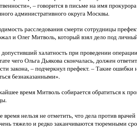
твенности», – говорится в письме на имя прокурора
чного административного округа Москвы.
одимость расследования смерти сотрудницы префе
жал и Олег Митволь, который взял дело под личный
, допустивший халатность при проведении операции
тате чего Ольга Дьякова скончалась, должен ответит
сти закона, – подчеркнул префект. – Такие ошибки
ться безнаказанными».
жайшее время Митволь собирается обратиться к пр
цы.
е время нельзя не отметить, что дела против врачей 
очень тяжело и редко заканчиваются тюремными ср