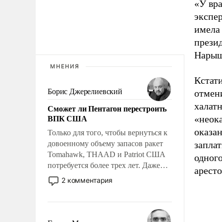
«У вра
экспер
имела
прези
Нарыш
МНЕНИЯ
Кстати
Борис Джерелиевский
отмен
халатн
Сможет ли Пентагон перестроить
ВПК США
«неок
оказан
Только для того, чтобы вернуться к
довоенному объему запасов ракет
заплат
Tomahawk, THAAD и Patriot США
одного
потребуется более трех лет. Даже
аресто
небольшая война с Ираном
2 комментария
опустошила американские
арсеналы. Сложившаяся ситуация
означает многолетний период
уязвимости США, например, перед