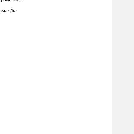
е</a></b>