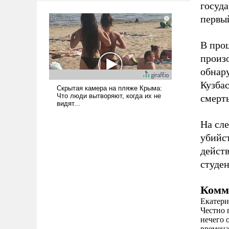
госуда
первы
В про
произо
обнар
Кузбас
смерть
На сл
убийс
дейст
студен
Комм
Екатери
Честно 
нечего 
времена