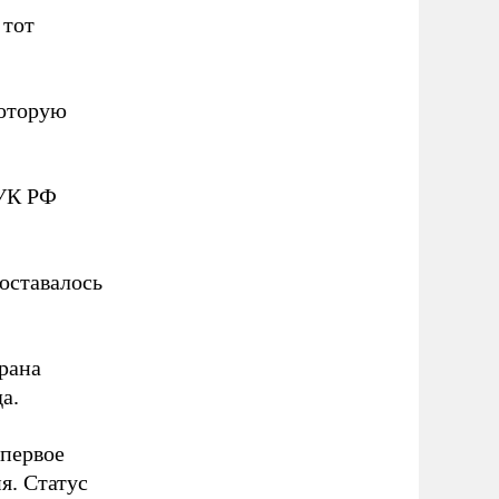
 тот
которую
 УК РФ
оставалось
рана
а.
 первое
я. Статус