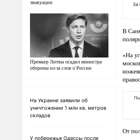
эвакуации
За
В Санк
поляр
«На у
Премьер Литвы осадил министра
моско
обороны из-за слов о России
ножевы
право
На Украине заявили об
уничтожении 1 млн кв. метров
складов
От по
У побережья Одессы после