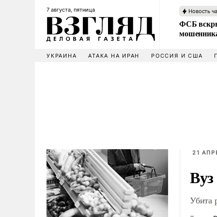
7 августа, пятница
Новость ч
ФСБ вскры
мошенника
УКРАИНА
АТАКА НА ИРАН
РОССИЯ И США
21 АПР
Вуз
Убита 