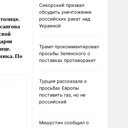
Сикорский призвал
обсудить уничтожение
толице.
российских ракет над
сангова
Украиной
свой
даров
Трамп прокомментировал
ице.
просьбы Зеленского о
ника. По
поставках противоракет
Турция рассказала о
просьбах Европы
поставить газ, но не
российский
Мишустин сообщил о