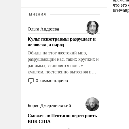
что это
href=htt
МНЕНИЯ
Ольга Андреева
Культ психотравмы разрушает и
человека, и народ
Обиды на этот жестокий мир,
разрушающий нас, таких хрупких и
ранимых, становятся новым
культом, постепенно вытесняя и
отменяя традиционное требование к
0 комментариев
человеку – быть мужественным и
твердым под ударами судьбы, брать
на себя ответственность, помогать
слабым, идти вперед и
Борис Джерелиевский
адаптироваться.
Сможет ли Пентагон перестроить
ВПК США