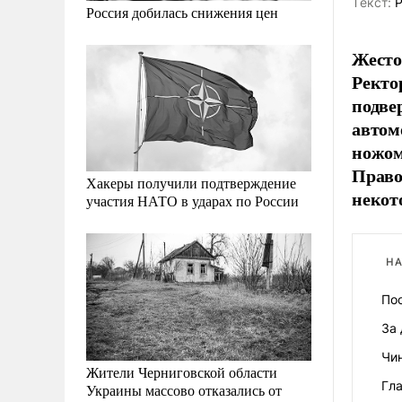
Tекст:
Р
Россия добилась снижения цен
Жесто
Ректо
подве
автом
ножом
Право
Хакеры получили подтверждение
некот
участия НАТО в ударах по России
НА
По
За
Чин
Жители Черниговской области
Гл
Украины массово отказались от