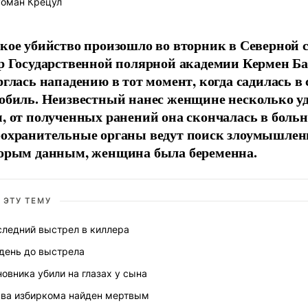
оман Крецул
кое убийство произошло во вторник в Северной с
р Государственной полярной академии Кермен Ба
рглась нападению в тот момент, когда садилась в 
обиль. Неизвестный нанес женщине несколько у
, от полученных ранений она скончалась в больн
охранительные органы ведут поиск злоумышлен
орым данным, женщина была беременна.
 ЭТУ ТЕМУ
следний выстрел в киллера
 день до выстрела
овника убили на глазах у сына
ава избиркома найден мертвым