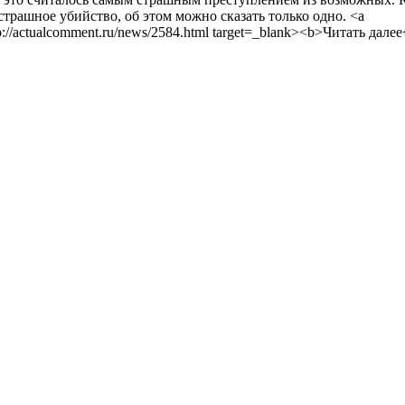
 страшное убийство, об этом можно сказать только одно. <a
p://actualcomment.ru/news/2584.html target=_blank><b>Читать дале