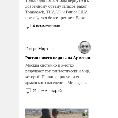
Только для того, чтобы вернуться к
довоенному объему запасов ракет
Tomahawk, THAAD и Patriot США
потребуется более трех лет. Даже
небольшая война с Ираном
4 комментария
опустошила американские
арсеналы. Сложившаяся ситуация
означает многолетний период
уязвимости США, например, перед
Геворг Мирзаян
Китаем.
Россия ничего не должна Армении
Москва системно и жестко
разрушает тот фантастический мир,
который Пашинян рисует для
армянского населения. Мир, где
политические прожекты будут
21 комментарий
безусловно оплачиваться за счет
российских налогоплательщиков и
где Еревану за свои поступки не
нужно отвечать.