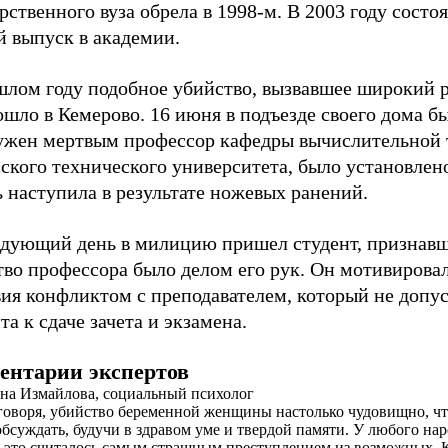
рственного вуза обрела в 1998-м. В 2003 году состо
й выпуск в академии.
шлом году подобное убийство, вызвавшее широкий р
шло в Кемерово. 16 июня в подъезде своего дома б
ужен мертвым профессор кафедры вычислительной 
ского технического университета, было установлено
 наступила в результате ножевых ранений.
едующий день в милицию пришел студент, признавш
тво профессора было делом его рук. Он мотивирова
вия конфликтом с преподавателем, который не допу
та к сдаче зачета и экзамена.
ентарии экспертов
на Измайлова, социальный психолог
говоря, убийство беременной женщины настолько чудовищно, чт
обсуждать, будучи в здравом уме и твердой памяти. У любого нар
 это считалось самым страшным преступлением из возможных. К