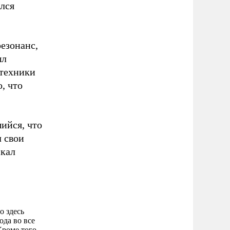
ялся
езонанс,
ыл
техники
, что
ийся, что
л свои
скал
о здесь
ода во все
роме того,