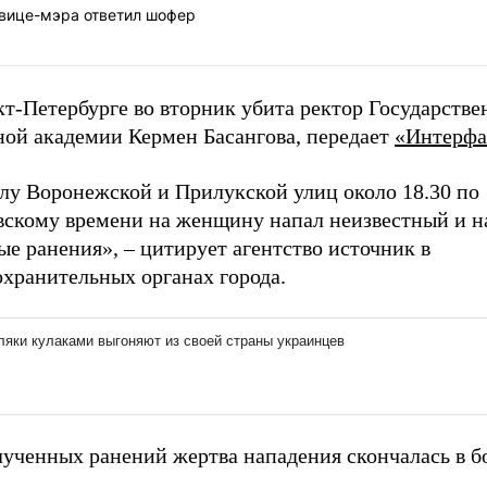
 вице-мэра ответил шофер
т-Петербурге во вторник убита ректор Государстве
ной академии Кермен Басангова, передает
«Интерфа
глу Воронежской и Прилукской улиц около 18.30 по
вскому времени на женщину напал неизвестный и н
е ранения», – цитирует агентство источник в
охранительных органах города.
лученных ранений жертва нападения скончалась в б