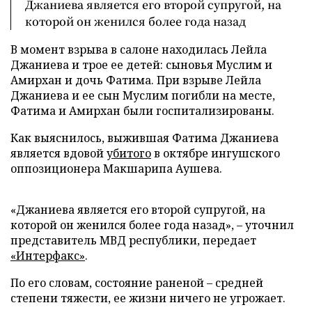
Джаниева является его второй супругой, на
которой он женился более года назад
В момент взрыва в салоне находилась Лейла
Джаниева и трое ее детей: сыновья Муслим и
Амирхан и дочь Фатима. При взрыве Лейла
Джаниева и ее сын Муслим погибли на месте,
Фатима и Амирхан были госпитализированы.
Как выяснилось, выжившая Фатима Джаниева
является вдовой
убитого
в октябре ингушского
оппозиционера Макшарипа Аушева.
«Джаниева является его второй супругой, на
которой он женился более года назад», – уточнил
представитель МВД республики, передает
«Интерфакс»
.
По его словам, состояние раненой – средней
степени тяжести, ее жизни ничего не угрожает.