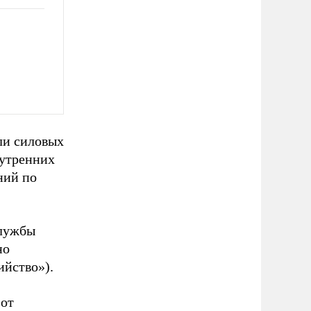
ли силовых
нутренних
ний по
.
службы
но
ийство»).
 от