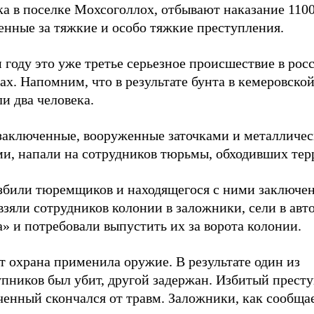
а в поселке Мохсоголлох, отбывают наказание 1100
енные за тяжкие и особо тяжкие преступления.
 году это уже третье серьезное происшествие в рос
х. Напомним, что в результате бунта в кемеровско
и два человека.
 заключенные, вооруженные заточками и металличе
ми, напали на сотрудников тюрьмы, обходивших те
збили тюремщиков и находящегося с ними заключен
взяли сотрудников колонии в заложники, сели в ав
» и потребовали выпустить их за ворота колонии.
т охрана применила оружие. В результате один из
упников был убит, другой задержан. Избитый прест
ченный скончался от травм. Заложники, как сообща