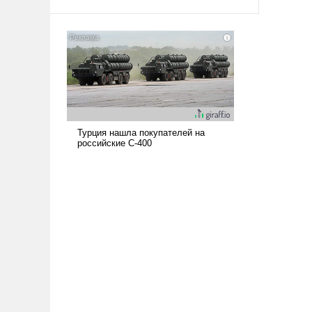
амбициозна. Однако и ее
реализация радикально поднимет
наши боевые возможности.