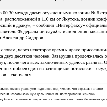
о 00.30 между двумя осужденными колонии № 6 стр
, расположенной в 110 км от Якутска, возник конф
осший в драку», – сообщил «Интерфаксу» официал
тавитель Федеральной службы исполнения наказан
и Александр Сидоров.
 словам, через некоторое время к драке присоедини
а двух десятков человек. Заварушка продолжалась 
ут, после чего всех заключенных удалось разнять. 
енных побоев один из зачинщиков потасовки – осу
ов – скончался.