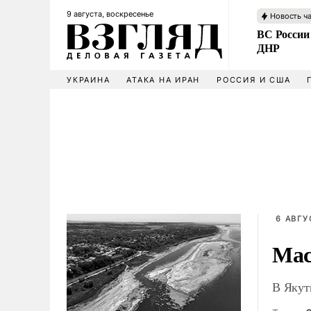
9 августа, воскресенье
Новость ч
ВС России
ДНР
УКРАИНА
АТАКА НА ИРАН
РОССИЯ И США
6 АВГУ
Мас
В Якут