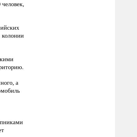
 человек,
сийских
й колонии
скими
рриторию.
ного, а
томобиль
упниками
ет