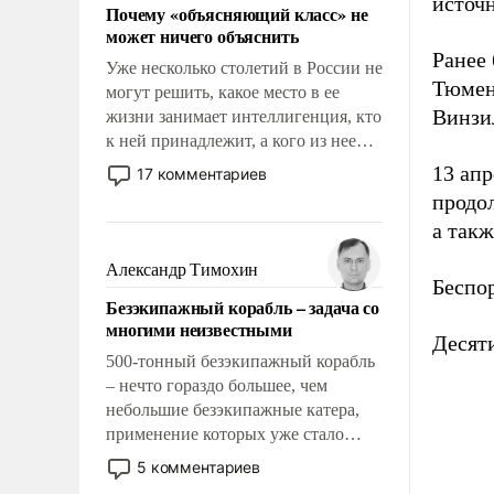
источн
Почему «объясняющий класс» не
может ничего объяснить
Ранее
Уже несколько столетий в России не
Тюмен
могут решить, какое место в ее
Винзил
жизни занимает интеллигенция, кто
к ней принадлежит, а кого из нее
исключили с правом
13 апр
17 комментариев
восстановления и без оного. И чем
продо
она отличается от просто
а так
образованных людей. Иногда
казалось, что эти вопросы решены
Александр Тимохин
Беспор
раз и навсегда, но – нет, не решены.
Безэкипажный корабль – задача со
многими неизвестными
Десят
500-тонный безэкипажный корабль
– нечто гораздо большее, чем
небольшие безэкипажные катера,
применение которых уже стало
обыденностью. Задача по созданию
5 комментариев
такого корабля очень сложна и