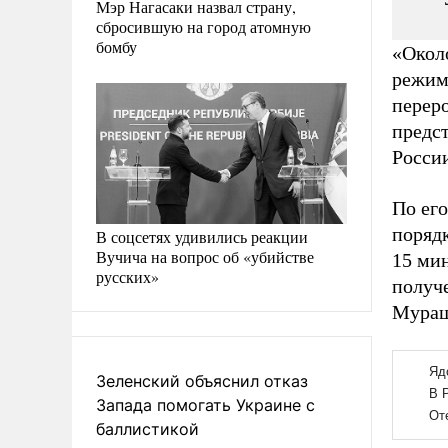
Мэр Нагасаки назвал страну,
сбросившую на город атомную
бомбу
«Окол
режима
перер
предс
Росси
По его
порядк
В соцсетях удивились реакции
Вучича на вопрос об «убийстве
15 мин
русских»
получ
Мураш
Зеленский объяснил отказ
Запада помогать Украине с
баллистикой