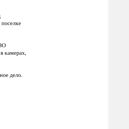
д
 поселке
ИЗО
в камерах,
ное дело.