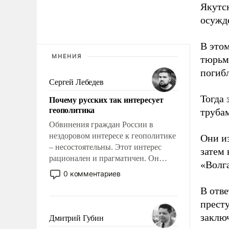
Якутск
осужд
В этом
МНЕНИЯ
тюрьма
погибл
Сергей Лебедев
Тогда
Почему русских так интересует
геополитика
труба
Обвинения граждан России в
нездоровом интересе к геополитике
Они и
– несостоятельны. Этот интерес
затем 
рационален и прагматичен. Он
«Волга
обусловлен тысячелетним опытом
0 комментариев
выживания в крайне непростых
В отве
условиях и фундаментальным
прест
знанием, что мировая политика
имеет свойство заявляться на порог
заклю
Дмитрий Губин
нашего дома.