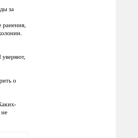
ды за
 ранения,
колонии.
 уверяют,
рить о
Каких-
 не