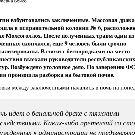
ксана Бойко
тии взбунтовались заключенные. Массовая драка
ошла в исправительной колонии № 6, расположе
ке Мохсоголлох. После полученных травм один из
ченных скончался, еще 9 человек были срочно
тализированы. В связи с беспорядками на место
шествия выехали руководители республикански
тур. Возбуждено уголовное дело. По заверению Ф
ии произошла разборка на бытовой почве.
овки между заключенными начались в ночь на поне
чь идет о банальной драке с тяжкими
следствиями. Каких-либо претензий со ст
ужденных к администрации не предъявляло