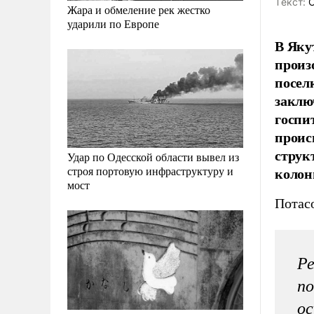
Tекст:
О
Жара и обмеление рек жестко
ударили по Европе
В Яку
произ
посел
заклю
госпи
проис
струк
Удар по Одесской области вывел из
колон
строя портовую инфраструктуру и
мост
Потас
Ре
по
ос