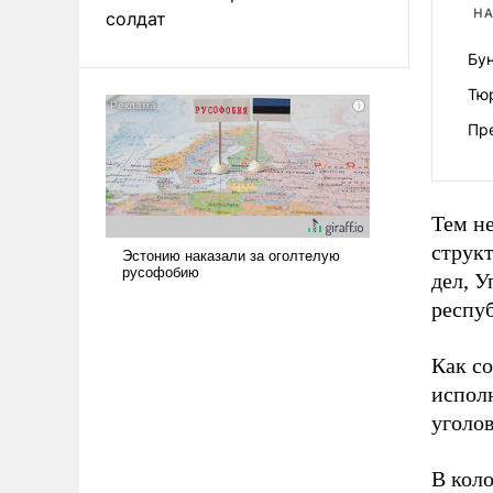
НА
солдат
Бун
Тю
Пр
Тем н
струк
дел, 
респу
Как с
испол
уголов
В кол