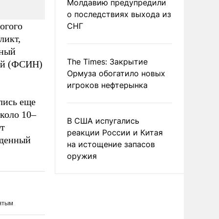
Молдавию предупредили
о последствиях выхода из
огого
СНГ
ликт,
ьный
The Times: Закрытие
ий (ФСИН)
Ормуза обогатило новых
игроков нефтерынка
лись еще
около 10–
В США испугались
От
реакции России и Китая
жденный
на истощение запасов
оружия