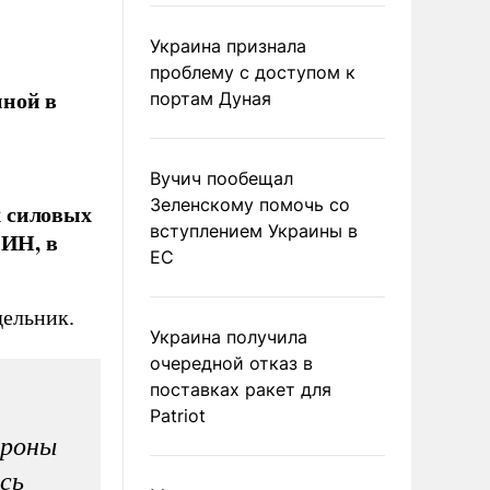
Украина признала
проблему с доступом к
нной в
портам Дуная
Вучич пообещал
Зеленскому помочь со
х силовых
вступлением Украины в
СИН, в
ЕС
дельник.
Украина получила
очередной отказ в
поставках ракет для
Patriot
ороны
сь