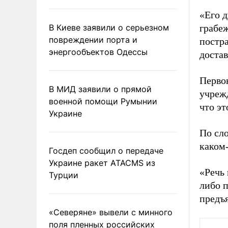
«Его д
В Киеве заявили о серьезном
грабеж
повреждении порта и
постра
энергообъектов Одессы
доста
Перво
В МИД заявили о прямой
учреж
военной помощи Румынии
что эт
Украине
По сл
каком-
Госдеп сообщил о передаче
Украине ракет ATACMS из
«Речь 
Турции
либо 
предъ
«Северяне» вывели с минного
поля пленных российских