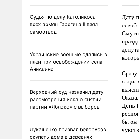
Судья по делу Католикоса
Дату п
всех армян Гарегина II взял
освобо
самоотвод
Смутн
праздн
депута
Украинские военные сдались в
котор
плен при освобождении села
Анискино
Сразу
социо
выясни
Верховный суд назначил дату
Оказал
рассмотрения иска о снятии
День 
партии «Яблоко» с выборов
респо
бы он
Лукашенко призвал белорусов
чувст
скупать дома в деревнях