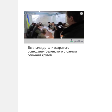
арсеналы. Сложившаяся ситуация
означает многолетний период
уязвимости США, например, перед
Китаем.