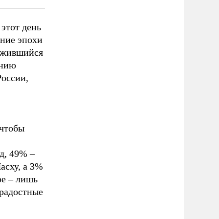
 этот день
ание эпохи
рижившийся
ению
России,
 чтобы
д, 49% –
асху, а 3%
ре – лишь
 радостные