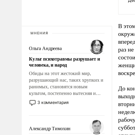
Де
В это
окруж
МНЕНИЯ
вперед
Ольга Андреева
раз не
состои
Культ психотравмы разрушает и
человека, и народ
женщин
воскр
Обиды на этот жестокий мир,
разрушающий нас, таких хрупких и
ранимых, становятся новым
До кон
культом, постепенно вытесняя и
выход
отменяя традиционное требование к
3 комментария
вторни
человеку – быть мужественным и
недел
твердым под ударами судьбы, брать
рабочу
на себя ответственность, помогать
слабым, идти вперед и
суббот
Александр Тимохин
адаптироваться.