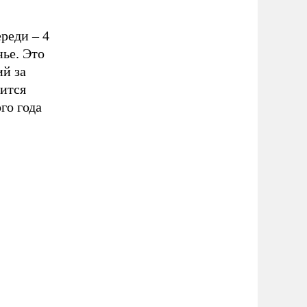
реди – 4
нье. Это
ий за
вится
го года