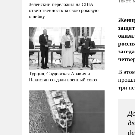
Tекст:
К
Зеленский переложил на США
ответственность за свою роковую
ошибку
Женщи
защит
оказа
росси
засед
четвер
В этом
Турция, Саудовская Аравия и
прошлы
Пакистан создали военный союз
три не
До
дв
де