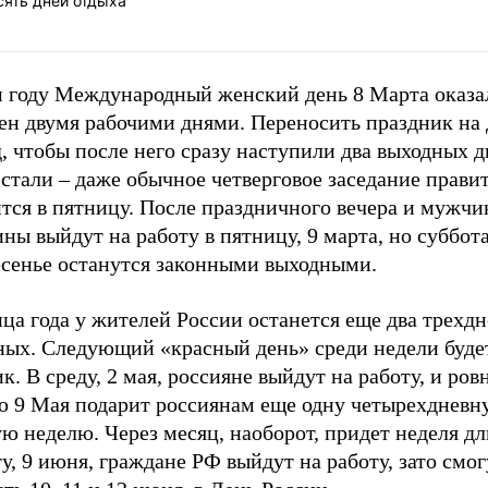
сять дней отдыха
м году Международный женский день 8 Марта оказа
ен двумя рабочими днями. Переносить праздник на 
, чтобы после него сразу наступили два выходных дн
 стали – даже обычное четверговое заседание прави
тся в пятницу. После праздничного вечера и мужчи
ы выйдут на работу в пятницу, 9 марта, но суббота
есенье останутся законными выходными.
ца года у жителей России останется еще два трехд
ных. Следующий «красный день» среди недели будет
к. В среду, 2 мая, россияне выйдут на работу, и ров
ю 9 Мая подарит россиянам еще одну четырехдневн
ю неделю. Через месяц, наоборот, придет неделя дл
у, 9 июня, граждане РФ выйдут на работу, зато смог