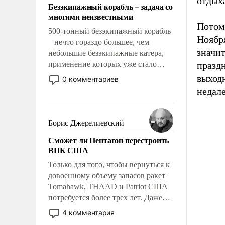
отдыха
Безэкипажный корабль – задача со
многими неизвестными
Потом 
500-тонный безэкипажный корабль
Ноября
– нечто гораздо большее, чем
значит
небольшие безэкипажные катера,
применение которых уже стало
праздн
обыденностью. Задача по созданию
выход
0 комментариев
такого корабля очень сложна и
недале
амбициозна. Однако и ее
реализация радикально поднимет
наши боевые возможности.
Борис Джерелиевский
Сможет ли Пентагон перестроить
ВПК США
Только для того, чтобы вернуться к
довоенному объему запасов ракет
Tomahawk, THAAD и Patriot США
потребуется более трех лет. Даже
небольшая война с Ираном
4 комментария
опустошила американские