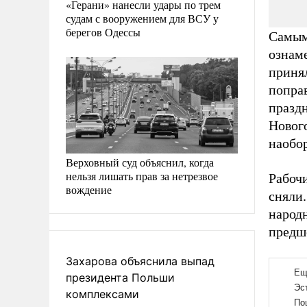
«Герани» нанесли удары по трем
судам с вооружением для ВСУ у
берегов Одессы
Самым
ознаме
принял
попра
праздн
Нового
наобор
Верховный суд объяснил, когда
нельзя лишать прав за нетрезвое
Рабочи
вождение
сняли.
народн
предш
Захарова объяснила выпад
президента Польши
комплексами