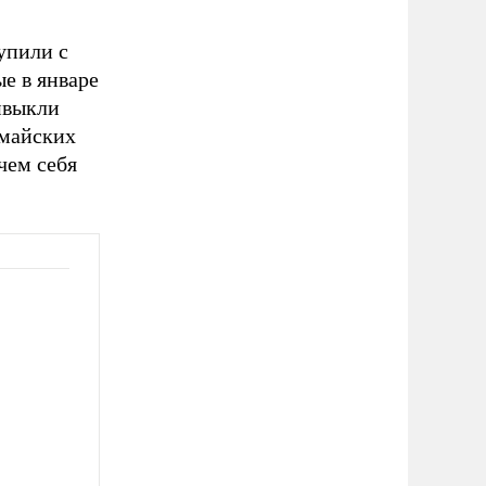
упили с
ые в январе
ривыкли
 майских
чем себя