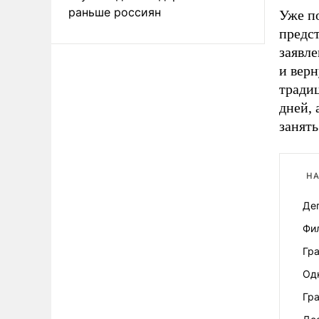
раньше россиян
Уже п
предс
заявле
и верн
традиц
дней, 
занять
НА
Де
Фи
Гр
Од
Гр