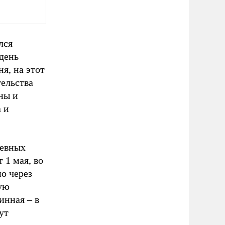
лся
день
я, на этот
тельства
ны и
 и
невных
 1 мая, во
но через
ую
инная – в
ут