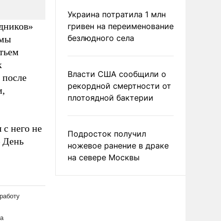
Украина потратила 1 млн
дников»
гривен на переименование
безлюдного села
умы
етьем
к
Власти США сообщили о
 после
рекордной смертности от
и,
плотоядной бактерии
 с него не
Подросток получил
– День
ножевое ранение в драке
на севере Москвы