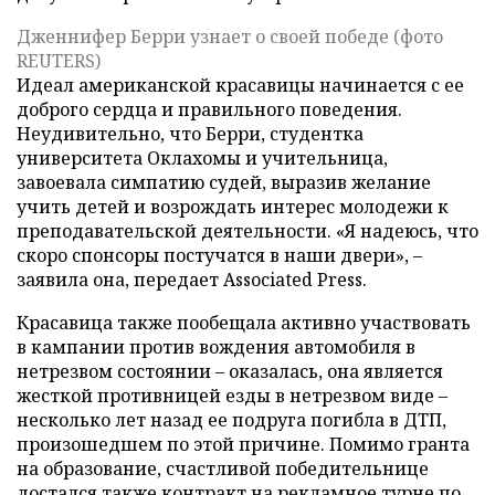
Дженнифер Берри узнает о своей победе (фото
REUTERS)
Идеал американской красавицы начинается с ее
доброго сердца и правильного поведения.
Неудивительно, что Берри, студентка
университета Оклахомы и учительница,
завоевала симпатию судей, выразив желание
учить детей и возрождать интерес молодежи к
преподавательской деятельности. «Я надеюсь, что
скоро спонсоры постучатся в наши двери», –
заявила она, передает Associated Press.
Красавица также пообещала активно участвовать
в кампании против вождения автомобиля в
нетрезвом состоянии – оказалась, она является
жесткой противницей езды в нетрезвом виде –
несколько лет назад ее подруга погибла в ДТП,
произошедшем по этой причине. Помимо гранта
на образование, счастливой победительнице
достался также контракт на рекламное турне по