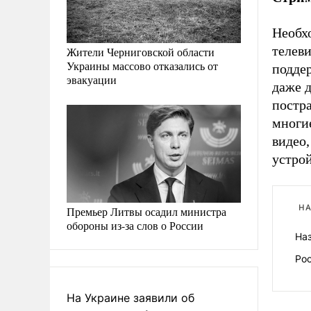
Необхо
телев
Жители Черниговской области
Украины массово отказались от
подде
эвакуации
даже д
постра
многие
видео,
устрой
НА
Премьер Литвы осадил министра
обороны из-за слов о России
Наз
Ро
На Украине заявили об