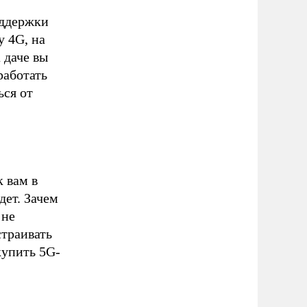
оддержки
у 4G, на
 даче вы
работать
ься от
к вам в
дет. Зачем
 не
траивать
купить 5G-