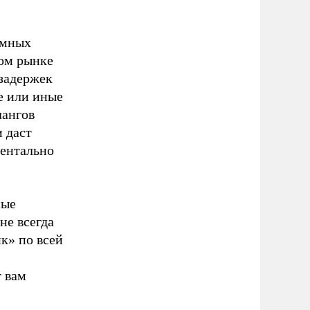
умных
том рынке
 задержек
те или иные
лангов
и даст
ментально
ные
не всегда
к» по всей
т вам