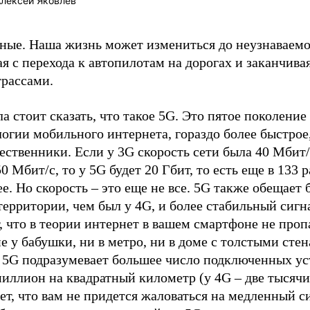
лексей Яковлев
ные. Наша жизнь может измениться до неузнаваемо
я с перехода к автопилотам на дорогах и заканчив
трассами.
а стоит сказать, что такое 5G. Это пятое поколение
огии мобильного интернета, гораздо более быстрое,
ственники. Если у 3G скорость сети была 40 Мбит/с
0 Мбит/с, то у 5G будет 20 Гбит, то есть еще в 133 р
е. Но скорость – это еще не все. 5G также обещает
территории, чем был у 4G, и более стабильный сигн
, что в теории интернет в вашем смартфоне не проп
е у бабушки, ни в метро, ни в доме с толстыми стен
 5G подразумевает большее число подключенных ус
иллион на квадратный километр (у 4G – две тысячи
ет, что вам не придется жаловаться на медленный с