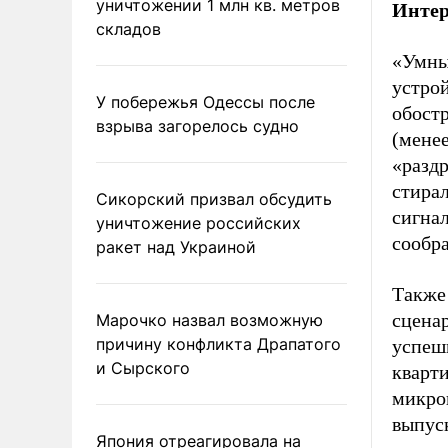
уничтожении 1 млн кв. метров
Интер
складов
«Умны
устро
У побережья Одессы после
обостр
взрыва загорелось судно
(менее
«раздр
стирал
Сикорский призвал обсудить
сигна
уничтожение российских
сообра
ракет над Украиной
Также
сцена
Марочко назвал возможную
причину конфликта Драпатого
успеш
и Сырского
кварти
микров
выпус
Япония отреагировала на