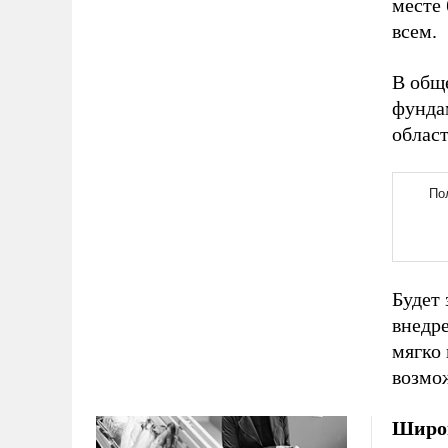
месте
всем.
В обще
фундам
облас
Будет 
внедре
мягко 
возмож
Широк