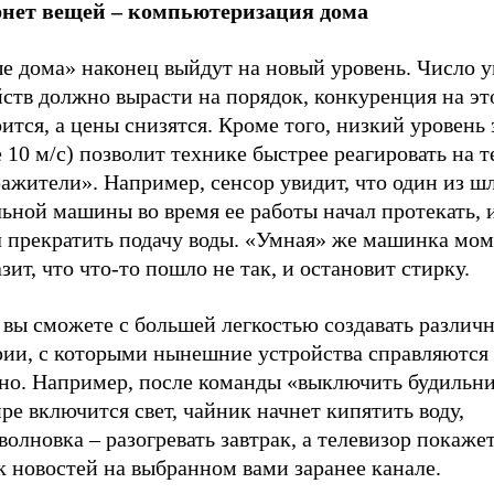
нет вещей – компьютеризация дома
е дома» наконец выйдут на новый уровень. Число 
йств должно вырасти на порядок, конкуренция на э
ится, а цены снизятся. Кроме того, низкий уровень
 10 м/с) позволит технике быстрее реагировать на 
ажители». Например, сенсор увидит, что один из ш
ьной машины во время ее работы начал протекать, 
л прекратить подачу воды. «Умная» же машинка мо
зит, что что-то пошло не так, и остановит стирку.
 вы сможете с большей легкостью создавать различ
рии, с которыми нынешние устройства справляются 
но. Например, после команды «выключить будильни
ре включится свет, чайник начнет кипятить воду,
олновка – разогревать завтрак, а телевизор покаже
к новостей на выбранном вами заранее канале.