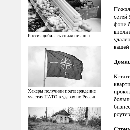
Пожал
сетей 
фоне б
вполне
Россия добилась снижения цен
удален
вашей
Домаш
Кстати
кварти
Хакеры получили подтверждение
прокла
участия НАТО в ударах по России
больш
бизнес
роуте
Стри