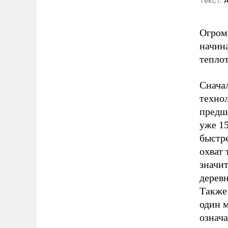
Tекст:
А
Огром
начина
тепло
Сначал
технол
предше
уже 15
быстре
охват 
значит
деревн
Также
один м
означа