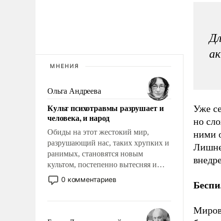
Дл
ак
МНЕНИЯ
Ольга Андреева
Культ психотравмы разрушает и
Уже с
человека, и народ
но сло
Обиды на этот жестокий мир,
ними о
разрушающий нас, таких хрупких и
Лишне
ранимых, становятся новым
внедр
культом, постепенно вытесняя и
отменяя традиционное требование к
0 комментариев
Беспи
человеку – быть мужественным и
твердым под ударами судьбы, брать
на себя ответственность, помогать
Миров
слабым, идти вперед и