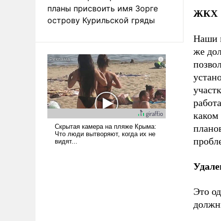
планы присвоить имя Зорге
ЖКХ
острову Курильской гряды
Наши 
же до
позвол
устано
участк
работа
каком 
плано
пробл
Удале
Это о
должн