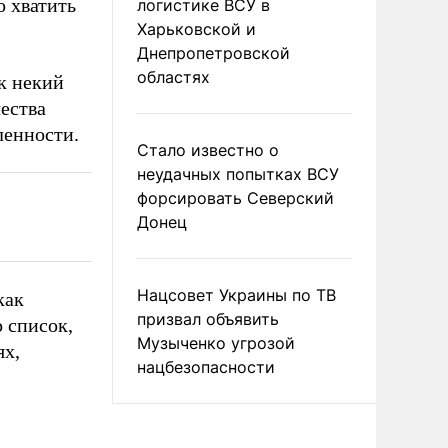
о хватить
логистике ВСУ в
Харьковской и
Днепропетровской
областях
к некий
чества
ленности.
Стало известно о
неудачных попытках ВСУ
форсировать Северский
Донец
Нацсовет Украины по ТВ
как
призвал объявить
о список,
Музыченко угрозой
ях,
нацбезопасности