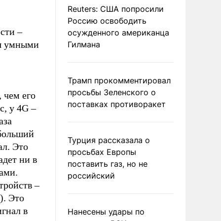
Reuters: США попросили
Россию освободить
сти –
осужденного американца
ая умными
Гилмана
Трамп прокомментировал
просьбы Зеленского о
 чем его
поставках противоракет
, у 4G –
аза
 больший
Турция рассказала о
ал. Это
просьбах Европы
адет ни в
поставить газ, но не
ами.
российский
тройств –
). Это
игнал в
Нанесены удары по