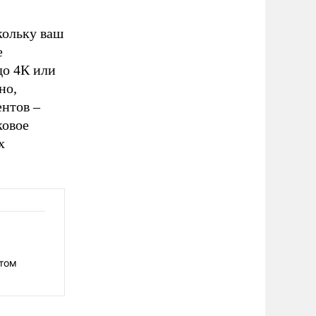
кольку ваш
е
до 4К или
но,
ентов –
ковое
х
йл.
етом