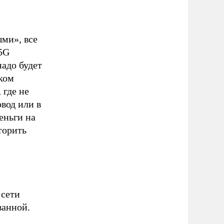
ыми», все
5G
надо будет
ком
 где не
овод или в
еньги на
торить
 сети
ванной.