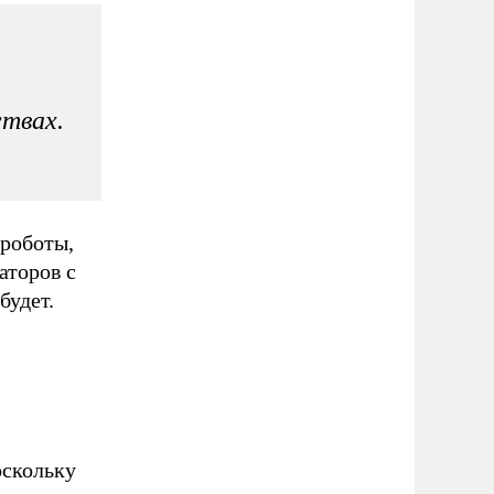
ствах.
 роботы,
аторов с
будет.
оскольку