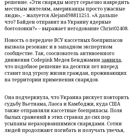
решение. «Эти снаряды могут серьезно навредить
местным жителям, американцы просто ужасные
люди», – жалуется Alejand98811251. «А дальше
что? Байден отправит на Украину ядерные
боеголовки?» – выражает негодование Christ02408.
Новость о передаче ВСУ кассетных боеприпасов
вызвала резонанс и в западном экспертном
сообществе. Так, сооснователь антивоенного
движения Codepink Медея Бенджамин
заявила
,
что подобное решение на десятки лет вперед
ставит под угрозу жизни граждан, проживающих
на территории применения снарядов.
Она подчеркнула, что Украина рискует повторить
судьбу Вьетнама, Лаоса и Камбоджи, куда США
также отправляли кассетные боеприпасы. Поля
былых сражений в этих странах до сих пор
усыпаны неразорвавшимися снарядами. Сотни
людей продолжают погибать и получать увечья,