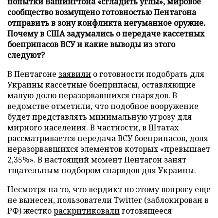
попытки Вашингтона «сгладить углы», мировое
сообщество возмущено готовностью Пентагона
отправить в зону конфликта негуманное оружие.
Почему в США задумались о передаче кассетных
боеприпасов ВСУ и какие выводы из этого
следуют?
В Пентагоне
заявили
о готовности подобрать для
Украины кассетные боеприпасы, оставляющие
малую долю неразорвавшихся снарядов. В
ведомстве отметили, что подобное вооружение
будет представлять минимальную угрозу для
мирного населения. В частности, в Штатах
рассматривается передача ВСУ боеприпасов, доля
неразорвавшихся элементов которых «превышает
2,35%». В настоящий момент Пентагон занят
тщательным подбором снарядов для Украины.
Несмотря на то, что вердикт по этому вопросу еще
не вынесен, пользователи Twitter (заблокирован в
РФ) жестко
раскритиковали
готовящееся